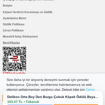
İletişim
Kişisel Verilerin Korunması ve Gizlilik
Aydınlatma Metni
Gizlilik Politikası
Çerez Politikası
Mesafeli Satış Sözleşmesi
Sertifikalar
Size daha iyi bir alışveriş deneyimi sunmak için çerezler
Hemen Üye Olun ...ve 100 ₺ değerinde indirim kuponu kazanın
kullanıyoruz. Çerezler, tercihlerinizi hatırlamamıza ve web
Üye Ol
sitemizi geliştirmemize yardımcı olur. Detaylı bilgi için
Çerez
Politikamıza
göz atabilirsiniz.
Delibon Orta Boy Deri Burgu Çubuk Köpek Ödülü Beyaz 25 Adet
153,37 TL • Tükendi