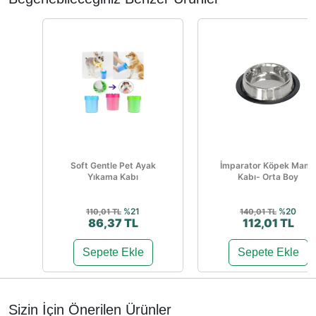
Soft Gentle Pet Ayak
İmparator Köpek Mam
Yıkama Kabı
Kabı- Orta Boy
%21
%20
110,01 TL
140,01 TL
86,37 TL
112,01 TL
Sepete Ekle
Sepete Ekle
Sizin İçin Önerilen Ürünler