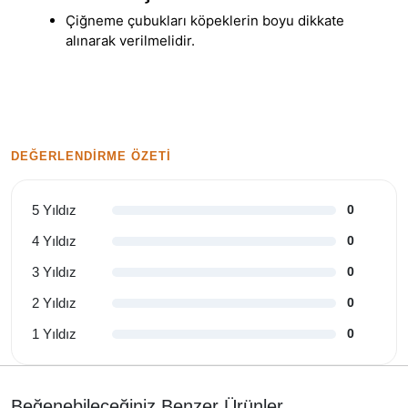
Çiğneme çubukları köpeklerin boyu dikkate
alınarak verilmelidir.
DEĞERLENDIRME ÖZETI
5 Yıldız
0
4 Yıldız
0
3 Yıldız
0
2 Yıldız
0
1 Yıldız
0
Beğenebileceğiniz Benzer Ürünler