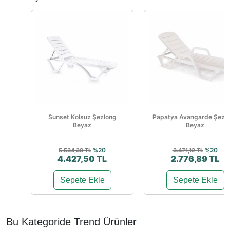
Sunset Kolsuz Şezlong
Papatya Avangarde Şezl
Beyaz
Beyaz
%20
%20
5.534,39 TL
3.471,12 TL
4.427,50 TL
2.776,89 TL
Sepete Ekle
Sepete Ekle
Bu Kategoride Trend Ürünler