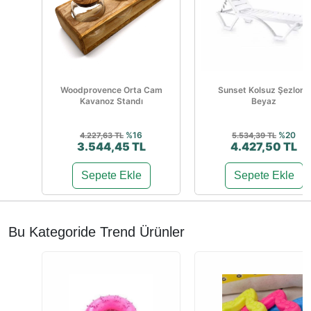
Woodprovence Orta Cam
Sunset Kolsuz Şezlong
Kavanoz Standı
Beyaz
%16
%20
4.227,63 TL
5.534,39 TL
3.544,45 TL
4.427,50 TL
Sepete Ekle
Sepete Ekle
Bu Kategoride Trend Ürünler