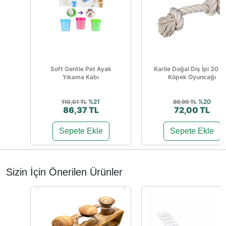
Soft Gentle Pet Ayak
Karlie Doğal Diş İpi 30 
Yıkama Kabı
Köpek Oyuncağı
%21
%20
110,01 TL
89,99 TL
86,37 TL
72,00 TL
Sepete Ekle
Sepete Ekle
Sizin İçin Önerilen Ürünler