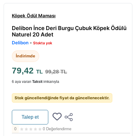
Köpek Ödül Maması
Delibon İnce Deri Burgu Çubuk Köpek Ödülü
Naturel 20 Adet
Delibon
-
Stokta yok
İndirimde
79,42
TL
99,28 TL
6 aya varan
Taksit
imkanıyla
Stok güncellendiğinde fiyat da güncellenecektir.
Talep et
0
0 Değerlendirme