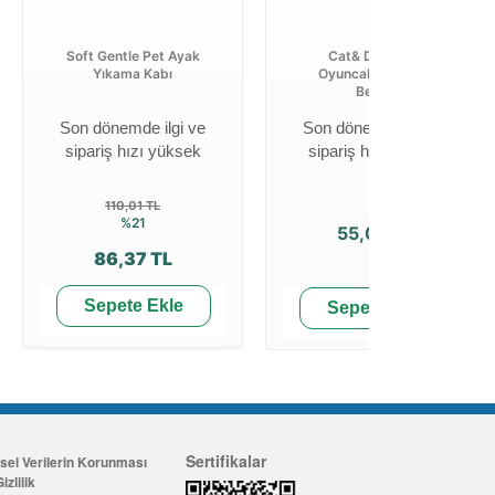
Soft Gentle Pet Ayak
Cat& Dog Toys
Yıkama Kabı
Oyuncak Hamster
Beyaz
Son dönemde ilgi ve
Son dönemde ilgi ve
sipariş hızı yüksek
sipariş hızı yüksek
110,01 TL
%21
55,00 TL
86,37 TL
Sepete Ekle
Sepete Ekle
Sertifikalar
isel Verilerin Korunması
izlilik