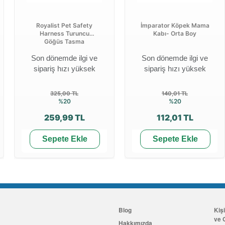
Royalist Pet Safety
İmparator Köpek Mama
Harness Turuncu
Kabı- Orta Boy
Göğüs Tasma
Son dönemde ilgi ve
Son dönemde ilgi ve
sipariş hızı yüksek
sipariş hızı yüksek
325,00 TL
140,01 TL
%20
%20
259,99 TL
112,01 TL
Sepete Ekle
Sepete Ekle
Blog
Kiş
ve G
Hakkımızda