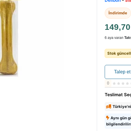
Delibon
-
Sto
İndirimde
149,7
6 aya varan
Taks
Stok güncell
Talep et
0
Teslimat Se
Türkiye'n
Aynı gün g
bilgilendirilir