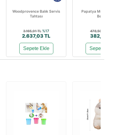
Woodprovence Balık Servis
Papatya Mercan Tabure
Tahtası
Beyaz
%17
%20
3.165,01 TL
478,50 TL
2.637,03 TL
382,80 TL
Sepete Ekle
Sepete Ekle