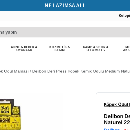
NE LAZIMSA ALL
Kelep
ANNE & BEBEK &
KOZMETİK &
KAMP & SPOR &
MO
OYUNCAK
BAKIM
OTOMOTİV
AKS
ek Ödül Maması
/
Delibon Deri Press Köpek Kemik Ödülü Medium Natu
Köpek Ödül
Delibon D
Naturel 2