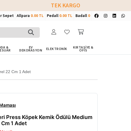
TEK KARGO
ir Sepet
Allpara
0.00 TL
Pedall
0.00 TL
Badall
0
DA &
EV
KIRTASİYE &
ELEKTRONİK
ESUAR
DEKORASYON
OFİS
rel 22 Cm 1 Adet
 Maması
eri Press Köpek Kemik Ödülü Medium
2 Cm 1 Adet