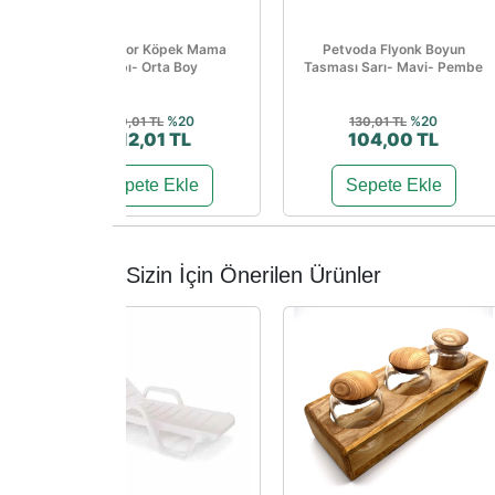
İmparator Köpek Mama
Petvoda Flyonk Boyun
Kabı- Orta Boy
Tasması Sarı- Mavi- Pembe
%20
%20
140,01 TL
130,01 TL
112,01 TL
104,00 TL
Sepete Ekle
Sepete Ekle
Sizin İçin Önerilen Ürünler