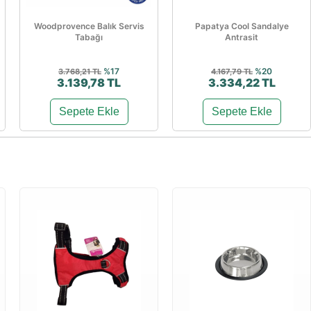
Woodprovence Balık Servis
Papatya Cool Sandalye
Tabağı
Antrasit
%17
%20
3.768,21 TL
4.167,79 TL
3.139,78 TL
3.334,22 TL
Sepete Ekle
Sepete Ekle