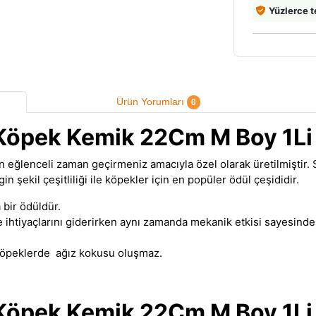
Yüzlerce t
Ürün Yorumları
0
 Köpek Kemik 22Cm M Boy 1Li
in eğlenceli zaman geçirmeniz amacıyla özel olarak üretilmiştir
.
S
in şekil çeşitliliği ile köpekler için en popüler ödül çeşididir.
 bir ödüldür.
htiyaçlarını giderirken aynı zamanda mekanik etkisi sayesinde d
p köpeklerde ağız kokusu oluşmaz.
 Köpek Kemik 22Cm M Boy 1Li