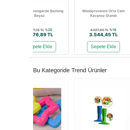
Papatya Avangarde Şezlong
Woodprovence Orta Cam
Beyaz
Kavanoz Standı
%20
%16
3.471,12 TL
4.227,63 TL
2.776,89 TL
3.544,45 TL
Sepete Ekle
Sepete Ekle
Bu Kategoride Trend Ürünler