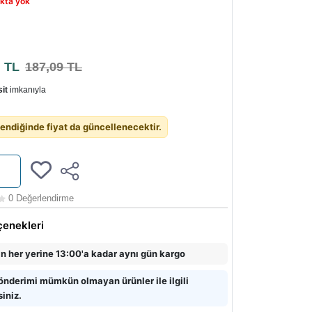
kta yok
0
TL
187,09 TL
it
imkanıyla
endiğinde fiyat da güncellenecektir.
0 Değerlendirme
çenekleri
in her yerine 13:00'a kadar aynı gün kargo
önderimi mümkün olmayan ürünler ile ilgili
siniz.