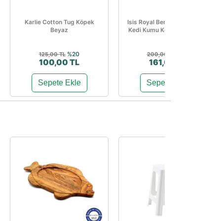
Karlie Cotton Tug Köpek
Isis Royal Bergamot Aromalı
Beyaz
Kedi Kumu Koku Giderici 1...
%20
%19
125,00 TL
200,00 TL
100,00 TL
161,08 TL
Sepete Ekle
Sepete Ekle