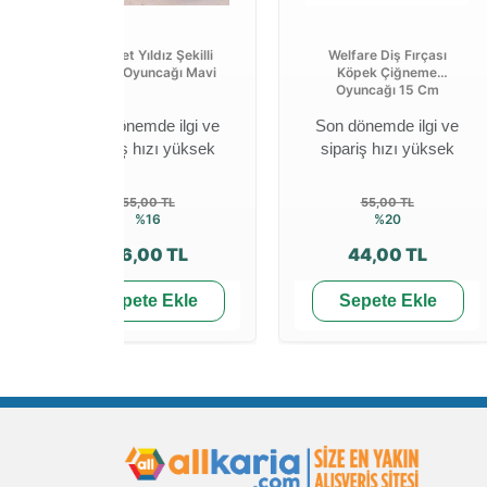
Lion Pet Yıldız Şekilli
Welfare Diş Fırçası
Köpek Oyuncağı Mavi
Köpek Çiğneme
Oyuncağı 15 Cm
Son dönemde ilgi ve
Son dönemde ilgi ve
sipariş hızı yüksek
sipariş hızı yüksek
55,00 TL
55,00 TL
%16
%20
46,00 TL
44,00 TL
Sepete Ekle
Sepete Ekle