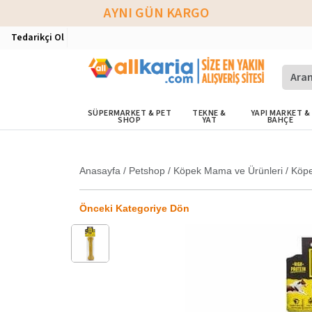
AYNI GÜN KARGO
Tedarikçi Ol
SÜPERMARKET & PET
TEKNE &
YAPI MARKET &
SHOP
YAT
BAHÇE
Anasayfa
/
Petshop
/
Köpek Mama ve Ürünleri
/
Köp
Önceki Kategoriye Dön