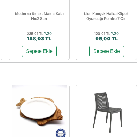
Moderna Smart Mama Kabı
Lion Kauçuk Halka Köpek
No:2 Sarı
Oyuncağı Pembe 7 Cm
%20
%20
235,01 TL
120,01 TL
188,03 TL
96,00 TL
Sepete Ekle
Sepete Ekle