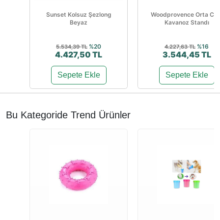
Sunset Kolsuz Şezlong
Woodprovence Orta Ca
Beyaz
Kavanoz Standı
%20
%16
5.534,39 TL
4.227,63 TL
4.427,50 TL
3.544,45 TL
Sepete Ekle
Sepete Ekle
Bu Kategoride Trend Ürünler