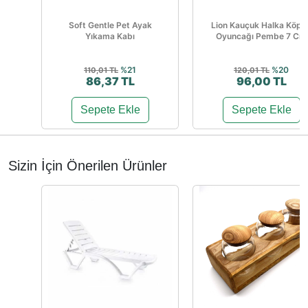
Soft Gentle Pet Ayak
Lion Kauçuk Halka Köpe
Yıkama Kabı
Oyuncağı Pembe 7 Cm
%21
%20
110,01 TL
120,01 TL
86,37 TL
96,00 TL
Sepete Ekle
Sepete Ekle
Sizin İçin Önerilen Ürünler