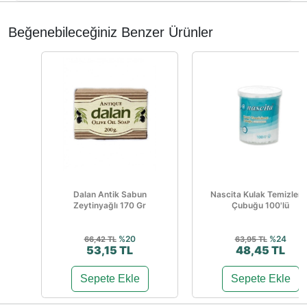
Beğenebileceğiniz Benzer Ürünler
Dalan Antik Sabun
Nascita Kulak Temizlem
Zeytinyağlı 170 Gr
Çubuğu 100'lü
%20
%24
66,42 TL
63,95 TL
53,15 TL
48,45 TL
Sepete Ekle
Sepete Ekle