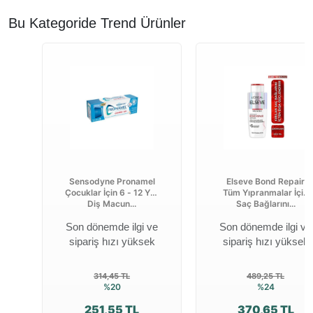
Bu Kategoride Trend Ürünler
Sensodyne Pronamel
Elseve Bond Repair
Çocuklar İçin 6 - 12 Yaş
Tüm Yıpranmalar İçin
Diş Macun...
Saç Bağlarını...
Son dönemde ilgi ve
Son dönemde ilgi ve
sipariş hızı yüksek
sipariş hızı yüksek
314,45 TL
489,25 TL
%20
%24
251,55 TL
370,65 TL