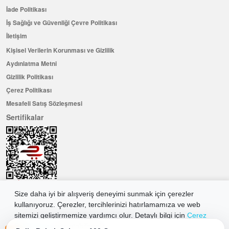
İade Politikası
İş Sağlığı ve Güvenliği Çevre Politikası
İletişim
Kişisel Verilerin Korunması ve Gizlilik
Aydınlatma Metni
Gizlilik Politikası
Çerez Politikası
Mesafeli Satış Sözleşmesi
Sertifikalar
Size daha iyi bir alışveriş deneyimi sunmak için çerezler
kullanıyoruz. Çerezler, tercihlerinizi hatırlamamıza ve web
Hemen Üye Olun ...ve 100 ₺ değerinde indirim kuponu kazanın
sitemizi geliştirmemize yardımcı olur. Detaylı bilgi için
Çerez
Üye Ol
Politikamıza
göz atabilirsiniz.