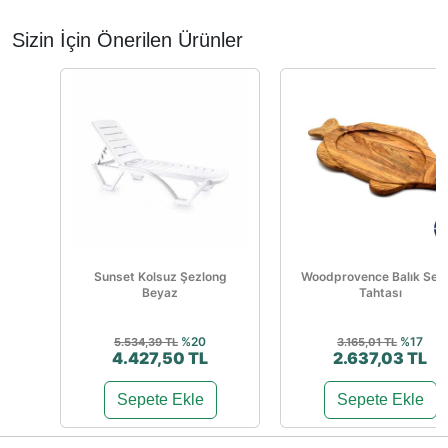
Sizin İçin Önerilen Ürünler
Sunset Kolsuz Şezlong
Woodprovence Balık Serv
Beyaz
Tahtası
%20
%17
5.534,39 TL
3.165,01 TL
4.427,50 TL
2.637,03 TL
Sepete Ekle
Sepete Ekle