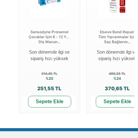
Sensodyne Pronamel
Elseve Bond Repair
Çocuklar İçin 6 - 12 Yaş
Tüm Yıpranmalar İçin
Diş Macun...
Saç Bağlarını...
Son dönemde ilgi ve
Son dönemde ilgi ve
sipariş hızı yüksek
sipariş hızı yüksek
314,45 TL
489,25 TL
%20
%24
251,55 TL
370,65 TL
Sepete Ekle
Sepete Ekle