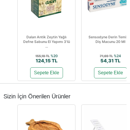
Dalan Antik Zeytin Yağlı
Sensodyne Derin Temizl
Defne Sabunu El Yapımı 3'lü
Diş Macunu 20 Ml
...
%20
%24
155,18 TL
71,69 TL
124,15 TL
54,31 TL
Sepete Ekle
Sepete Ekle
Sizin İçin Önerilen Ürünler