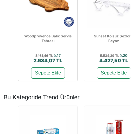
Woodprovence Balık Servis
Sunset Kolsuz Şezlong
Tahtası
Beyaz
%17
%20
3.161,46 TL
5.534,39 TL
2.634,07 TL
4.427,50 TL
Sepete Ekle
Sepete Ekle
Bu Kategoride Trend Ürünler