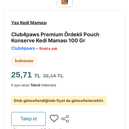
Yaş Kedi Maması
Club4paws Premium Ördekli Pouch
Konserve Kedi Maması 100 Gr
Club4paws
-
Stokta yok
İndirimde
25,71
TL
32,14 TL
6 aya varan
Taksit
imkanıyla
Stok güncellendiğinde fiyat da güncellenecektir.
Talep et