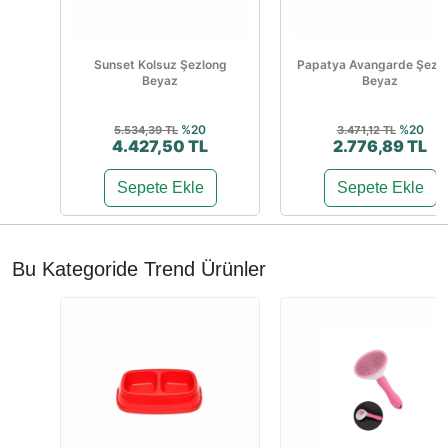
Sunset Kolsuz Şezlong
Papatya Avangarde Şezl
Beyaz
Beyaz
%20
%20
5.534,39 TL
3.471,12 TL
4.427,50 TL
2.776,89 TL
Sepete Ekle
Sepete Ekle
Bu Kategoride Trend Ürünler