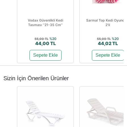
Vodax Güvenlikli Kedi
Sarmal Top Kedi Oyunca
Tasması ''21-35 Cm''
2'li
%20
%20
55,00 TL
55,00 TL
44,00 TL
44,02 TL
Sepete Ekle
Sepete Ekle
Sizin İçin Önerilen Ürünler