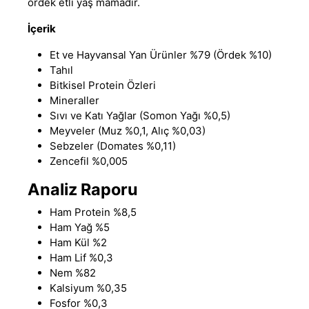
ördek etli yaş mamadır.
İçerik
Et ve Hayvansal Yan Ürünler %79 (Ördek %10)
Tahıl
Bitkisel Protein Özleri
Mineraller
Sıvı ve Katı Yağlar (Somon Yağı %0,5)
Meyveler (Muz %0,1, Alıç %0,03)
Sebzeler (Domates %0,11)
Zencefil %0,005
Analiz Raporu
Ham Protein %8,5
Ham Yağ %5
Ham Kül %2
Ham Lif %0,3
Nem %82
Kalsiyum %0,35
Fosfor %0,3