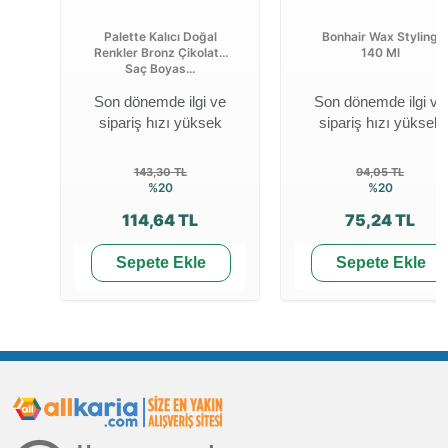
Palette Kalıcı Doğal
Bonhair Wax Styling
Renkler Bronz Çikolata
140 Ml
Saç Boyas...
Son dönemde ilgi ve
Son dönemde ilgi ve
sipariş hızı yüksek
sipariş hızı yüksek
143,30 TL
94,05 TL
%20
%20
114,64 TL
75,24 TL
Sepete Ekle
Sepete Ekle