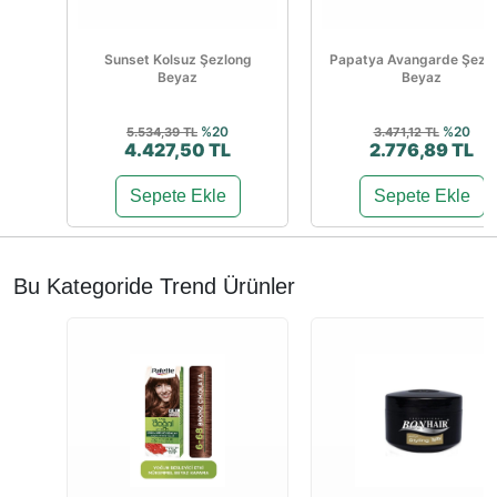
Sunset Kolsuz Şezlong
Papatya Avangarde Şezl
Beyaz
Beyaz
%20
%20
5.534,39 TL
3.471,12 TL
4.427,50 TL
2.776,89 TL
Sepete Ekle
Sepete Ekle
Bu Kategoride Trend Ürünler