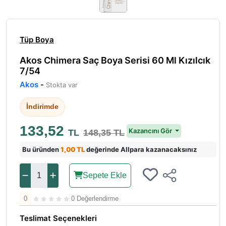
Tüp Boya
Akos Chimera Saç Boya Serisi 60 Ml Kızılcık
7/54
Akos
-
Stokta var
İndirimde
133,52
Kazancını Gör
TL
148,35 TL
Bu üründen
1,00 TL
değerinde Allpara kazanacaksınız
Sepete Ekle
0
0 Değerlendirme
Teslimat Seçenekleri