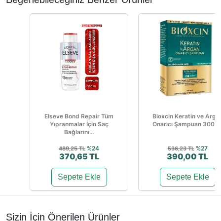
Elseve Bond Repair Tüm
Bioxcin Keratin ve Arga
Yıpranmalar İçin Saç
Onarıcı Şampuan 300 m
Bağlarını...
%24
%27
489,25 TL
536,23 TL
370,65 TL
390,00 TL
Sepete Ekle
Sepete Ekle
Sizin İçin Önerilen Ürünler