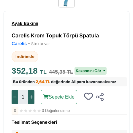
Ayak Bakımı
Carelis Krom Topuk Törpü Spatula
Carelis
-
Stokta var
İndirimde
352,18
Kazancını Gör
TL
445,35 TL
Bu üründen
2,64 TL
değerinde Allpara kazanacaksınız
Sepete Ekle
0
0 Değerlendirme
Teslimat Seçenekleri