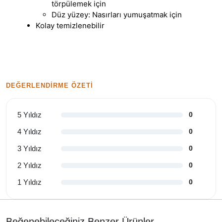
törpülemek için
Düz yüzey: Nasırları yumuşatmak için
Kolay temizlenebilir
DEĞERLENDIRME ÖZETI
5 Yıldız
0
4 Yıldız
0
3 Yıldız
0
2 Yıldız
0
1 Yıldız
0
Beğenebileceğiniz Benzer Ürünler