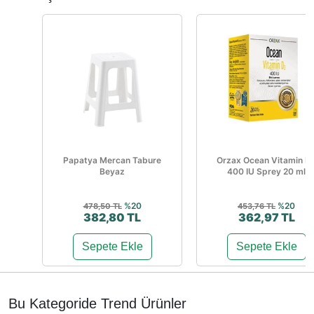
Papatya Mercan Tabure
Orzax Ocean Vitamin D
Beyaz
400 IU Sprey 20 ml
%20
%20
478,50 TL
453,76 TL
382,80 TL
362,97 TL
Sepete Ekle
Sepete Ekle
Bu Kategoride Trend Ürünler