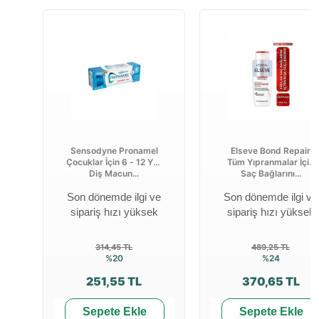
Sensodyne Pronamel
Elseve Bond Repair
Çocuklar İçin 6 - 12 Yaş
Tüm Yıpranmalar İçin
Diş Macun...
Saç Bağlarını...
Son dönemde ilgi ve
Son dönemde ilgi ve
sipariş hızı yüksek
sipariş hızı yüksek
314,45 TL
489,25 TL
%20
%24
251,55 TL
370,65 TL
Sepete Ekle
Sepete Ekle