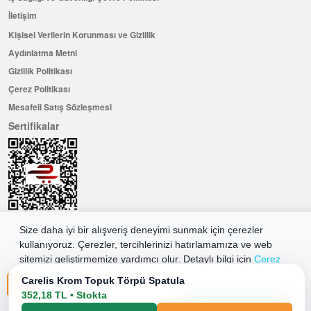
İletişim
Kişisel Verilerin Korunması ve Gizlilik
Aydınlatma Metni
Gizlilik Politikası
Çerez Politikası
Mesafeli Satış Sözleşmesi
Sertifikalar
Size daha iyi bir alışveriş deneyimi sunmak için çerezler
kullanıyoruz. Çerezler, tercihlerinizi hatırlamamıza ve web
Hemen Üye Olun ...ve 100 ₺ değerinde indirim kuponu kazanın
sitemizi geliştirmemize yardımcı olur. Detaylı bilgi için
Çerez
Üye Ol
Politikamıza
göz atabilirsiniz.
Carelis Krom Topuk Törpü Spatula
352,18 TL • Stokta
Tüm Çerezleri Kabul Et