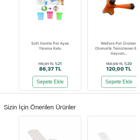
Soft Gentle Pet Ayak
Welfare Pet Ürünleri
Yıkama Kabı
Otomatik Temizlenen Evc
Hayvan...
%21
%20
110,01 TL
150,00 TL
86,37 TL
120,00 TL
Sepete Ekle
Sepete Ekle
Sizin İçin Önerilen Ürünler