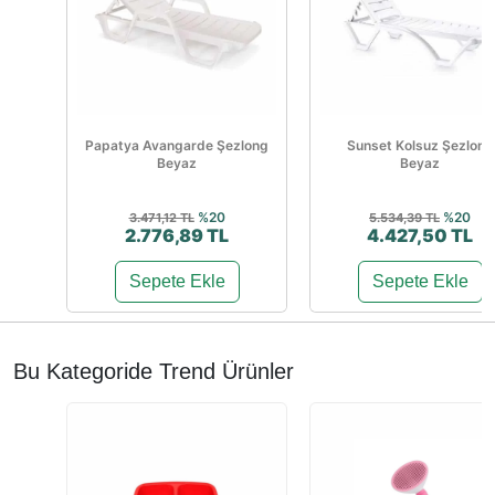
Papatya Avangarde Şezlong
Sunset Kolsuz Şezlong
Beyaz
Beyaz
%20
%20
3.471,12 TL
5.534,39 TL
2.776,89 TL
4.427,50 TL
Sepete Ekle
Sepete Ekle
Bu Kategoride Trend Ürünler