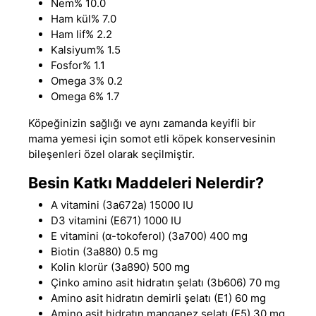
Nem% 10.0
Ham kül% 7.0
Ham lif% 2.2
Kalsiyum% 1.5
Fosfor% 1.1
Omega 3% 0.2
Omega 6% 1.7
Köpeğinizin sağlığı ve aynı zamanda keyifli bir
mama yemesi için somot etli köpek konservesinin
bileşenleri özel olarak seçilmiştir.
Besin Katkı Maddeleri Nelerdir?
A vitamini (3a672a) 15000 IU
D3 vitamini (E671) 1000 IU
E vitamini (α-tokoferol) (3a700) 400 mg
Biotin (3a880) 0.5 mg
Kolin klorür (3a890) 500 mg
Çinko amino asit hidratın şelatı (3b606) 70 mg
Amino asit hidratın demirli şelatı (E1) 60 mg
Amino asit hidratın manganez şelatı (E5) 30 mg