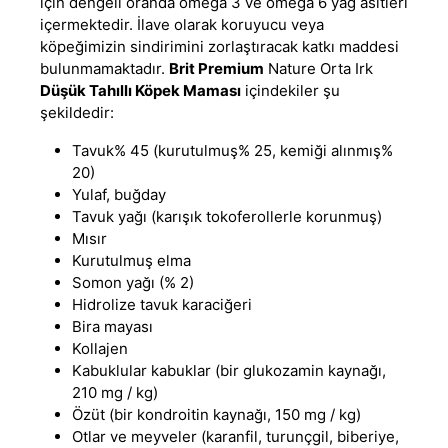
için dengeli oranda omega 3 ve omega 6 yağ asitleri
içermektedir. İlave olarak koruyucu veya
köpeğimizin sindirimini zorlaştıracak katkı maddesi
bulunmamaktadır.
Brit Premium
Nature Orta Irk
Düşük Tahıllı Köpek Maması
içindekiler şu
şekildedir:
Tavuk% 45 (kurutulmuş% 25, ​​kemiği alınmış%
20)
Yulaf, buğday
Tavuk yağı (karışık tokoferollerle korunmuş)
Mısır
Kurutulmuş elma
Somon yağı (% 2)
Hidrolize tavuk karaciğeri
Bira mayası
Kollajen
Kabuklular kabuklar (bir glukozamin kaynağı,
210 mg / kg)
Özüt (bir kondroitin kaynağı, 150 mg / kg)
Otlar ve meyveler (karanfil, turunçgil, biberiye,