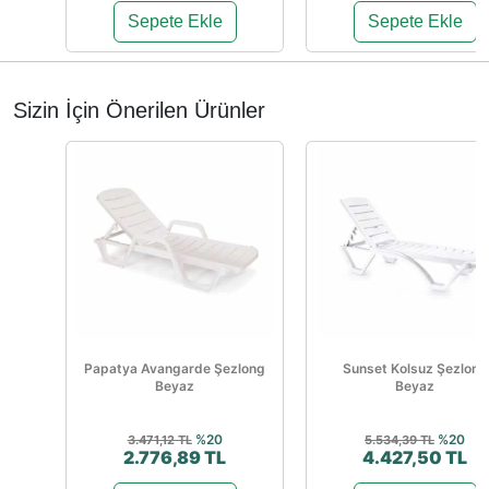
Sepete Ekle
Sepete Ekle
Sizin İçin Önerilen Ürünler
Papatya Avangarde Şezlong
Sunset Kolsuz Şezlong
Beyaz
Beyaz
%20
%20
3.471,12 TL
5.534,39 TL
2.776,89 TL
4.427,50 TL