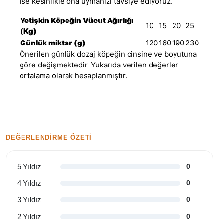
ise kesinlikle ona uymanızı tavsiye ediyoruz.
Yetişkin Köpeğin Vücut Ağırlığı
10
15
20
25
(Kg)
Günlük miktar (g)
120
160
190
230
Önerilen günlük dozaj köpeğin cinsine ve boyutuna
göre değişmektedir. Yukarıda verilen değerler
ortalama olarak hesaplanmıştır.
DEĞERLENDIRME ÖZETI
5 Yıldız
0
4 Yıldız
0
3 Yıldız
0
2 Yıldız
0