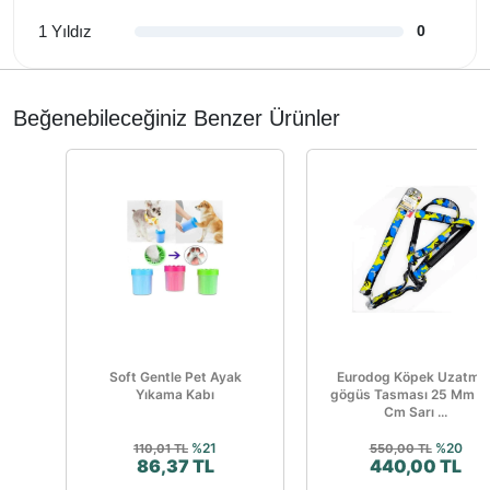
1 Yıldız
0
Beğenebileceğiniz Benzer Ürünler
Soft Gentle Pet Ayak
Eurodog Köpek Uzatma
Yıkama Kabı
gögüs Tasması 25 Mm 1
Cm Sarı ...
%21
%20
110,01 TL
550,00 TL
86,37 TL
440,00 TL