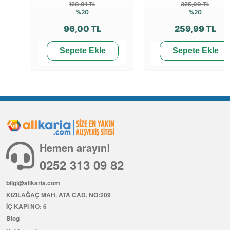
120,01 TL
325,00 TL
%20
%20
96,00 TL
259,99 TL
Sepete Ekle
Sepete Ekle
Hemen arayın!
0252 313 09 82
bilgi@allkaria.com
KIZILAĞAÇ MAH. ATA CAD. NO:209
İÇ KAPI NO: 6
Blog