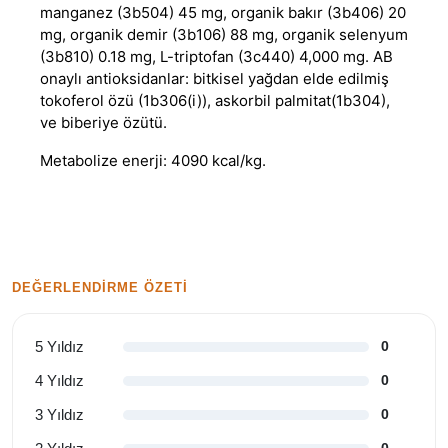
manganez (3b504) 45 mg, organik bakır (3b406) 20
mg, organik demir (3b106) 88 mg, organik selenyum
(3b810) 0.18 mg, L-triptofan (3c440) 4,000 mg. AB
onaylı antioksidanlar: bitkisel yağdan elde edilmiş
tokoferol özü (1b306(i)), askorbil palmitat(1b304),
ve biberiye özütü.
Metabolize enerji: 4090 kcal/kg.
DEĞERLENDIRME ÖZETI
5 Yıldız
0
4 Yıldız
0
3 Yıldız
0