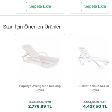
Sepete Ekle
Sepete Ekle
Sizin İçin Önerilen Ürünler
Papatya Avangarde Şezlong
Sunset Kolsuz Şezlong
Beyaz
Beyaz
%20
%20
3.471,12 TL
5.534,39 TL
2.776,89 TL
4.427,50 TL