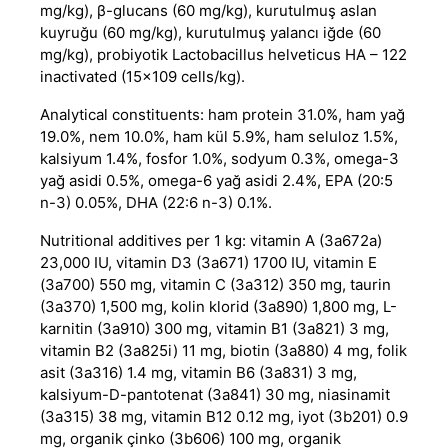
mg/kg), β-glucans (60 mg/kg), kurutulmuş aslan
kuyruğu (60 mg/kg), kurutulmuş yalancı iğde (60
mg/kg), probiyotik Lactobacillus helveticus HA – 122
inactivated (15x109 cells/kg).
Analytical constituents: ham protein 31.0%, ham yağ
19.0%, nem 10.0%, ham kül 5.9%, ham seluloz 1.5%,
kalsiyum 1.4%, fosfor 1.0%, sodyum 0.3%, omega-3
yağ asidi 0.5%, omega-6 yağ asidi 2.4%, EPA (20:5
n-3) 0.05%, DHA (22:6 n-3) 0.1%.
Nutritional additives per 1 kg: vitamin A (3a672a)
23,000 IU, vitamin D3 (3a671) 1700 IU, vitamin E
(3a700) 550 mg, vitamin C (3a312) 350 mg, taurin
(3a370) 1,500 mg, kolin klorid (3a890) 1,800 mg, L-
karnitin (3a910) 300 mg, vitamin B1 (3a821) 3 mg,
vitamin B2 (3a825i) 11 mg, biotin (3a880) 4 mg, folik
asit (3a316) 1.4 mg, vitamin B6 (3a831) 3 mg,
kalsiyum-D-pantotenat (3a841) 30 mg, niasinamit
(3a315) 38 mg, vitamin B12 0.12 mg, iyot (3b201) 0.9
mg, organik çinko (3b606) 100 mg, organik