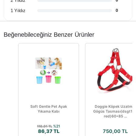
2 Yıldız
0
1 Yıldız
0
Beğenebileceğiniz Benzer Ürünler
Soft Gentle Pet Ayak
Doggie Köpek Uzatma
Yıkama Kabı
Gögüs Tasması(dsgt10x
red)60*85 ...
%21
110,01 TL
86,37 TL
750,00 TL