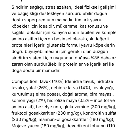
Sindirim sağlığı, stres azaltan, ıdeal fiziksel gelişimi
ve bağışıklığı destekleyen sürdürülebilir doğda
dostu superpremıum mamadır. tüm ırk yavru
köpekler için idealdir. mükemmel kas tonusu ve
sağlıklı dokular için kolayca sindirilebilen ve komple
amino asitleri içeren besinsel olarak çok değerli
proteinleri içerir. glutensiz formul yavru köpeklerin
doğru büyüyebilmesini için gerekli olan düzgün
sindirim sistemi için uygundur. doğaya %35 daha az
zararı olan sürdürülebilir proteinler ve içerikleri ile
doğa dostu bir mamadır.
Composition: tavuk (40%) (dehidre tavuk, hidrolze
tavuk), yulaf (26%), dehidre larva (14%), tavuk yağı,
kurutulmuş elma posası, doğal aroma, bira mayası,
somon yağı (2%), hidrolize maya (0.5% – inositol ve
amino asit), bezelye unu, glukozamine (300 mg/kg),
fruktooligosakkaritler (230 mg/kg), kondroitin sulfat
(230 mg/kg), mannan-oligosakkaritler (180 mg/kg),
Mojave yucca (180 mg/kg), devedikeni tohumu (110