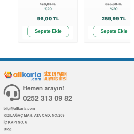
120,01 TL
325,00 TL
%20
%20
96,00 TL
259,99 TL
Sepete Ekle
Sepete Ekle
Hemen arayın!
0252 313 09 82
bilgi@allkaria.com
KIZILAĞAÇ MAH. ATA CAD. NO:209
İÇ KAPI NO: 6
Blog