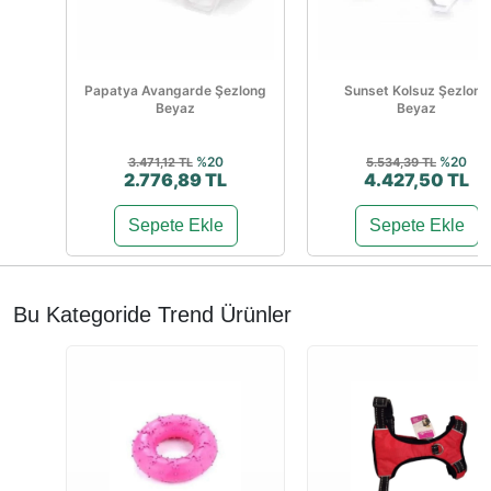
Papatya Avangarde Şezlong
Sunset Kolsuz Şezlong
Beyaz
Beyaz
%20
%20
3.471,12 TL
5.534,39 TL
2.776,89 TL
4.427,50 TL
Sepete Ekle
Sepete Ekle
Bu Kategoride Trend Ürünler