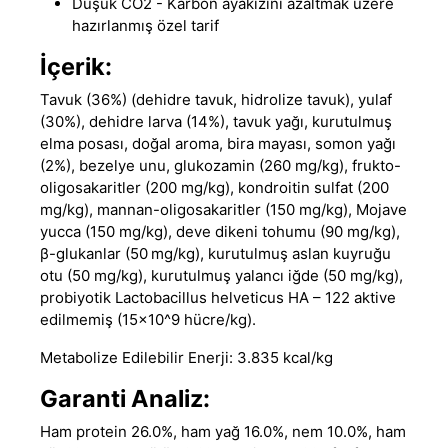
Düşük CO2 - Karbon ayakizini azaltmak üzere
hazırlanmış özel tarif
İçerik:
Tavuk (36%) (dehidre tavuk, hidrolize tavuk), yulaf
(30%), dehidre larva (14%), tavuk yağı, kurutulmuş
elma posası, doğal aroma, bira mayası, somon yağı
(2%), bezelye unu, glukozamin (260 mg/kg), frukto-
oligosakaritler (200 mg/kg), kondroitin sulfat (200
mg/kg), mannan-oligosakaritler (150 mg/kg), Mojave
yucca (150 mg/kg), deve dikeni tohumu (90 mg/kg),
β-glukanlar (50 mg/kg), kurutulmuş aslan kuyruğu
otu (50 mg/kg), kurutulmuş yalancı iğde (50 mg/kg),
probiyotik Lactobacillus helveticus HA – 122 aktive
edilmemiş (15x10^9 hücre/kg).
Metabolize Edilebilir Enerji: 3.835 kcal/kg
Garanti Analiz:
Ham protein 26.0%, ham yağ 16.0%, nem 10.0%, ham