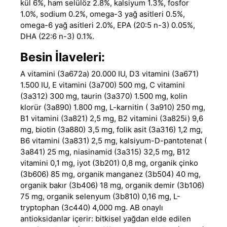
kül 6%, ham selülöz 2.8%, kalsiyum 1.3%, fosfor
1.0%, sodium 0.2%, omega-3 yağ asitleri 0.5%,
omega-6 yağ asitleri 2.0%, EPA (20:5 n-3) 0.05%,
DHA (22:6 n-3) 0.1%.
Besin İlaveleri:
A vitamini (3a672a) 20.000 IU, D3 vitamini (3a671)
1.500 IU, E vitamini (3a700) 500 mg, C vitamini
(3a312) 300 mg, taurin (3a370) 1.500 mg, kolin
klorür (3a890) 1.800 mg, L-karnitin ( 3a910) 250 mg,
B1 vitamini (3a821) 2,5 mg, B2 vitamini (3a825i) 9,6
mg, biotin (3a880) 3,5 mg, folik asit (3a316) 1,2 mg,
B6 vitamini (3a831) 2,5 mg, kalsiyum-D-pantotenat (
3a841) 25 mg, niasinamid (3a315) 32,5 mg, B12
vitamini 0,1 mg, iyot (3b201) 0,8 mg, organik çinko
(3b606) 85 mg, organik manganez (3b504) 40 mg,
organik bakır (3b406) 18 mg, organik demir (3b106)
75 mg, organik selenyum (3b810) 0,16 mg, L-
tryptophan (3c440) 4,000 mg. AB onaylı
antioksidanlar içerir: bitkisel yağdan elde edilen