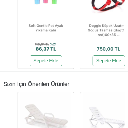
Soft Gentle Pet Ayak
Doggie Köpek Uzatma
Yıkama Kabı
Gögüs Tasması(dsgt10x
red)60*85 ...
%21
110,01 TL
86,37 TL
750,00 TL
Sepete Ekle
Sepete Ekle
Sizin İçin Önerilen Ürünler