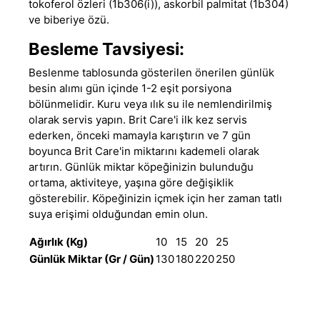
tokoferol özleri (1b306(i)), askorbil palmitat (1b304)
ve biberiye özü.
Besleme Tavsiyesi:
Beslenme tablosunda gösterilen önerilen günlük
besin alımı gün içinde 1-2 eşit porsiyona
bölünmelidir. Kuru veya ılık su ile nemlendirilmiş
olarak servis yapın. Brit Care'i ilk kez servis
ederken, önceki mamayla karıştırın ve 7 gün
boyunca Brit Care'in miktarını kademeli olarak
artırın. Günlük miktar köpeğinizin bulunduğu
ortama, aktiviteye, yaşına göre değişiklik
gösterebilir. Köpeğinizin içmek için her zaman tatlı
suya erişimi olduğundan emin olun.
Ağırlık (Kg)
10
15
20
25
Günlük Miktar (Gr / Gün)
130
180
220
250