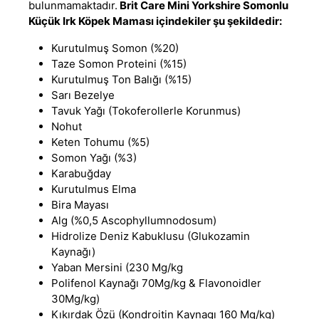
bulunmamaktadır.
Brit Care Mini Yorkshire Somonlu
Küçük Irk Köpek Maması
içindekiler şu şekildedir:
Kurutulmuş Somon (%20)
Taze Somon Proteini (%15)
Kurutulmuş Ton Balığı (%15)
Sarı Bezelye
Tavuk Yağı (Tokoferollerle Korunmus)
Nohut
Keten Tohumu (%5)
Somon Yağı (%3)
Karabuğday
Kurutulmus Elma
Bira Mayası
Alg (%0,5 Ascophyllumnodosum)
Hidrolize Deniz Kabuklusu (Glukozamin
Kaynağı)
Yaban Mersini (230 Mg/kg
Polifenol Kaynağı 70Mg/kg & Flavonoidler
30Mg/kg)
Kıkırdak Özü (Kondroitin Kaynagı 160 Mg/kg)