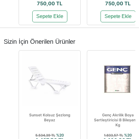
750,00 TL
750,00 TL
Sepete Ekle
Sepete Ekle
Sizin İçin Önerilen Ürünler
Sunset Kolsuz Şezlong
Genç Akrilik Boya
Beyaz
Sertleştiricisi B Bileşen 1
Kg
%20
%20
5.534,39 TL
1.833,57 TL