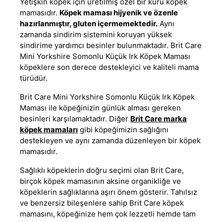
Yetişkin köpek için üretilmiş özel bir kuru köpek
mamasıdır.
Köpek maması hijyenik ve özenle
hazırlanmıştır, gluten içermemektedir
.
Aynı
zamanda sindirim sistemini koruyan yüksek
sindirime yardımcı besinler bulunmaktadır. Brit Care
Mini Yorkshire Somonlu Küçük Irk Köpek Maması
köpeklere son derece destekleyici ve kaliteli mama
türüdür.
Brit Care Mini Yorkshire Somonlu Küçük Irk Köpek
Maması ile köpeğinizin günlük alması gereken
besinleri karşılamaktadır. Diğer
Brit Care marka
köpek mamaları
gibi köpeğimizin sağlığını
destekleyen ve aynı zamanda düzenleyen bir köpek
mamasıdır.
Sağlıklı köpeklerin doğru seçimi olan Brit Care,
birçok köpek mamasının aksine organikliğe ve
köpeklerin sağlıklarına aşırı önem gösterir. Tahılsız
ve benzersiz bileşenlere sahip Brit Care
köpek
maması
nı, köpeğinize hem çok lezzetli hemde tam