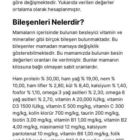
göre değişmektedir. Yukarıda verilen değerler
ortalama olarak hesaplanmıştır.
Bileşenleri Nelerdir?
Mamaların içerisinde bulunan besleyici vitamin ve
mineraller gibi birçok bileşen bulunmaktadır. Bu
bileşenler mamadan mamaya değişiklik
gösterebilmektedir. Bu mamamızda bulunan besin
değerleri oranları ile verilmiştir. Bunlar mamanın
kilosuna bağlı olmayan sabit oranlardır.
Ham protein % 30,00, ham yağ % 19,00, nem %
10,00, ham lifler % 2,80, kül % 8,40, kalsiyum % 1,40,
fosfor % 1,10, omega 3 yağ asitleri % 2,30, omega 6
yağ asitleri % 2,70, vitamin A 20,000 IU/kg, vitamin
D3 1500 IU/kg, vitamin E 500 mg/kg, vitamin C 300
mg/kg, kolin klorür 700 mg/kg, taurin 200 mg/kg,
biotin 3,00 mg/kg, vitamin B1 1,00 mg/kg, vitamin B2
4,00 mg/kg, niasinamid 12 mg/kg, kalsiyum
pantotenat 10 mg/kg, vitamin B6 1,00 mg/kg, folik