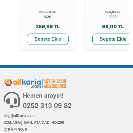
325,00 TL
120,01 TL
%20
%20
259,99 TL
96,00 TL
Sepete Ekle
Sepete Ekle
Hemen arayın!
0252 313 09 82
bilgi@allkaria.com
KIZILAĞAÇ MAH. ATA CAD. NO:209
İÇ KAPI NO: 6