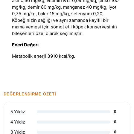
asit 0,50 mg/kg, vitamin B12 0,04 mg/kg, çinko 100
mg/kg, demir 80 mg/kg, manganez 40 mg/kg, iyot
0,75 mg/kg, bakır 15 mg/kg, selenyum 0,20,
Köpeğinizin sağlığı ve aynı zamanda keyifli bir
mama yemesi için somot etli köpek konservesinin
bileşenleri özel olarak seçilmiştir.
Eneri Değeri
Metabolik enerji 3910 kcal/kg.
DEĞERLENDIRME ÖZETI
5 Yıldız
0
4 Yıldız
0
3 Yıldız
0