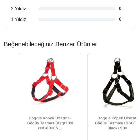
2 Yıldız
0
1 Yıldız
0
Beğenebileceğiniz Benzer Ürünler
Doggie Köpek Uzatma-
Doggie Köpek Uzatma
Gögüs Tasması(dsgt10xl
Göğüs Tasması (DSGT1
red)60*85 ...
Black) 50×...