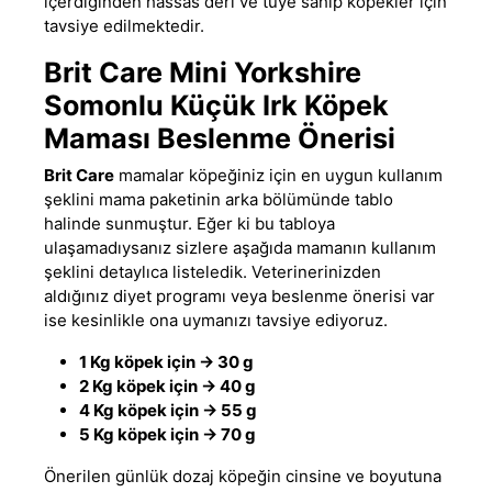
içerdiğinden hassas deri ve tüye sahip köpekler için
tavsiye edilmektedir.
Brit Care Mini Yorkshire
Somonlu Küçük Irk Köpek
Maması Beslenme Önerisi
Brit Care
mamalar köpeğiniz için en uygun kullanım
şeklini mama paketinin arka bölümünde tablo
halinde sunmuştur. Eğer ki bu tabloya
ulaşamadıysanız sizlere aşağıda mamanın kullanım
şeklini detaylıca listeledik. Veterinerinizden
aldığınız diyet programı veya beslenme önerisi var
ise kesinlikle ona uymanızı tavsiye ediyoruz.
1 Kg köpek için -> 30 g
2 Kg köpek için -> 40 g
4 Kg köpek için -> 55 g
5 Kg köpek için -> 70 g
Önerilen günlük dozaj köpeğin cinsine ve boyutuna