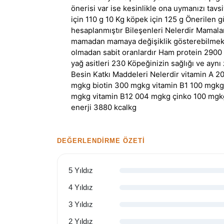
önerisi var ise kesinlikle ona uymanızı tav
için 110 g 10 Kg köpek için 125 g Önerilen
hesaplanmıştır Bileşenleri Nelerdir Mamalar
mamadan mamaya değişiklik gösterebilmekte
olmadan sabit oranlardır Ham protein 2900
yağ asitleri 230 Köpeğinizin sağlığı ve aynı
Besin Katkı Maddeleri Nelerdir vitamin A 
mgkg biotin 300 mgkg vitamin B1 100 mgkg 
mgkg vitamin B12 004 mgkg çinko 100 mgk
enerji 3880 kcalkg
DEĞERLENDIRME ÖZETI
5 Yıldız
4 Yıldız
3 Yıldız
2 Yıldız