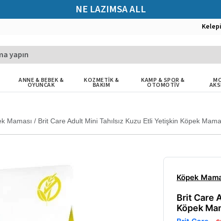
NE LAZIMSA ALL
Kelep
ANNE & BEBEK &
KOZMETİK &
KAMP & SPOR &
MO
OYUNCAK
BAKIM
OTOMOTİV
AKS
ek Maması
/
Brit Care Adult Mini Tahılsız Kuzu Etli Yetişkin Köpek Mam
Köpek Mama
Brit Care A
Köpek Mam