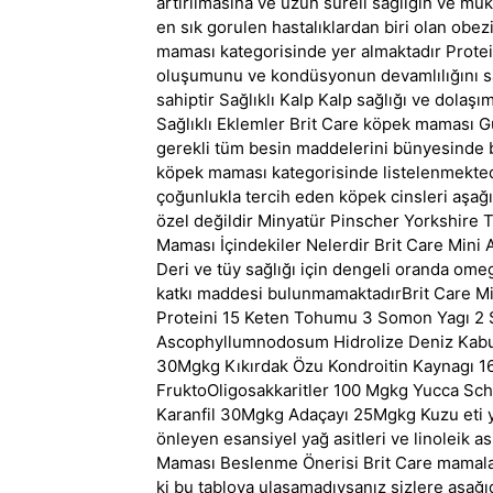
artırılmasına ve uzun sureli saglıgın ve m
en sık gorulen hastalıklardan biri olan obez
maması kategorisinde yer almaktadır Protein
oluşumunu ve kondüsyonun devamlılığını sağ
sahiptir Sağlıklı Kalp Kalp sağlığı ve dolaş
Sağlıklı Eklemler Brit Care köpek maması Gü
gerekli tüm besin maddelerini bünyesinde b
köpek maması kategorisinde listelenmektedi
çoğunlukla tercih eden köpek cinsleri aşağıd
özel değildir Minyatür Pinscher Yorkshire T
Maması İçindekiler Nelerdir Brit Care Mini 
Deri ve tüy sağlığı için dengeli oranda ome
katkı maddesi bulunmamaktadırBrit Care Min
Proteini 15 Keten Tohumu 3 Somon Yagı 2 
Ascophyllumnodosum Hidrolize Deniz Kabu
30Mgkg Kıkırdak Özu Kondroitin Kaynagı 16
FruktoOligosakkaritler 100 Mgkg Yucca Sc
Karanfil 30Mgkg Adaçayı 25Mgkg Kuzu eti yü
önleyen esansiyel yağ asitleri ve linoleik a
Maması Beslenme Önerisi Brit Care mamalar
ki bu tabloya ulaşamadıysanız sizlere aşağı