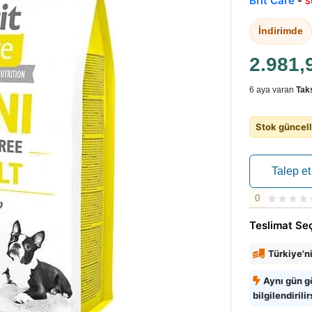
Brit Care
-
S
İndirimde
2.981,
6 aya varan
Taks
Stok güncell
Talep et
0
Teslimat Se
Türkiye'n
Aynı gün g
bilgilendirilir