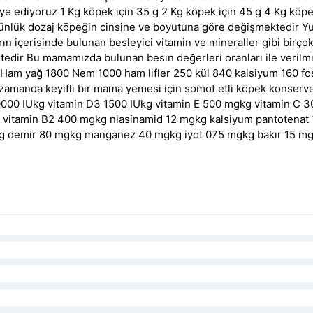
siye ediyoruz 1 Kg köpek için 35 g 2 Kg köpek için 45 g 4 Kg köp
 günlük dozaj köpeğin cinsine ve boyutuna göre değişmektedir Yu
ın içerisinde bulunan besleyici vitamin ve mineraller gibi birço
dir Bu mamamızda bulunan besin değerleri oranları ile verilmi
 Ham yağ 1800 Nem 1000 ham lifler 250 kül 840 kalsiyum 160 fo
 zamanda keyifli bir mama yemesi için somot etli köpek konserves
20000 IUkg vitamin D3 1500 IUkg vitamin E 500 mgkg vitamin C 3
vitamin B2 400 mgkg niasinamid 12 mgkg kalsiyum pantotenat 1
g demir 80 mgkg manganez 40 mgkg iyot 075 mgkg bakır 15 mg