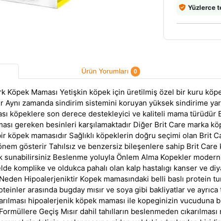
Yüzlerce t
Ürün Yorumları
0
 Irk Köpek Maması Yetişkin köpek için üretilmiş özel bir kuru k
r Aynı zamanda sindirim sistemini koruyan yüksek sindirime yar
sı köpeklere son derece destekleyici ve kaliteli mama türüdür B
ması gereken besinleri karşılamaktadır Diğer Brit Care marka kö
r köpek mamasıdır Sağlıklı köpeklerin doğru seçimi olan Brit 
rı önem gösterir Tahılsız ve benzersiz bileşenlere sahip Brit C
ak sunabilirsiniz Beslenme yoluyla Önlem Alma Kopekler modern 
lde komplike ve oldukca pahalı olan kalp hastalıgı kanser ve diya
Neden Hipoalerjeniktir Kopek mamasındaki belli baslı protein tur
proteinler arasında bugday mısır ve soya gibi bakliyatlar ve ayrıca 
arılması hipoalerjenik köpek maması ile kopeginizin vucuduna bi
ormüllere Geçiş Mısır dahil tahılların beslenmeden cıkarılması m