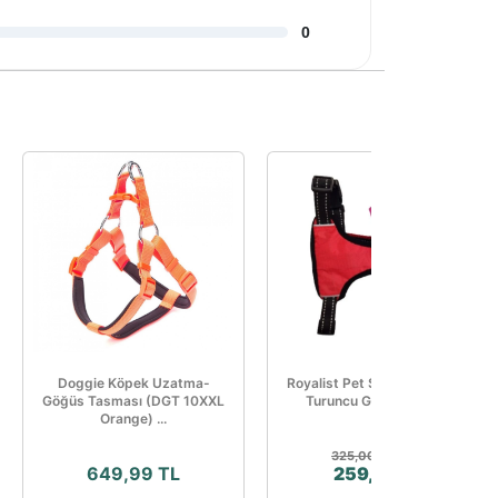
0
Doggie Köpek Uzatma-
Royalist Pet Safety Harness
Göğüs Tasması (DGT 10XXL
Turuncu Göğüs Tasma
Orange) ...
%20
325,00 TL
649,99 TL
259,99 TL