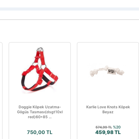
Doggie Köpek Uzatma-
Karlie Love Knots Köpek
Gögüs Tasması(dsgt10xl
Beyaz
red)60*85 ...
%20
574,99 TL
750,00 TL
459,98 TL