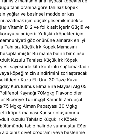
r Tahılsız mamanın ana faydası kopeklerde
duğu tahıl oranına göre tahılsız köpek
tein yağlar ve besinsel maddeler kas
ni azaltmak için düşük glisemik indekse
ar Vitamin B12 ve folik asit içerir Güçlü ve
oruyucular içerir Yetişkin köpekler için
 memnuniyeti göz önününe alınarak en iyi
lu Tahılsız Küçük Irk Köpek Mamasını
 hesaplanmıştır Bu mama belirli bir cinse
Adult Kuzulu Tahılsız Küçük Irk Köpek
iyesi sayesinde kilo kontrolü sağlamaktadır
veya köpeğimizin sindirimini zorlaştıracak
şekildedir Kuzu Eti Unu 30 Taze Kuzu
ğday Kurutulmus Elma Bira Mayası Alg 05
olifenol Kaynağı 70Mgkg Flavonoidler
r Biberiye Turunçgil Karanfil Zerdeçal
de 75 Mgkg Alman Papatyası 30 Mgkg
zu etli köpek maması Kanser oluşumunu
 Adult Kuzulu Tahılsız Küçük Irk Köpek
a bölümünde tablo halinde sunmuştur Eğer
en aldığınız diyet programı veya beslenme