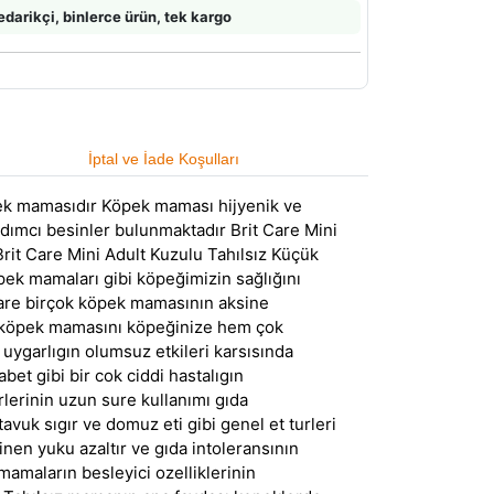
edarikçi, binlerce ürün, tek kargo
İptal ve İade Koşulları
öpek mamasıdır Köpek maması hijyenik ve
dımcı besinler bulunmaktadır Brit Care Mini
rit Care Mini Adult Kuzulu Tahılsız Küçük
pek mamaları gibi köpeğimizin sağlığını
Care birçok köpek mamasının aksine
are köpek mamasını köpeğinize hem çok
uygarlıgın olumsuz etkileri karsısında
bet gibi bir cok ciddi hastalıgın
lerinin uzun sure kullanımı gıda
tavuk sıgır ve domuz eti gibi genel et turleri
nen yuku azaltır ve gıda intoleransının
amaların besleyici ozelliklerinin