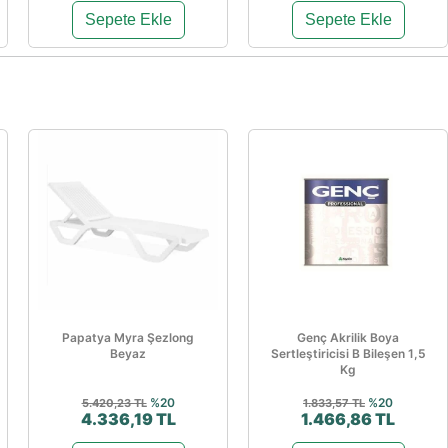
Sepete Ekle
Sepete Ekle
Papatya Myra Şezlong
Genç Akrilik Boya
Beyaz
Sertleştiricisi B Bileşen 1,5
Kg
%20
%20
5.420,23 TL
1.833,57 TL
4.336,19 TL
1.466,86 TL