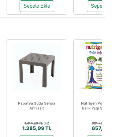
Sepete Ekle
Sepete Ekle
Papatya Suda Sehpa
Nutrigen Portakal Aromalı
Antrasit
Balık Yağı Şurubu 200 Ml
%2
%20
1.414,28 TL
821,70 TL
1.385,99 TL
657,36 TL