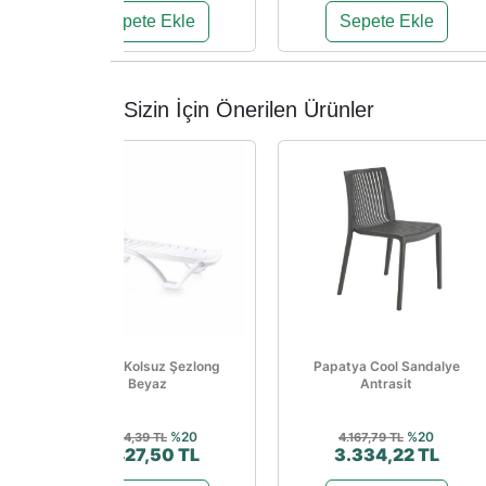
Sepete Ekle
Sepete Ekle
Sizin İçin Önerilen Ürünler
Sunset Kolsuz Şezlong
Papatya Cool Sandalye
Beyaz
Antrasit
%20
%20
5.534,39 TL
4.167,79 TL
4.427,50 TL
3.334,22 TL