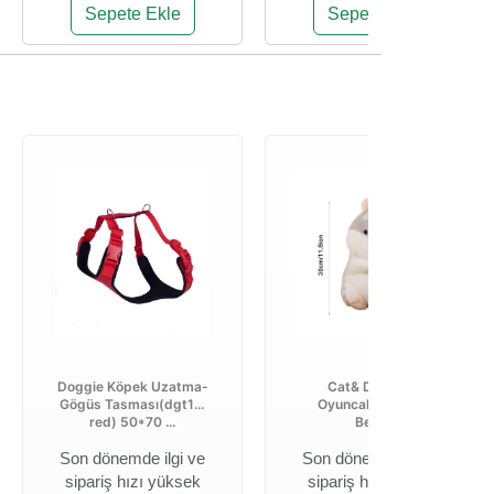
Sepete Ekle
Sepete Ekle
Doggie Köpek Uzatma-
Cat& Dog Toys
Gögüs Tasması(dgt10l
Oyuncak Hamster
red) 50*70 ...
Beyaz
Son dönemde ilgi ve
Son dönemde ilgi ve
sipariş hızı yüksek
sipariş hızı yüksek