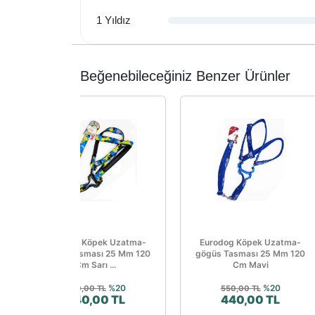
1 Yıldız
Beğenebileceğiniz Benzer Ürünler
Eurodog Köpek Uzatma-
Eurodog Köpek Uzatma-
gögüs Tasması 25 Mm 120
gögüs Tasması 25 Mm 120
Cm Sarı ...
Cm Mavi
%20
%20
550,00 TL
550,00 TL
440,00 TL
440,00 TL