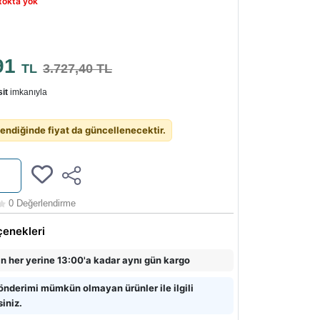
tokta yok
91
TL
3.727,40 TL
it
imkanıyla
endiğinde fiyat da güncellenecektir.
0 Değerlendirme
çenekleri
in her yerine 13:00'a kadar aynı gün kargo
önderimi mümkün olmayan ürünler ile ilgili
siniz.