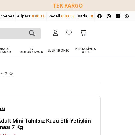
TEK KARGO
ir Sepet
Allpara
0.00 TL
Pedall
0.00 TL
Badall
0
DA &
EV
KIRTASİYE &
ELEKTRONİK
ESUAR
DEKORASYON
OFİS
ası 7 Kg
sı
dult Mini Tahılsız Kuzu Etli Yetişkin
ası 7 Kg