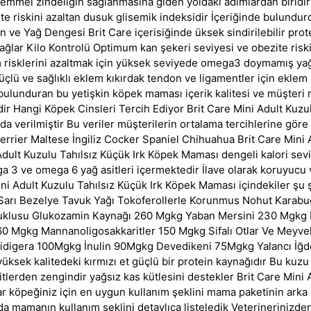
ukemmel zindeligin saglanmasına giden yoldaki adımlardan biridi
ite riskini azaltan dusuk glisemik indeksidir İçeriğinde bulundur
 ve Yağ Dengesi Brit Care içerisiğinde üksek sindirilebilir pro
lar Kilo Kontrolü Optimum kan şekeri seviyesi ve obezite riski
ım risklerini azaltmak için yüksek seviyede omega3 doymamış yağl
çlü ve sağlıklı eklem kıkırdak tendon ve ligamentler için eklem k
ulunduran bu yetişkin köpek maması içerik kalitesi ve müşteri
r Hangi Köpek Cinsleri Tercih Ediyor Brit Care Mini Adult Kuzu
a verilmiştir Bu veriler müşterilerin ortalama tercihlerine göre
errier Maltese İngiliz Cocker Spaniel Chihuahua Brit Care Mini 
Adult Kuzulu Tahılsız Küçük Irk Köpek Maması dengeli kalori sev
ga 3 ve omega 6 yağ asitleri içermektedir İlave olarak koruyucu 
i Adult Kuzulu Tahılsız Küçük Irk Köpek Maması içindekiler şu 
Sarı Bezelye Tavuk Yağı Tokoferollerle Korunmus Nohut Karabu
klusu Glukozamin Kaynağı 260 Mgkg Yaban Mersini 230 Mgkg P
0 Mgkg Mannanoligosakkaritler 150 Mgkg Sifalı Otlar Ve Meyvele
hidigera 100Mgkg İnulin 90Mgkg Devedikeni 75Mgkg Yalancı İğ
ksek kalitedeki kırmızı et güçlü bir protein kaynağıdır Bu ku
sitlerden zengindir yağsız kas kütlesini destekler Brit Care Mini
 köpeğiniz için en uygun kullanım şeklini mama paketinin ark
da mamanın kullanım şeklini detaylıca listeledik Veterinerinizd