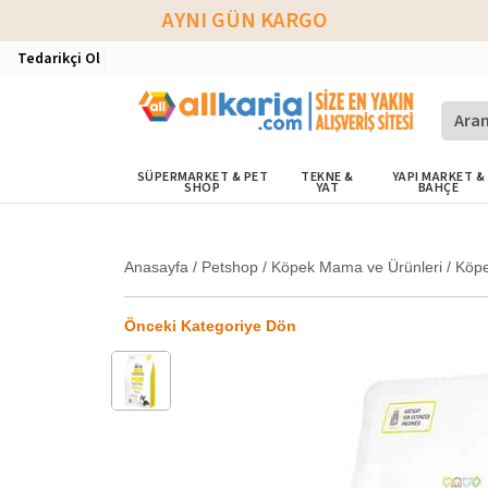
AYNI GÜN KARGO
Tedarikçi Ol
SÜPERMARKET & PET
TEKNE &
YAPI MARKET &
SHOP
YAT
BAHÇE
Anasayfa
/
Petshop
/
Köpek Mama ve Ürünleri
/
Köp
Önceki Kategoriye Dön