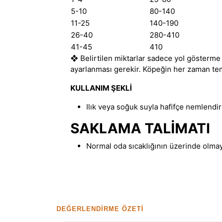
5-10
80-140
11-25
140-190
26-40
280-410
41-45
410
❖
Belirtilen miktarlar sadece yol gösterme
ayarlanması gerekir. Köpeğin her zaman temi
KULLANIM ŞEKLİ
Ilık veya soğuk suyla hafifçe nemlendiri
SAKLAMA TALİMATI
Normal oda sıcaklığının üzerinde olmay
DEĞERLENDIRME ÖZETI