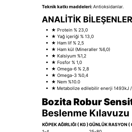
Teknik katkı maddeleri:
Antioksidanlar.
ANALİTİK BİLEŞENLE
★
Protein % 23
,
0
★
Yağ içeriği % 13,0
★
Ham lif % 2,5
★
Ham kül (Mineraller %6
,
0)
★
Kalsiyum %1,2
★
Fosfor % 1,0
★
Omega-6 % 2,8
★
Omega-3 %0,4
★
Nem %10.0
★
Metabolize edilebilir enerji 1493kJ /
Bozita Robur Sensi
Beslenme Kılavuzu
KÖPEK AĞIRLIĞI ( KG )
GÜNLÜK RASYON ( G
1-4
25-80