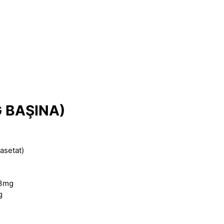
G BAŞINA)
asetat)
23mg
g