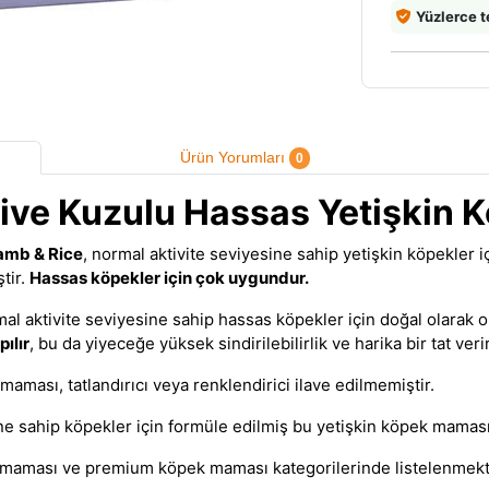
Yüzlerce t
Ürün Yorumları
0
tive Kuzulu Hassas Yetişkin
Lamb & Rice
,
normal aktivite seviyesine sahip yetişkin köpekler 
ştir.
Hassas köpekler için çok uygundur.
al aktivite seviyesine sahip hassas köpekler için doğal olarak 
ılır
, bu da yiyeceğe yüksek sindirilebilirlik ve harika bir tat verir
 maması
, tatlandırıcı veya renklendirici ilave edilmemiştir.
ne sahip köpekler için formüle edilmiş bu
yetişkin köpek mamas
k maması
ve
premium köpek maması
kategorilerinde listelenmekt