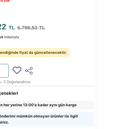
ta yok
22
TL
5.796,53 TL
it
imkanıyla
endiğinde fiyat da güncellenecektir.
0 Değerlendirme
çenekleri
in her yerine 13:00'a kadar aynı gün kargo
önderimi mümkün olmayan ürünler ile ilgili
siniz.