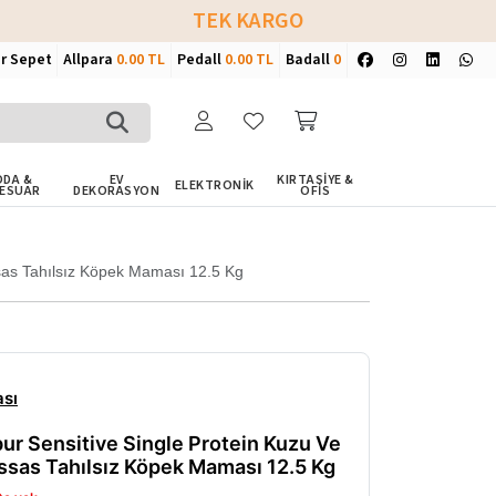
TEK KARGO
ir Sepet
Allpara
0.00 TL
Pedall
0.00 TL
Badall
0
DA &
EV
KIRTASİYE &
ELEKTRONİK
ESUAR
DEKORASYON
OFİS
ssas Tahılsız Köpek Maması 12.5 Kg
sı
ur Sensitive Single Protein Kuzu Ve
assas Tahılsız Köpek Maması 12.5 Kg