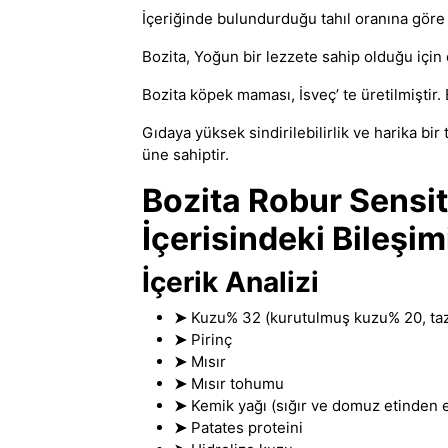
İçeriğinde bulundurduğu tahıl oranına gör
Bozita
, Yoğun bir lezzete sahip olduğu için 
Bozita köpek maması
, İsveç’ te üretilmişti
Gıdaya yüksek sindirilebilirlik ve harika bir
üne sahiptir.
Bozita Robur Sensi
İçerisindeki Bileşim
İçerik Analizi
➤
Kuzu% 32 (kurutulmuş kuzu% 20
,
ta
➤
Pirinç
➤
Mısır
➤
Mısır tohumu
➤
Kemik yağı (sığır ve domuz etinden e
➤
Patates proteini