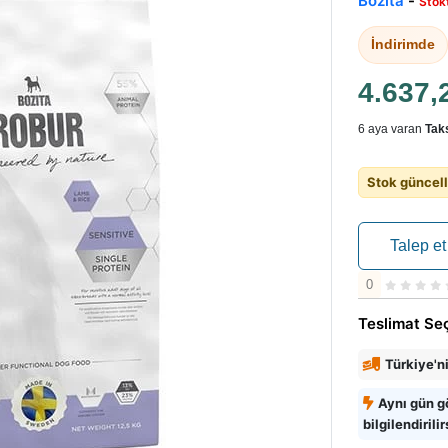
Bozita
-
Stok
İndirimde
4.637,
6 aya varan
Taks
Stok güncell
Talep et
0
Teslimat Se
Türkiye'n
Aynı gün g
bilgilendirilir