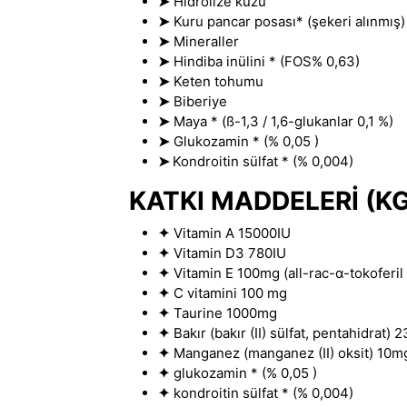
➤
Hidrolize kuzu
➤
Kuru pancar posası* (şekeri alınmış)
➤
Mineraller
➤
Hindiba inülini * (FOS% 0
,
63)
➤
Keten tohumu
➤
Biberiye
➤
Maya * (ß-1,3 / 1,6-glukanlar 0,1 %)
➤
Glukozamin * (% 0
,
05 )
➤
Kondroitin sülfat * (% 0,004)
KATKI MADDELERİ (K
✦
Vitamin A 15000IU
✦
Vitamin D3 780IU
✦
Vitamin E 100mg (all-rac-α-tokoferil 
✦
C vitamini 100 mg
✦
Taurine 1000mg
✦
Bakır (bakır (II) sülfat
,
pentahidrat) 
✦
Manganez (manganez (II) oksit) 10m
✦
glukozamin * (% 0
,
05 )
✦
kondroitin sülfat * (% 0,004)