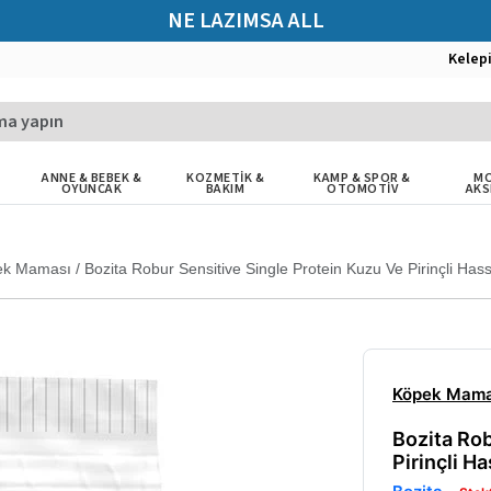
NE LAZIMSA ALL
Kelep
ANNE & BEBEK &
KOZMETİK &
KAMP & SPOR &
MO
OYUNCAK
BAKIM
OTOMOTİV
AKS
ek Maması
/
Bozita Robur Sensitive Single Protein Kuzu Ve Pirinçli Ha
Köpek Mama
Bozita Rob
Pirinçli H