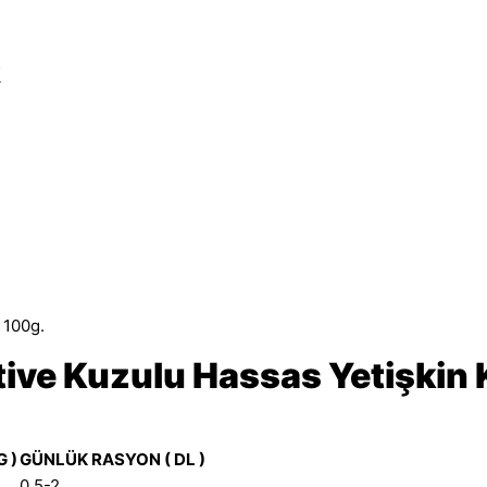
R
 100g.
tive Kuzulu Hassas Yetişki
 )
GÜNLÜK RASYON ( DL )
0,5-2