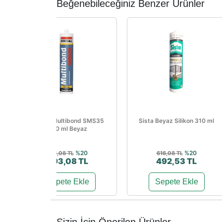
Beğenebileceğiniz Benzer Ürünler
Soudal Multibond SMS35
Sista Beyaz Silikon 310 ml
290 ml Beyaz
%20
%20
616,08 TL
616,08 TL
493,08 TL
492,53 TL
Sepete Ekle
Sepete Ekle