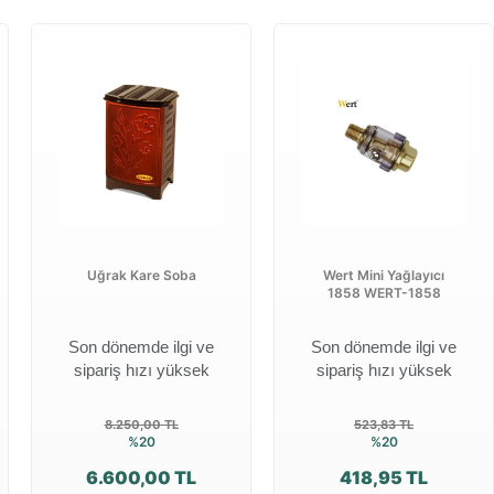
Uğrak Kare Soba
Wert Mini Yağlayıcı
1858 WERT-1858
Son dönemde ilgi ve
Son dönemde ilgi ve
sipariş hızı yüksek
sipariş hızı yüksek
8.250,00 TL
523,83 TL
%20
%20
6.600,00 TL
418,95 TL