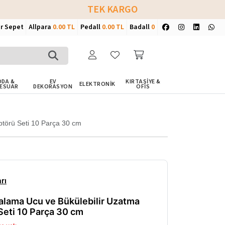
TEK KARGO
ir Sepet
Allpara
0.00 TL
Pedall
0.00 TL
Badall
0
DA &
EV
KIRTASİYE &
ELEKTRONİK
ESUAR
DEKORASYON
OFİS
ptörü Seti 10 Parça 30 cm
rı
alama Ucu ve Bükülebilir Uzatma
Seti 10 Parça 30 cm