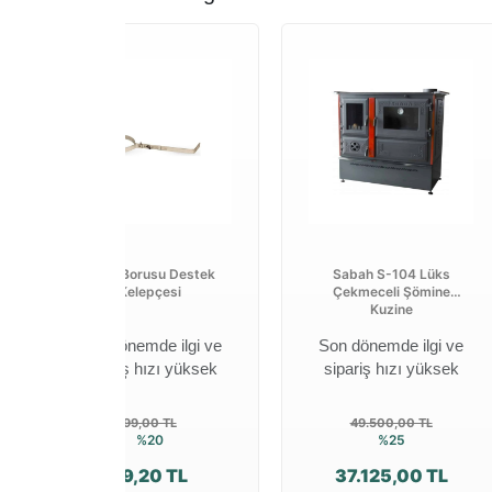
Soba Borusu Destek
Sabah S-104 Lüks
Kelepçesi
Çekmeceli Şömine
Kuzine
Son dönemde ilgi ve
Son dönemde ilgi ve
sipariş hızı yüksek
sipariş hızı yüksek
99,00 TL
49.500,00 TL
%20
%25
79,20 TL
37.125,00 TL