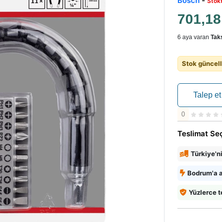
Bosch
-
Stok
701,1
6 aya varan
Taks
Stok güncell
Talep et
0
Teslimat Se
Türkiye'n
Bodrum'a a
Yüzlerce t