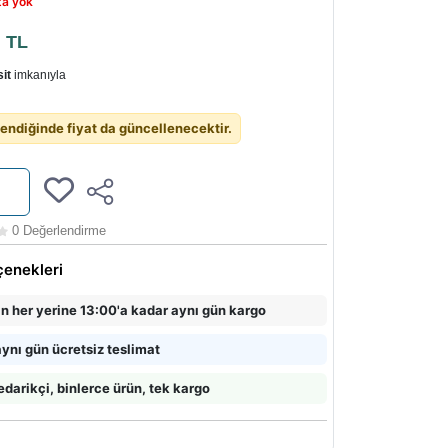
ta yok
8
TL
it
imkanıyla
endiğinde fiyat da güncellenecektir.
0 Değerlendirme
çenekleri
in her yerine 13:00'a kadar aynı gün kargo
ynı gün ücretsiz teslimat
edarikçi, binlerce ürün, tek kargo