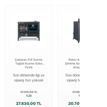
Çalışkan 214 Gurme
Rekor Asia Döküm
Tuğlalı Kuzine Soba
Şömine Soba Mat Siyah
Fırınlı
Ateş Tuğlalı
Son dönemde ilgi ve
Son dönemde ilgi ve
sipariş hızı yüksek
sipariş hızı yüksek
37.510,00 TL
27.900,00 TL
%26
%26
27.830,00 TL
20.700,00 TL