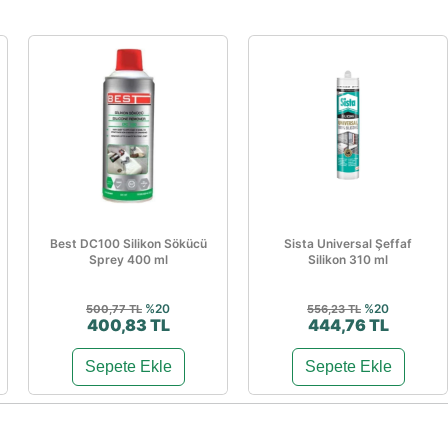
Best DC100 Silikon Sökücü
Sista Universal Şeffaf
Sprey 400 ml
Silikon 310 ml
%20
%20
500,77 TL
556,23 TL
400,83 TL
444,76 TL
Sepete Ekle
Sepete Ekle