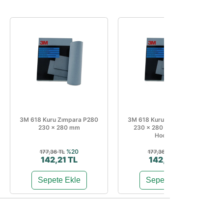
3M 618 Kuru Zımpara P280
3M 618 Kuru Zımpara P400
230 × 280 mm
230 × 280 mm Zımpara
Hookit ...
%20
%20
177,36 TL
177,36 TL
142,21 TL
142,21 TL
Sepete Ekle
Sepete Ekle