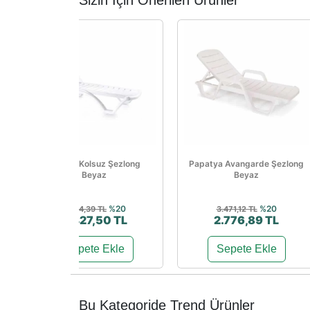
Sizin İçin Önerilen Ürünler
Sunset Kolsuz Şezlong
Papatya Avangarde Şezlong
Beyaz
Beyaz
%20
%20
5.534,39 TL
3.471,12 TL
4.427,50 TL
2.776,89 TL
Sepete Ekle
Sepete Ekle
Bu Kategoride Trend Ürünler