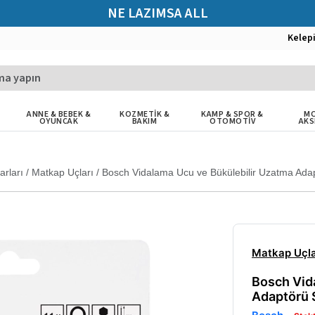
NE LAZIMSA ALL
Kelep
ANNE & BEBEK &
KOZMETİK &
KAMP & SPOR &
MO
OYUNCAK
BAKIM
OTOMOTİV
AKS
arları
/
Matkap Uçları
/
Bosch Vidalama Ucu ve Bükülebilir Uzatma Ada
Matkap Uçla
Bosch Vid
Adaptörü 