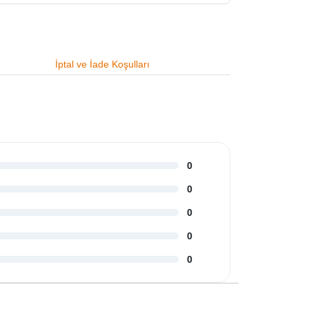
İptal ve İade Koşulları
0
0
0
0
0