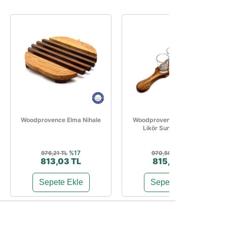
Woodprovence Elma Nihale
Woodprovence 6'lı Shot Ve
Likör Sunum Tablası
%17
%16
976,21 TL
970,50 TL
813,03 TL
815,89 TL
Sepete Ekle
Sepete Ekle