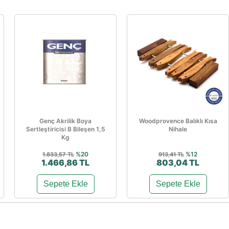
Genç Akrilik Boya
Woodprovence Balıklı Kısa
Sertleştiricisi B Bileşen 1,5
Nihale
Kg
%20
%12
1.833,57 TL
913,41 TL
1.466,86 TL
803,04 TL
Sepete Ekle
Sepete Ekle