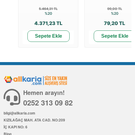
5.464,31 TL
99,00 TL
%20
%20
4.371,23 TL
79,20 TL
Sepete Ekle
Sepete Ekle
Hemen arayın!
0252 313 09 82
bilgi@allkaria.com
KIZILAĞAÇ MAH. ATA CAD. NO:209
İÇ KAPI NO: 6
Blog