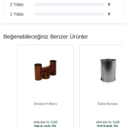
2 Yıldız
0
1 Yıldız
0
Beğenebileceğiniz Benzer Ürünler
Emaye H Boru
Soba Kovası
%20
%20
330,00 TL
297,00 TL
264,00 TL
237,60 TL