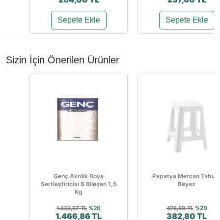
Sepete Ekle
Sepete Ekle
Sizin İçin Önerilen Ürünler
Genç Akrilik Boya
Papatya Mercan Tabur
Sertleştiricisi B Bileşen 1,5
Beyaz
Kg
%20
%20
1.833,57 TL
478,50 TL
1.466,86 TL
382,80 TL