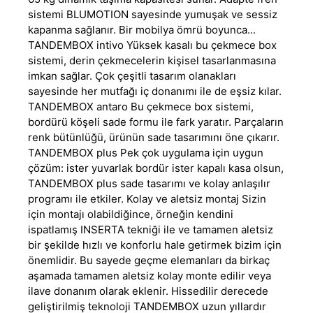
sistemi BLUMOTION sayesinde yumuşak ve sessiz
kapanma sağlanır. Bir mobilya ömrü boyunca...
TANDEMBOX intivo Yüksek kasalı bu çekmece box
sistemi, derin çekmecelerin kişisel tasarlanmasına
imkan sağlar. Çok çeşitli tasarım olanakları
sayesinde her mutfağı iç donanımı ile de eşsiz kılar.
TANDEMBOX antaro Bu çekmece box sistemi,
bordürü köşeli sade formu ile fark yaratır. Parçaların
renk bütünlüğü, ürünün sade tasarımını öne çıkarır.
TANDEMBOX plus Pek çok uygulama için uygun
çözüm: ister yuvarlak bordür ister kapalı kasa olsun,
TANDEMBOX plus sade tasarımı ve kolay anlaşılır
programı ile etkiler. Kolay ve aletsiz montaj Sizin
için montajı olabildiğince, örneğin kendini
ispatlamış INSERTA tekniği ile ve tamamen aletsiz
bir şekilde hızlı ve konforlu hale getirmek bizim için
önemlidir. Bu sayede geçme elemanları da birkaç
aşamada tamamen aletsiz kolay monte edilir veya
ilave donanım olarak eklenir. Hissedilir derecede
geliştirilmiş teknoloji TANDEMBOX uzun yıllardır