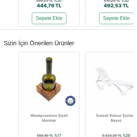
%20
%20
556,23 TL
616,08 TL
444,76 TL
492,53 TL
Sepete Ekle
Sepete Ekle
Sizin İçin Önerilen Ürünler
Woodprovence Şişeli
Sunset Kolsuz Şezlong
Mumluk
Beyaz
%17
%20
588,49 TL
5.534,39 TL