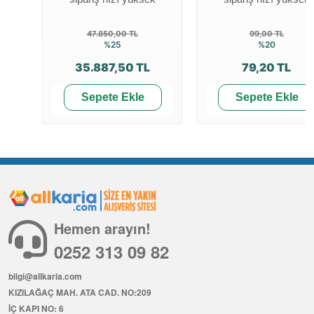
47.850,00 TL
99,00 TL
%25
%20
35.887,50 TL
79,20 TL
Sepete Ekle
Sepete Ekle
Hemen arayın!
0252 313 09 82
bilgi@allkaria.com
KIZILAĞAÇ MAH. ATA CAD. NO:209
İÇ KAPI NO: 6