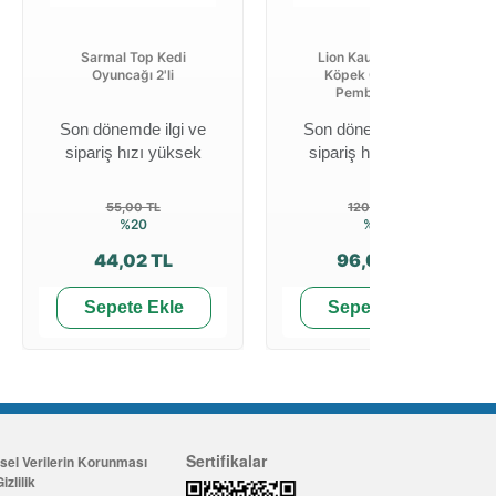
Sarmal Top Kedi
Lion Kauçuk Halka
Oyuncağı 2'li
Köpek Oyuncağı
Pembe 7 Cm
Son dönemde ilgi ve
Son dönemde ilgi ve
sipariş hızı yüksek
sipariş hızı yüksek
55,00 TL
120,01 TL
%20
%20
44,02 TL
96,00 TL
Sepete Ekle
Sepete Ekle
Sertifikalar
isel Verilerin Korunması
izlilik