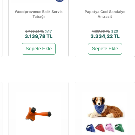
Woodprovence Balık Servis
Papatya Cool Sandalye
Tabağı
Antrasit
%17
%20
3.768,21 TL
4.167,79 TL
3.139,78 TL
3.334,22 TL
Sepete Ekle
Sepete Ekle