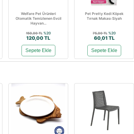
Welfare Pet Ürünleri
Pet Pretty Kedi Köpek
Otomatik Temizlenen Evcil
Tırnak Makası Siyah
Hayvan...
%20
%20
150,00 TL
75,00 TL
120,00 TL
60,01 TL
Sepete Ekle
Sepete Ekle