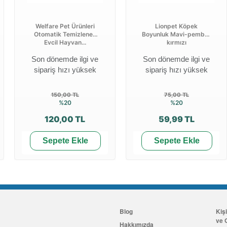
Welfare Pet Ürünleri
Lionpet Köpek
Otomatik Temizlenen
Boyunluk Mavi-pembe-
Evcil Hayvan...
kırmızı
Son dönemde ilgi ve
Son dönemde ilgi ve
sipariş hızı yüksek
sipariş hızı yüksek
150,00 TL
75,00 TL
%20
%20
120,00 TL
59,99 TL
Sepete Ekle
Sepete Ekle
Blog
Kiş
ve G
Hakkımızda