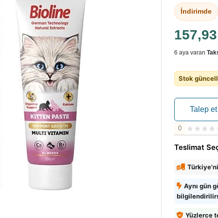
İndirimde
157,9
6 aya varan
Taks
Stok güncell
Talep et
0
Teslimat Se
Türkiye'n
Aynı gün g
bilgilendirilir
Yüzlerce t