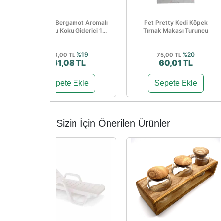
Isis Royal Bergamot Aromalı
Pet Pretty Kedi Köpek
Kedi Kumu Koku Giderici 1...
Tırnak Makası Turuncu
%19
%20
200,00 TL
75,00 TL
161,08 TL
60,01 TL
Sepete Ekle
Sepete Ekle
Sizin İçin Önerilen Ürünler