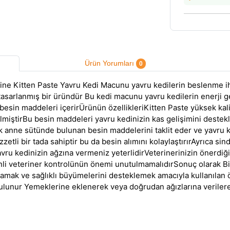
Ürün Yorumları
0
ne Kitten Paste Yavru Kedi Macunu yavru kedilerin beslenme ihti
asarlanmış bir üründür Bu kedi macunu yavru kedilerin enerji ge
esin maddeleri içerirÜrünün özellikleriKitten Paste yüksek kali
rilmiştirBu besin maddeleri yavru kedinizin kas gelişimini destekl
rak anne sütünde bulunan besin maddelerini taklit eder ve yavru k
etli bir tada sahiptir bu da besin alımını kolaylaştırırAyrıca sindi
avru kedinizin ağzına vermeniz yeterlidirVeterinerinizin önerdi
üzenli veteriner kontrolünün önemi unutulmamalıdırSonuç olarak 
lamak ve sağlıklı büyümelerini desteklemek amacıyla kullanılan ö
bulunur Yemeklerine eklenerek veya doğrudan ağızlarına verilerek