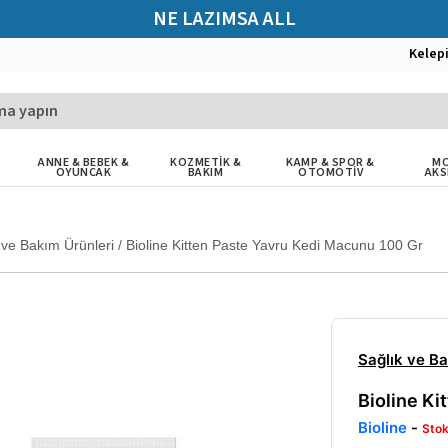
NE LAZIMSA ALL
Kelep
ANNE & BEBEK &
KOZMETİK &
KAMP & SPOR &
MO
OYUNCAK
BAKIM
OTOMOTİV
AKS
 ve Bakım Ürünleri
/
Bioline Kitten Paste Yavru Kedi Macunu 100 Gr
Sağlık ve Ba
Bioline Ki
Bioline
-
Stok