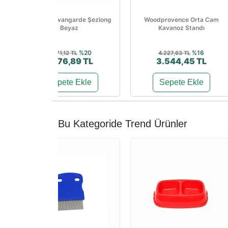
Papatya Avangarde Şezlong
Woodprovence Orta Cam
Beyaz
Kavanoz Standı
%20
%16
3.471,12 TL
4.227,63 TL
2.776,89 TL
3.544,45 TL
Sepete Ekle
Sepete Ekle
Bu Kategoride Trend Ürünler