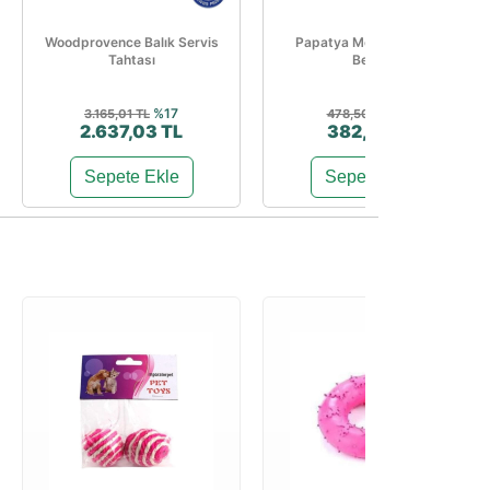
Woodprovence Balık Servis
Papatya Mercan Tabure
Tahtası
Beyaz
%17
%20
3.165,01 TL
478,50 TL
2.637,03 TL
382,80 TL
Sepete Ekle
Sepete Ekle