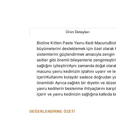
Ürün Detayları
Bioline Kitten Paste Yavru Kedi MacunuBioli
büyümelerini desteklemek için özel olarak t
sistemlerini güçlendirmek amacıyla zengin b
asitler gibi önemli bileşenlerle zenginleşti
sağlığını iyileştirirAynı zamanda doğal ola
macunu yavru kedinizin iştahını uyarır ve lezz
içerirKullanımı kolaydır sadece doğrudan y
önemlidir Ayrıca sağlıklı bir diyetin ve d
yavru kedilerin beslenme ihtiyaçlarını karşı
içerir ve yavru kedinizin sağlığına katkıda 
DEĞERLENDIRME ÖZETI