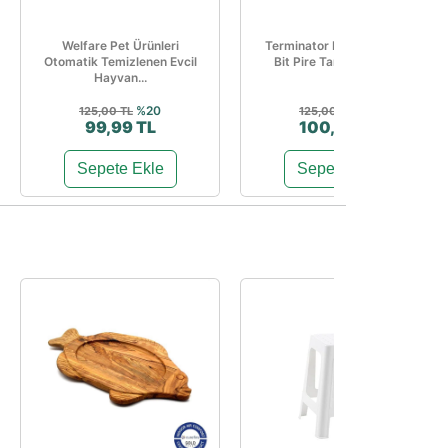
Welfare Pet Ürünleri
Terminator Kedi Ve Köpek
Otomatik Temizlenen Evcil
Bit Pire Tarağı Turkuaz
Hayvan...
%20
%20
125,00 TL
125,00 TL
99,99 TL
100,00 TL
Sepete Ekle
Sepete Ekle