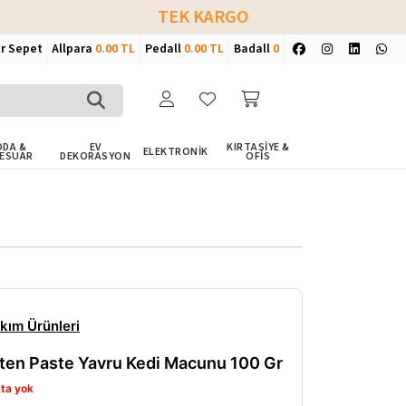
TEK KARGO
ir Sepet
Allpara
0.00 TL
Pedall
0.00 TL
Badall
0
DA &
EV
KIRTASİYE &
ELEKTRONİK
ESUAR
DEKORASYON
OFİS
kım Ürünleri
tten Paste Yavru Kedi Macunu 100 Gr
ta yok