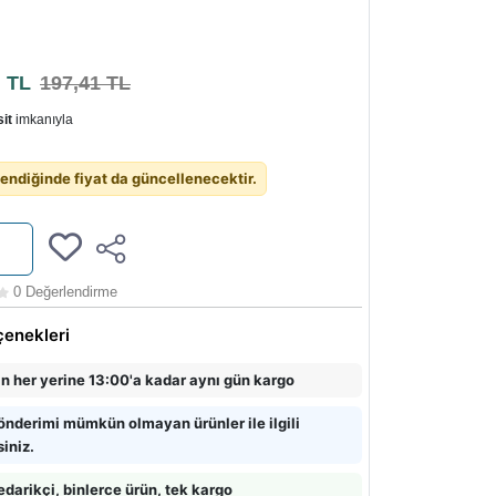
3
TL
197,41 TL
it
imkanıyla
endiğinde fiyat da güncellenecektir.
0 Değerlendirme
çenekleri
in her yerine 13:00'a kadar aynı gün kargo
önderimi mümkün olmayan ürünler ile ilgili
siniz.
edarikçi, binlerce ürün, tek kargo