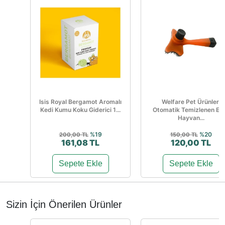
Isis Royal Bergamot Aromalı
Welfare Pet Ürünleri
Kedi Kumu Koku Giderici 1...
Otomatik Temizlenen Evc
Hayvan...
%19
%20
200,00 TL
150,00 TL
161,08 TL
120,00 TL
Sepete Ekle
Sepete Ekle
Sizin İçin Önerilen Ürünler