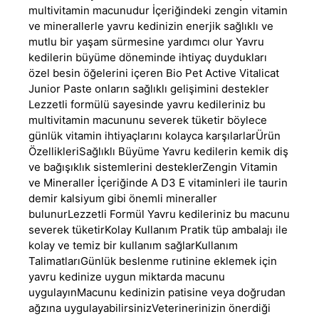
multivitamin macunudur İçeriğindeki zengin vitamin
ve minerallerle yavru kedinizin enerjik sağlıklı ve
mutlu bir yaşam sürmesine yardımcı olur Yavru
kedilerin büyüme döneminde ihtiyaç duydukları
özel besin öğelerini içeren Bio Pet Active Vitalicat
Junior Paste onların sağlıklı gelişimini destekler
Lezzetli formülü sayesinde yavru kedileriniz bu
multivitamin macununu severek tüketir böylece
günlük vitamin ihtiyaçlarını kolayca karşılarlarÜrün
ÖzellikleriSağlıklı Büyüme Yavru kedilerin kemik diş
ve bağışıklık sistemlerini desteklerZengin Vitamin
ve Mineraller İçeriğinde A D3 E vitaminleri ile taurin
demir kalsiyum gibi önemli mineraller
bulunurLezzetli Formül Yavru kedileriniz bu macunu
severek tüketirKolay Kullanım Pratik tüp ambalajı ile
kolay ve temiz bir kullanım sağlarKullanım
TalimatlarıGünlük beslenme rutinine eklemek için
yavru kedinize uygun miktarda macunu
uygulayınMacunu kedinizin patisine veya doğrudan
ağzına uygulayabilirsinizVeterinerinizin önerdiği