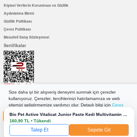
Kişisel Verilerin Korunması ve Gizlilik
Aydınlatma Metni
Gizlilik Politikası
Çerez Politikası
Mesafeli Satış Sözleşmesi
Sertifikalar
Size daha iyi bir alışveriş deneyimi sunmak için çerezler
kullanıyoruz. Çerezler, tercihlerinizi hatırlamamıza ve web
Hemen Üye Olun ...ve 100 ₺ değerinde indirim kuponu kazanın
sitemizi geliştirmemize yardımcı olur. Detaylı bilgi için
Çerez
Üye Ol
Politikamıza
göz atabilirsiniz.
Bio Pet Active Vitalicat Junior Paste Kedi Multivitamin Macunu 100 Ml
160,90 TL • Tükendi
Tüm Çerezleri Kabul Et
2026 Allkaria Elektronik Tic. A.Ş. Her Hakkı Saklıdır.
Talep Et
Sepete Git
Çerezleri Reddet