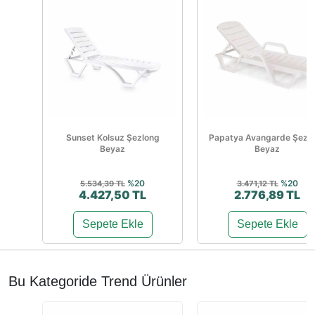
Sunset Kolsuz Şezlong
Papatya Avangarde Şezl
Beyaz
Beyaz
%20
%20
5.534,39 TL
3.471,12 TL
4.427,50 TL
2.776,89 TL
Sepete Ekle
Sepete Ekle
Bu Kategoride Trend Ürünler