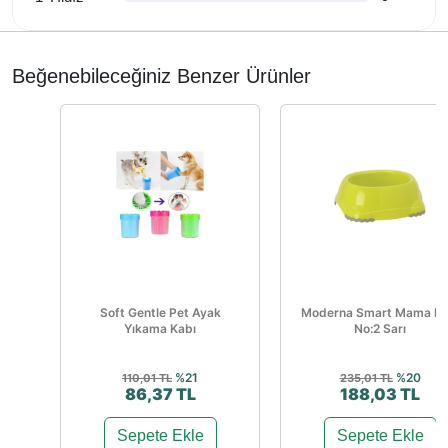
Beğenebileceğiniz Benzer Ürünler
Soft Gentle Pet Ayak
Moderna Smart Mama Ka
Yıkama Kabı
No:2 Sarı
%21
%20
110,01 TL
235,01 TL
86,37 TL
188,03 TL
Sepete Ekle
Sepete Ekle