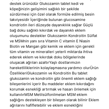
destek ürünüdür Glukozamin tablet kedi ve
köpeğinizin gelişimini sağlıklı bir şekilde
sürdürmesi için özel olarak formüle edilmiş besin
takviyesidir İçeriğinde bulunan glucosamine
kondriotin ileri düzeyde dayanıklılık sağlar Güçlü
bağ doku sağlıklı kıkırdak ve dayanıklı eklem
oluşumunu destekler Glukozamin Kondroitin Sülfat
ve MSMnin yanı sıra Vitamin C vitamin E Niasin
Biotin ve Mangan gibi kemik ve eklem için gerekli
tüm vitamin ve mineralleri yeterli miktarda ihtiva
ederek eklem ve kıkırdak doku bölgelerinde
oluşacak ağrıları azaltırYaşlı dostlarımızın
hareketliliklerinin kolaylaşmasına yardımcı olurÜrün
ÖzellikleriGlukozamin ve Kondroitin Bu tablet
glukozamin ve kondroitin gibi önemli eklem sağlığı
bileşenlerini içerir Bu maddeler eklem kıkırdağını
korumak esnekliği artırmak ve hasarı önlemek için
kullanılırMSM Metilsülfonilmetan MSM eklem
sağlığını destekleyen bir bileşen olarak bilinir Eklem
ağrılarını hafifletebilir ve eklem esnekliğini