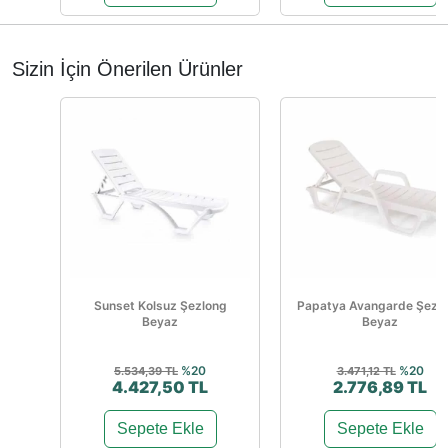
Sizin İçin Önerilen Ürünler
Sunset Kolsuz Şezlong
Papatya Avangarde Şezl
Beyaz
Beyaz
%20
%20
5.534,39 TL
3.471,12 TL
4.427,50 TL
2.776,89 TL
Sepete Ekle
Sepete Ekle