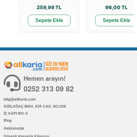
259,99 TL
96,00 TL
Sepete Ekle
Sepete Ekle
Hemen arayın!
0252 313 09 82
bilgi@allkaria.com
KIZILAĞAÇ MAH. ATA CAD. NO:209
İÇ KAPI NO: 6
Blog
Hakkımızda
Güvenli Alışveriş Kılavuzu