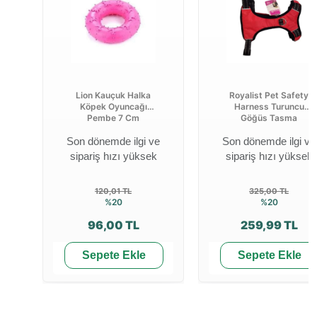
Lion Kauçuk Halka
Royalist Pet Safety
Köpek Oyuncağı
Harness Turuncu
Pembe 7 Cm
Göğüs Tasma
Son dönemde ilgi ve
Son dönemde ilgi ve
sipariş hızı yüksek
sipariş hızı yüksek
120,01 TL
325,00 TL
%20
%20
96,00 TL
259,99 TL
Sepete Ekle
Sepete Ekle