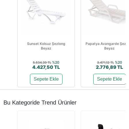
Sunset Kolsuz Şezlong
Papatya Avangarde Şezl
Beyaz
Beyaz
%20
%20
5.534,39 TL
3.471,12 TL
4.427,50 TL
2.776,89 TL
Sepete Ekle
Sepete Ekle
Bu Kategoride Trend Ürünler