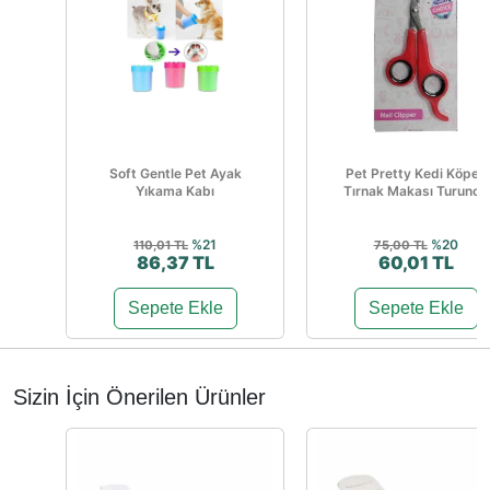
Soft Gentle Pet Ayak
Pet Pretty Kedi Köpek
Yıkama Kabı
Tırnak Makası Turuncu
%21
%20
110,01 TL
75,00 TL
86,37 TL
60,01 TL
Sepete Ekle
Sepete Ekle
Sizin İçin Önerilen Ürünler