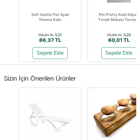
Soft Gentle Pet Ayak
Pet Pretty Kedi Köpek
Yıkama Kabı
Tırnak Makası Turuncu
%21
%20
110,01 TL
75,00 TL
86,37 TL
60,01 TL
Sepete Ekle
Sepete Ekle
Sizin İçin Önerilen Ürünler