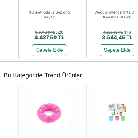
Sunset Kolsuz Şezlong
Woodprovence Orta Ca
Beyaz
Kavanoz Standı
%20
%16
5.534,39 TL
4.227,63 TL
4.427,50 TL
3.544,45 TL
Sepete Ekle
Sepete Ekle
Bu Kategoride Trend Ürünler