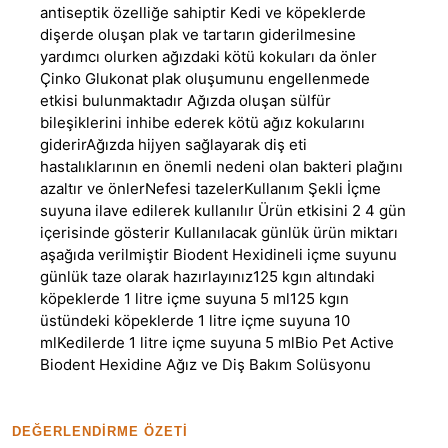
antiseptik özelliğe sahiptir Kedi ve köpeklerde
dişerde oluşan plak ve tartarın giderilmesine
yardımcı olurken ağızdaki kötü kokuları da önler
Çinko Glukonat plak oluşumunu engellenmede
etkisi bulunmaktadır Ağızda oluşan sülfür
bileşiklerini inhibe ederek kötü ağız kokularını
giderirAğızda hijyen sağlayarak diş eti
hastalıklarının en önemli nedeni olan bakteri plağını
azaltır ve önlerNefesi tazelerKullanım Şekli İçme
suyuna ilave edilerek kullanılır Ürün etkisini 2 4 gün
içerisinde gösterir Kullanılacak günlük ürün miktarı
aşağıda verilmiştir Biodent Hexidineli içme suyunu
günlük taze olarak hazırlayınız125 kgın altındaki
köpeklerde 1 litre içme suyuna 5 ml125 kgın
üstündeki köpeklerde 1 litre içme suyuna 10
mlKedilerde 1 litre içme suyuna 5 mlBio Pet Active
Biodent Hexidine Ağız ve Diş Bakım Solüsyonu
DEĞERLENDIRME ÖZETI