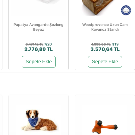
Papatya Avangarde Şezlong
Woodprovence Uzun Cam
Beyaz
Kavanoz Standı
%20
%19
3.471,12 TL
4.399,03 TL
2.776,89 TL
3.570,64 TL
Sepete Ekle
Sepete Ekle