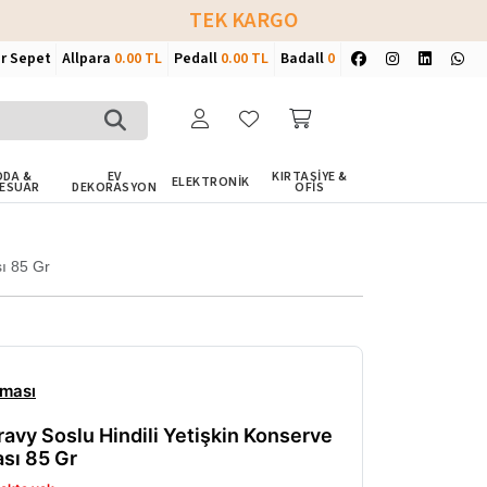
TEK KARGO
ir Sepet
Allpara
0.00 TL
Pedall
0.00 TL
Badall
0
DA &
EV
KIRTASİYE &
ELEKTRONİK
ESUAR
DEKORASYON
OFİS
ı 85 Gr
aması
avy Soslu Hindili Yetişkin Konserve
sı 85 Gr