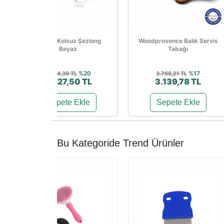
Sunset Kolsuz Şezlong
Woodprovence Balık Servis
Beyaz
Tabağı
%20
%17
5.534,39 TL
3.768,21 TL
4.427,50 TL
3.139,78 TL
Sepete Ekle
Sepete Ekle
Bu Kategoride Trend Ürünler