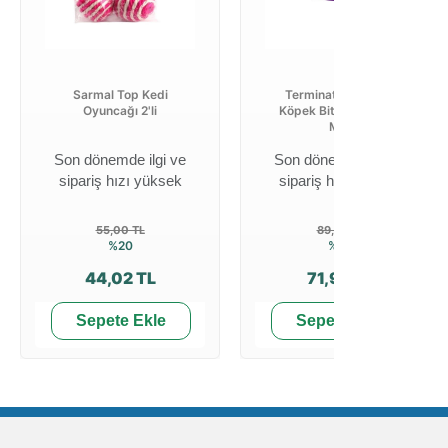
Sarmal Top Kedi
Terminator Kedi Ve
Oyuncağı 2'li
Köpek Bit Pire Tarağı
Mor
Son dönemde ilgi ve
Son dönemde ilgi ve
sipariş hızı yüksek
sipariş hızı yüksek
55,00 TL
89,99 TL
%20
%20
44,02 TL
71,99 TL
Sepete Ekle
Sepete Ekle