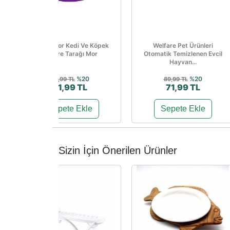
Terminator Kedi Ve Köpek
Welfare Pet Ürünleri
Bit Pire Tarağı Mor
Otomatik Temizlenen Evcil
Hayvan...
%20
%20
89,99 TL
89,99 TL
71,99 TL
71,99 TL
Sepete Ekle
Sepete Ekle
Sizin İçin Önerilen Ürünler