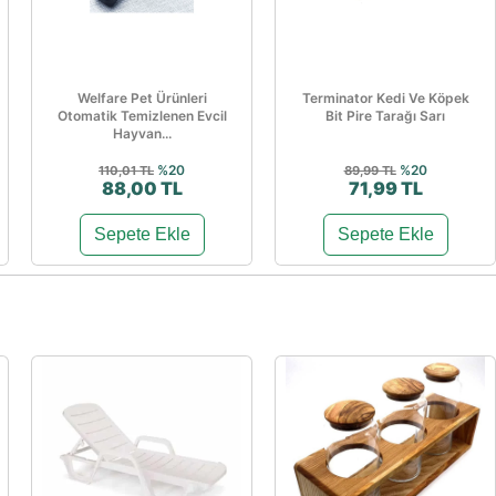
Welfare Pet Ürünleri
Terminator Kedi Ve Köpek
Otomatik Temizlenen Evcil
Bit Pire Tarağı Sarı
Hayvan...
%20
%20
110,01 TL
89,99 TL
88,00 TL
71,99 TL
Sepete Ekle
Sepete Ekle