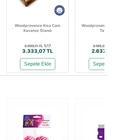
Woodprovence Kısa Cam
Woodprovence Balık Servis
Kavanoz Standı
Tahtası
%17
%17
3.999,11 TL
3.165,01 TL
3.333,07 TL
2.637,03 TL
Sepete Ekle
Sepete Ekle