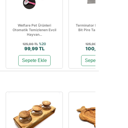
Welfare Pet Ürünleri
Terminator Kedi Ve Köpek
Otomatik Temizlenen Evcil
Bit Pire Tarağı Turkuaz
Hayvan...
%20
%20
125,00 TL
125,00 TL
99,99 TL
100,00 TL
Sepete Ekle
Sepete Ekle