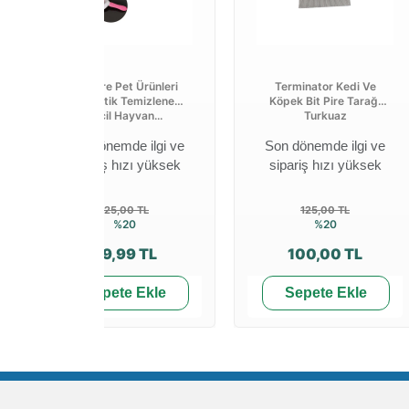
Welfare Pet Ürünleri
Terminator Kedi Ve
Otomatik Temizlenen
Köpek Bit Pire Tarağı
Evcil Hayvan...
Turkuaz
Son dönemde ilgi ve
Son dönemde ilgi ve
sipariş hızı yüksek
sipariş hızı yüksek
125,00 TL
125,00 TL
%20
%20
99,99 TL
100,00 TL
Sepete Ekle
Sepete Ekle