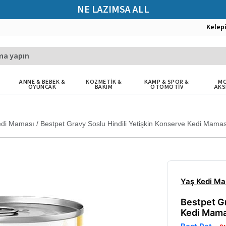
NE LAZIMSA ALL
Kelep
ANNE & BEBEK &
KOZMETİK &
KAMP & SPOR &
MO
OYUNCAK
BAKIM
OTOMOTİV
AKS
edi Maması
/
Bestpet Gravy Soslu Hindili Yetişkin Konserve Kedi Mamas
Yaş Kedi M
Bestpet Gr
Kedi Mama