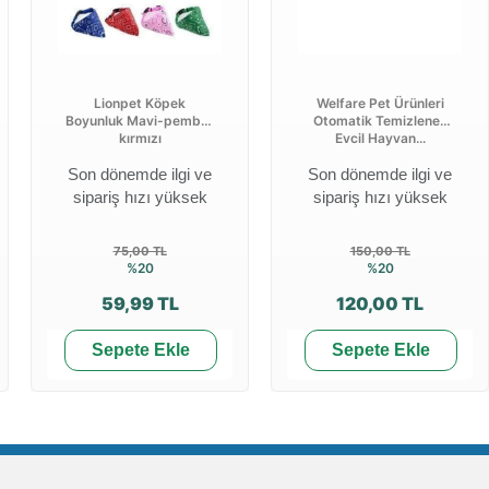
Lionpet Köpek
Welfare Pet Ürünleri
Boyunluk Mavi-pembe-
Otomatik Temizlenen
kırmızı
Evcil Hayvan...
Son dönemde ilgi ve
Son dönemde ilgi ve
sipariş hızı yüksek
sipariş hızı yüksek
75,00 TL
150,00 TL
%20
%20
59,99 TL
120,00 TL
Sepete Ekle
Sepete Ekle