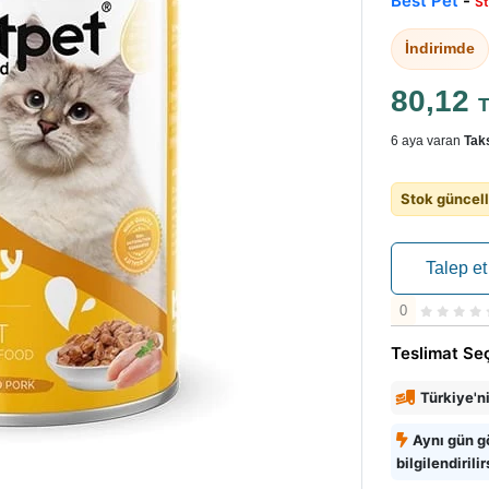
Best Pet
-
St
İndirimde
80,12
6 aya varan
Taks
Stok güncell
Talep et
0
Teslimat Se
Türkiye'n
Aynı gün g
bilgilendirilir