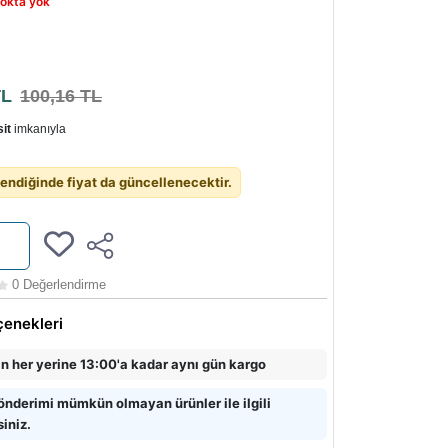
okta yok
TL
100,16 TL
it
imkanıyla
endiğinde fiyat da güncellenecektir.
0 Değerlendirme
çenekleri
in her yerine 13:00'a kadar aynı gün kargo
önderimi mümkün olmayan ürünler ile ilgili
siniz.