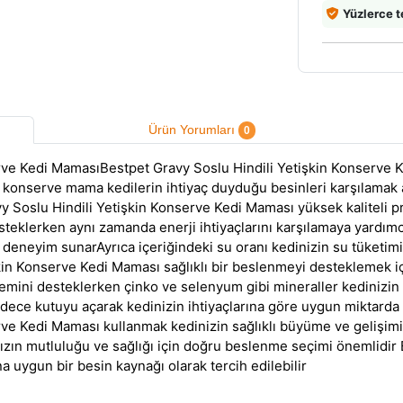
Yüzlerce t
Ürün Yorumları
0
rve Kedi MamasıBestpet Gravy Soslu Hindili Yetişkin Konserve Ke
 konserve mama kedilerin ihtiyaç duyduğu besinleri karşılamak am
 Soslu Hindili Yetişkin Konserve Kedi Maması yüksek kaliteli pro
desteklerken aynı zamanda enerji ihtiyaçlarını karşılamaya yardım
bir deneyim sunarAyrıca içeriğindeki su oranı kedinizin su tüketim
kin Konserve Kedi Maması sağlıklı bir beslenmeyi desteklemek iç
istemini desteklerken çinko ve selenyum gibi mineraller kedinizi
dece kutuyu açarak kedinizin ihtiyaçlarına göre uygun miktarda 
rve Kedi Maması kullanmak kedinizin sağlıklı büyüme ve gelişim
zın mutluluğu ve sağlığı için doğru beslenme seçimi önemlidir B
a uygun bir besin kaynağı olarak tercih edilebilir