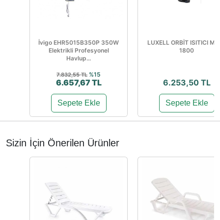
İvigo EHR5015B350P 350W
LUXELL ORBİT ISITICI MH
Elektrikli Profesyonel
1800
Havlup...
%15
7.832,55 TL
6.657,67 TL
6.253,50 TL
Sepete Ekle
Sepete Ekle
Sizin İçin Önerilen Ürünler