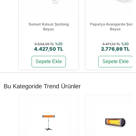
Sunset Kolsuz Şezlong
Papatya Avangarde Şezl
Beyaz
Beyaz
%20
%20
5.534,39 TL
3.471,12 TL
4.427,50 TL
2.776,89 TL
Sepete Ekle
Sepete Ekle
Bu Kategoride Trend Ürünler