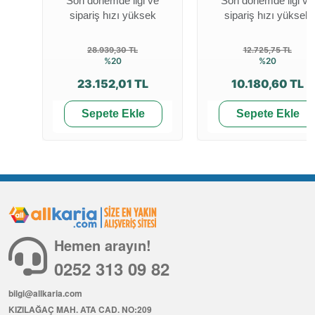
Son dönemde ilgi ve
Son dönemde ilgi ve
sipariş hızı yüksek
sipariş hızı yüksek
28.939,30 TL
12.725,75 TL
%20
%20
23.152,01 TL
10.180,60 TL
Sepete Ekle
Sepete Ekle
Hemen arayın!
0252 313 09 82
bilgi@allkaria.com
KIZILAĞAÇ MAH. ATA CAD. NO:209