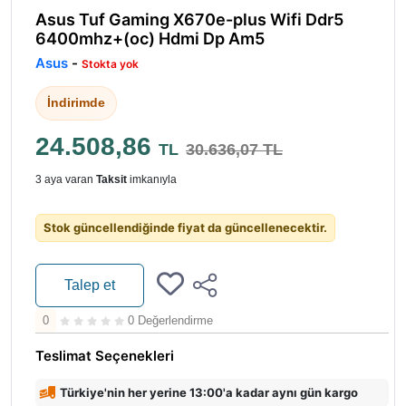
Asus Tuf Gaming X670e-plus Wifi Ddr5
6400mhz+(oc) Hdmi Dp Am5
Asus
-
Stokta yok
İndirimde
24.508,86
TL
30.636,07 TL
3 aya varan
Taksit
imkanıyla
Stok güncellendiğinde fiyat da güncellenecektir.
Talep et
0
0 Değerlendirme
Teslimat Seçenekleri
Türkiye'nin her yerine 13:00'a kadar aynı gün kargo