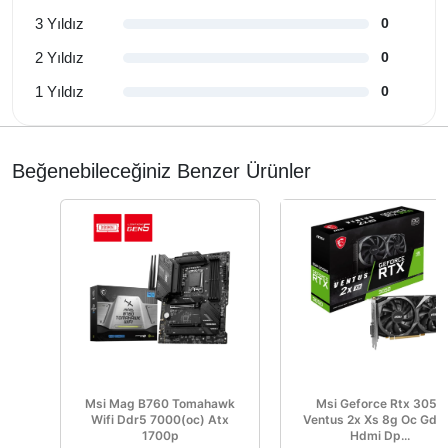
3 Yıldız
0
2 Yıldız
0
1 Yıldız
0
Beğenebileceğiniz Benzer Ürünler
Msi Mag B760 Tomahawk
Msi Geforce Rtx 3050
Wifi Ddr5 7000(oc) Atx
Ventus 2x Xs 8g Oc Gdd
1700p
Hdmi Dp...