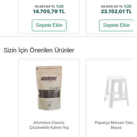
%20
%20
18.381,64 TL
28.939,30 TL
14.705,79 TL
23.152,01 TL
Sepete Ekle
Sepete Ekle
Sizin İçin Önerilen Ürünler
Altıntelve Classic
Papatya Mercan Tabur
Çözünebilir Kahve 1kg
Beyaz