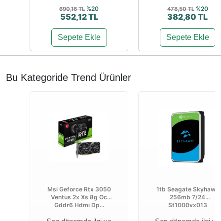
%20
%20
690,16 TL
478,50 TL
552,12 TL
382,80 TL
Sepete Ekle
Sepete Ekle
Bu Kategoride Trend Ürünler
Msi Geforce Rtx 3050
1tb Seagate Skyhawk
Ventus 2x Xs 8g Oc
256mb 7/24
Gddr6 Hdmi Dp...
St1000vx013