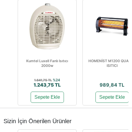
Kumtel Luxell Fanlı Isıtıcı
HOMENİST M1200 QUAR
2000w
ISITICI
%24
1.641,75 TL
1.243,75 TL
989,84 TL
Sepete Ekle
Sepete Ekle
Sizin İçin Önerilen Ürünler