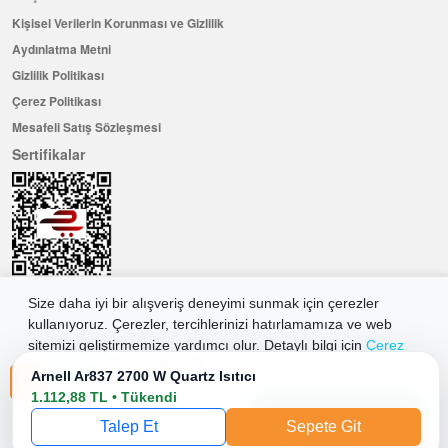
Kişisel Verilerin Korunması ve Gizlilik
Aydınlatma Metni
Gizlilik Politikası
Çerez Politikası
Mesafeli Satış Sözleşmesi
Sertifikalar
Size daha iyi bir alışveriş deneyimi sunmak için çerezler
kullanıyoruz. Çerezler, tercihlerinizi hatırlamamıza ve web
Hemen Üye Olun ...ve 100 ₺ değerinde indirim kuponu kazanın
sitemizi geliştirmemize yardımcı olur. Detaylı bilgi için
Çerez
Üye Ol
Politikamıza
göz atabilirsiniz.
Arnell Ar837 2700 W Quartz Isıtıcı
1.112,88 TL • Tükendi
Tüm Çerezleri Kabul Et
2026 Allkaria Elektronik Tic. A.Ş. Her Hakkı Saklıdır.
Talep Et
Sepete Git
Çerezleri Reddet