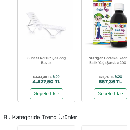
Sunset Kolsuz Şezlong
Nutrigen Portakal Aroma
Beyaz
Balık Yağı Şurubu 200 M
%20
%20
5.534,39 TL
821,70 TL
4.427,50 TL
657,36 TL
Sepete Ekle
Sepete Ekle
Bu Kategoride Trend Ürünler