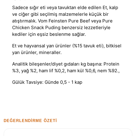
Sadece sığır eti veya tavuktan elde edilen Et, kalp
ve ciğer gibi seçilmiş malzemelerle küçük bir
atıştırmalık. Vom Feinsten Pure Beef veya Pure
Chicken Snack Puding benzersiz lezzetleriyle
kediler için eşsiz beslenme sağlar.
Et ve hayvansal yan ürünler (%15 tavuk eti), bitkisel
yan ürünler, mineraller.
Analitik bileşenler/diyet gıdaları kg başına: Protein
%3, yağ %2, ham lif %0,2, ham kül %0,6, nem %92.,
Gülük Tavsiye: Günde 0,5 - 1 kap
DEĞERLENDIRME ÖZETI