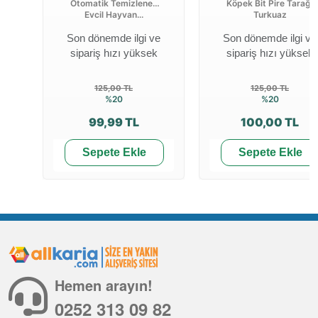
Otomatik Temizlenen
Köpek Bit Pire Tarağı
Evcil Hayvan...
Turkuaz
Son dönemde ilgi ve
Son dönemde ilgi ve
sipariş hızı yüksek
sipariş hızı yüksek
125,00 TL
125,00 TL
%20
%20
99,99 TL
100,00 TL
Sepete Ekle
Sepete Ekle
Hemen arayın!
0252 313 09 82