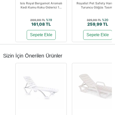
Isis Royal Bergamot Aromalı
Royalist Pet Safety Harn
Kedi Kumu Koku Giderici 1...
Turuncu Göğüs Tasma
%19
%20
200,00 TL
325,00 TL
161,08 TL
259,99 TL
Sepete Ekle
Sepete Ekle
Sizin İçin Önerilen Ürünler