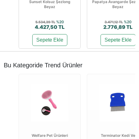
Sunset Kolsuz Şezlong
Papatya Avangarde Şezl
Beyaz
Beyaz
%20
%20
5.534,39 TL
3.471,12 TL
4.427,50 TL
2.776,89 TL
Sepete Ekle
Sepete Ekle
Bu Kategoride Trend Ürünler
Welfare Pet Ürünleri
Terminator Kedi Ve