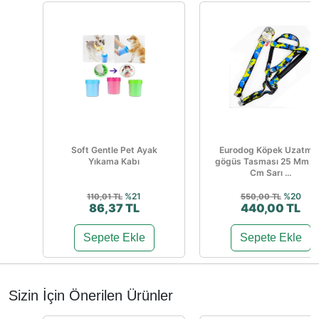
Soft Gentle Pet Ayak
Eurodog Köpek Uzatma
Yıkama Kabı
gögüs Tasması 25 Mm 1
Cm Sarı ...
%21
%20
110,01 TL
550,00 TL
86,37 TL
440,00 TL
Sepete Ekle
Sepete Ekle
Sizin İçin Önerilen Ürünler