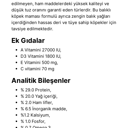
edilmeyen, ham maddelerdeki yüksek kaliteyi ve
düşük tuz oranını garanti eden türlerdir. Bu
balıklı
köpek maması
formulü ayrıca zengin balık yağları
içerdiğinden hassas deri ve tüye sahip köpekler için
tavsiye edilmektedir.
Ek Gıdalar
A Vitamini 27000 IU,
D3 Vitamini 1800 IU,
E Vitamini 500 mg,
C vitamini 70 mg
Analitik Bileşenler
% 29.0 Protein,
% 20.0 Yağ içeriği,
% 2.0 Ham lifler,
% 6.5 İnorganik madde,
%1.2 Kalsiyum,
% 1.0 Fosfor,
% 0,7 Omega 3,