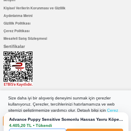
Kişisel Verilerin Korunması ve Gizlilik
Aydınlatma Metni
Gizlilik Politikası
Çerez Politikası
Mesafeli Satış Sözleşmesi
Sertifikalar
Hemen Üye Olun ...ve 100 ₺ değerinde indirim kuponu kazanın
Size daha iyi bir alışveriş deneyimi sunmak için çerezler
Üye Ol
kullanıyoruz. Çerezler, tercihlerinizi hatırlamamıza ve web
sitemizi geliştirmemize yardımcı olur. Detaylı bilgi için
Çerez
Politikamıza
göz atabilirsiniz.
Advance Puppy Sensitive Somonlu Hassas Yavru Köpek Maması 12 Kg
2026 Allkaria Elektronik Tic. A.Ş. Her Hakkı Saklıdır.
4.405,20 TL • Tükendi
Tüm Çerezleri Kabul Et