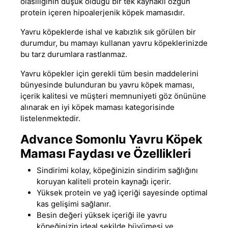
olasılığının düşük olduğu bir tek kaynaklı özgün
protein içeren
hipoalerjenik köpek maması
dır.
Yavru köpeklerde ishal ve kabızlık sık görülen bir
durumdur, bu mamayı kullanan yavru köpeklerinizde
bu tarz durumlara rastlanmaz.
Yavru köpekler için gerekli tüm besin maddelerini
bünyesinde bulunduran bu
yavru köpek maması
,
içerik kalitesi ve müşteri memnuniyeti göz önününe
alınarak
en iyi köpek maması
kategorisinde
listelenmektedir.
Advance Somonlu Yavru Köpek
Maması Faydası ve Özellikleri
Sindirimi kolay, köpeğinizin sindirim sağlığını
koruyan kaliteli protein kaynağı içerir.
Yüksek protein ve yağ içeriği sayesinde optimal
kas gelişimi sağlanır.
Besin değeri yüksek içeriği ile yavru
köpeğinizin ideal şekilde büyümesi ve