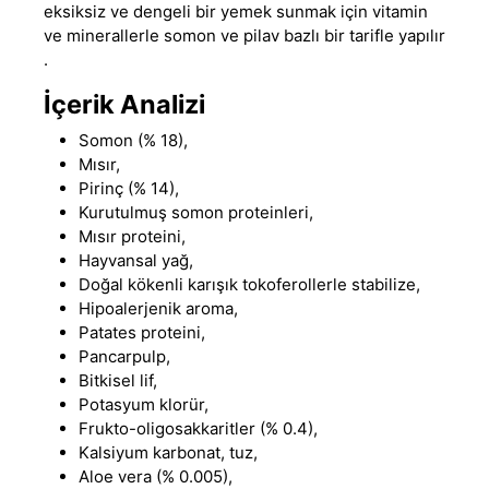
eksiksiz ve dengeli bir yemek sunmak için vitamin
ve minerallerle somon ve pilav bazlı bir tarifle yapılır
.
İçerik Analizi
Somon (% 18),
Mısır,
Pirinç (% 14),
Kurutulmuş somon proteinleri,
Mısır proteini,
Hayvansal yağ,
Doğal kökenli karışık tokoferollerle stabilize,
Hipoalerjenik aroma,
Patates proteini,
Pancarpulp,
Bitkisel lif,
Potasyum klorür,
Frukto-oligosakkaritler (% 0.4),
Kalsiyum karbonat, tuz,
Aloe vera (% 0.005),