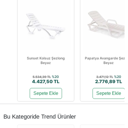
Sunset Kolsuz Şezlong
Papatya Avangarde Şezl
Beyaz
Beyaz
%20
%20
5.534,39 TL
3.471,12 TL
4.427,50 TL
2.776,89 TL
Sepete Ekle
Sepete Ekle
Bu Kategoride Trend Ürünler