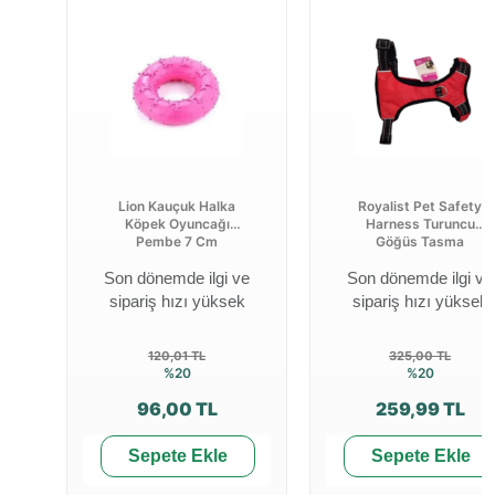
Lion Kauçuk Halka
Royalist Pet Safety
Köpek Oyuncağı
Harness Turuncu
Pembe 7 Cm
Göğüs Tasma
Son dönemde ilgi ve
Son dönemde ilgi ve
sipariş hızı yüksek
sipariş hızı yüksek
120,01 TL
325,00 TL
%20
%20
96,00 TL
259,99 TL
Sepete Ekle
Sepete Ekle