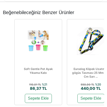
Beğenebileceğiniz Benzer Ürünler
Soft Gentle Pet Ayak
Eurodog Köpek Uzatma
Yıkama Kabı
gögüs Tasması 25 Mm 1
Cm Sarı ...
%21
%20
110,01 TL
550,00 TL
86,37 TL
440,00 TL
Sepete Ekle
Sepete Ekle