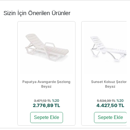
Sizin İçin Önerilen Ürünler
Papatya Avangarde Şezlong
Sunset Kolsuz Şezlong
Beyaz
Beyaz
%20
%20
3.471,12 TL
5.534,39 TL
2.776,89 TL
4.427,50 TL
Sepete Ekle
Sepete Ekle