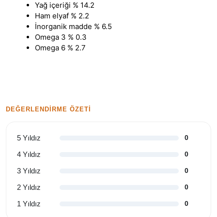
Yağ içeriği % 14.2
Ham elyaf % 2.2
İnorganik madde % 6.5
Omega 3 % 0.3
Omega 6 % 2.7
DEĞERLENDIRME ÖZETI
5 Yıldız
0
4 Yıldız
0
3 Yıldız
0
2 Yıldız
0
1 Yıldız
0