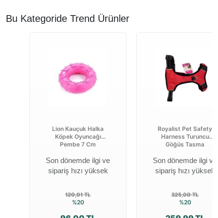
Bu Kategoride Trend Ürünler
Lion Kauçuk Halka
Royalist Pet Safety
Köpek Oyuncağı
Harness Turuncu
Pembe 7 Cm
Göğüs Tasma
Son dönemde ilgi ve
Son dönemde ilgi ve
sipariş hızı yüksek
sipariş hızı yüksek
120,01 TL
325,00 TL
%20
%20
96,00 TL
259,99 TL