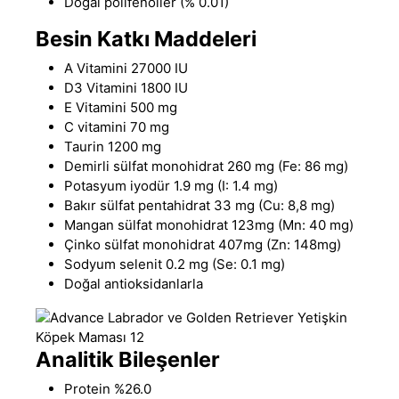
Doğal polifenoller (% 0.01)
Besin Katkı Maddeleri
A Vitamini 27000 IU
D3 Vitamini 1800 IU
E Vitamini 500 mg
C vitamini 70 mg
Taurin 1200 mg
Demirli sülfat monohidrat 260 mg (Fe: 86 mg)
Potasyum iyodür 1.9 mg (I: 1.4 mg)
Bakır sülfat pentahidrat 33 mg (Cu: 8,8 mg)
Mangan sülfat monohidrat 123mg (Mn: 40 mg)
Çinko sülfat monohidrat 407mg (Zn: 148mg)
Sodyum selenit 0.2 mg (Se: 0.1 mg)
Doğal antioksidanlarla
Analitik Bileşenler
Protein %26.0