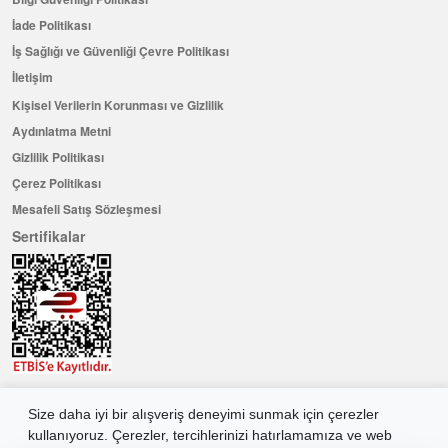
İade Politikası
İş Sağlığı ve Güvenliği Çevre Politikası
İletişim
Kişisel Verilerin Korunması ve Gizlilik
Aydınlatma Metni
Gizlilik Politikası
Çerez Politikası
Mesafeli Satış Sözleşmesi
Sertifikalar
Hemen Üye Olun ...ve 100 ₺ değerinde indirim kuponu kazanın
Size daha iyi bir alışveriş deneyimi sunmak için çerezler
Üye Ol
kullanıyoruz. Çerezler, tercihlerinizi hatırlamamıza ve web