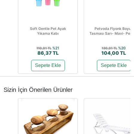
Soft Gentle Pet Ayak
Petvoda Flyonk Boyun
Yıkama Kabı
Tasması Sarı- Mavi- Pe
%21
%20
110,01 TL
130,01 TL
86,37 TL
104,00 TL
Sepete Ekle
Sepete Ekle
Sizin İçin Önerilen Ürünler