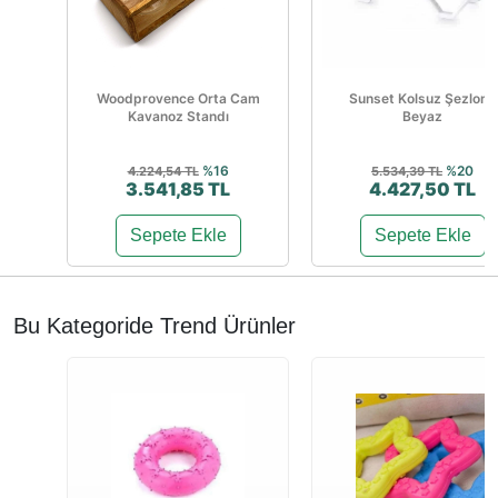
Woodprovence Orta Cam
Sunset Kolsuz Şezlong
Kavanoz Standı
Beyaz
%16
%20
4.224,54 TL
5.534,39 TL
3.541,85 TL
4.427,50 TL
Sepete Ekle
Sepete Ekle
Bu Kategoride Trend Ürünler