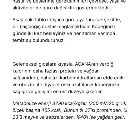
hastır ve beslenme gereksinimleri çevreye, yaşa ve
aktivitelerine göre değişiklik göstermektedir.
Aşağıdaki tablo ihtiyaca göre ayarlanacak şekilde,
bir başlangıç noktası sağlamaktadır. Köpeğinizi
günde iki kez besleyiniz ve her zaman yanında
temiz su bulundurunuz.
Geleneksel gıdalara kıyasla, ACANA‘nın verdiği
kalorinin daha fazlası protein ve yağdan
sağlanırken, daha azı karbonhidratlardan elde edilir
ve obezite ile diyabet riski azaltılarak köpeğinizin
sağlığı ve gelişimi en üst düzeye çıkarılır.
Metabolize enerji 3790 kcal/kg’dır (250 ml/120 gr’lık
ölçek başına 455 kcal), Bunun % 37′sı proteinden, %
23′ü meyve ve sebzelerden, %40′ı ise yağdan gelir.