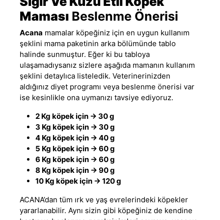
Sığır Ve Kuzu Etli Köpek
Maması
Beslenme Önerisi
Acana
mamalar köpeğiniz için en uygun kullanım
şeklini mama paketinin arka bölümünde tablo
halinde sunmuştur. Eğer ki bu tabloya
ulaşamadıysanız sizlere aşağıda mamanın kullanım
şeklini detaylıca listeledik. Veterinerinizden
aldığınız diyet programı veya beslenme önerisi var
ise kesinlikle ona uymanızı tavsiye ediyoruz.
2 Kg köpek için -> 30 g
3 Kg köpek için -> 30 g
4 Kg köpek için -> 40 g
5 Kg köpek için -> 60 g
6 Kg köpek için -> 60 g
8 Kg köpek için -> 90 g
10 Kg köpek için -> 120 g
ACANA’dan tüm ırk ve yaş evrelerindeki köpekler
yararlanabilir. Aynı sizin gibi köpeğiniz de kendine