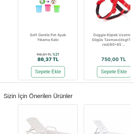
Soft Gentle Pet Ayak
Doggie Köpek Uzatma
Yıkama Kabı
Gögüs Tasması(dsgt10x
red)60*85 ...
%21
110,01 TL
86,37 TL
750,00 TL
Sepete Ekle
Sepete Ekle
Sizin İçin Önerilen Ürünler