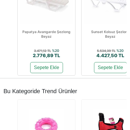
Papatya Avangarde Şezlong
Sunset Kolsuz Şezlong
Beyaz
Beyaz
%20
%20
3.471,12 TL
5.534,39 TL
2.776,89 TL
4.427,50 TL
Sepete Ekle
Sepete Ekle
Bu Kategoride Trend Ürünler