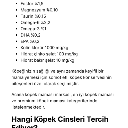
Fosfor %1,5
Magnezyum %0,10
Taurin %0,15
Omega-6 %2,2
Omega-3 %1
DHA %0,2
EPA %0,2
Kolin klorür 1000 mg/kg
Hidrat çinko şelat 100 mg/kg
Hidrat bakır şelat 10 mg/kg
Köpeğinizin sağlığı ve aynı zamanda keyifli bir
mama yemesi için somot etli köpek konservesinin
bileşenleri özel olarak seçilmiştir.
Acana köpek maması markası,
en iyi köpek maması
ve
premium köpek maması
kategorilerinde
listelenmektedir.
Hangi Köpek Cinsleri Tercih
Ediyor?