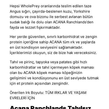
Hepsi WholePrey oranlarında teslim edilen taze
Angus sığırı, çayırda-beslenen kuzu, Yorkshire
domuzu ve ova bizonu ile serbest avlanan bütün
sudak balığı ile dolu olan
ACANA
Ranchlands’den
fayda ve lezzet fışkırmaktadır.
Her yerde güvenilen, sınırlı karbonhidrat ve zengin
protein içeriğine sahip ACANA tüm ırk ve yaşlarda
en üst kondisyon seviyesini sağlamaktadır.
İçeriklerimizi okuyun, siz de bize hak vereceksiniz.
Tahıl ve pirinç, tapyoka veya patates gibi hızlı
karbonhidratlar ve
tahıl içermeyen köpek maması
olan bu
ACANA köpek maması
köpeğinizin
gelişimini ve kondüsyonunu en üst seviyede tutmak
için et protein açısından zengindir.
Önerilen Irk Boyutu: TÜM IRKLAR VE YAŞAM
EVRELERİ İÇİN
Acana Ranchlands Tahılsız