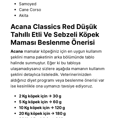
Samoyed
Cane Corso
Akita
Acana Classics Red Düşük
Tahıllı Etli Ve Sebzeli Köpek
Maması Beslenme Önerisi
Acana
mamalar köpeğiniz için en uygun kullanım
şeklini mama paketinin arka bölümünde tablo
halinde sunmuştur. Eğer ki bu tabloya
ulaşamadıysanız sizlere aşağıda mamanın kullanım
şeklini detaylıca listeledik. Veterinerinizden
aldığınız diyet programı veya beslenme önerisi var
ise kesinlikle ona uymanızı tavsiye ediyoruz.
2 Kg köpek için -> 30 g
5 Kg köpek için -> 60 g
10 Kg köpek için -> 120 g
20 Kg köpek için -> 180 g