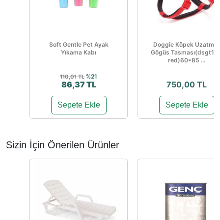
Soft Gentle Pet Ayak
Doggie Köpek Uzatma
Yıkama Kabı
Gögüs Tasması(dsgt10x
red)60*85 ...
%21
110,01 TL
86,37 TL
750,00 TL
Sepete Ekle
Sepete Ekle
Sizin İçin Önerilen Ürünler