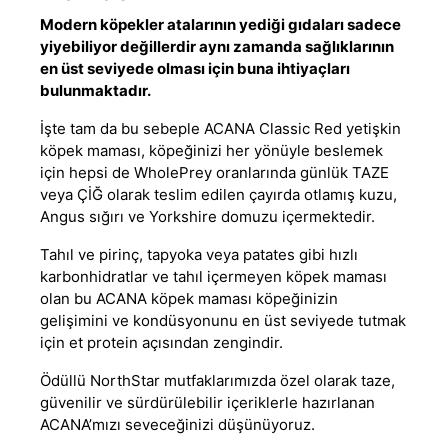
Modern köpekler atalarının yediği gıdaları sadece
yiyebiliyor değillerdir aynı zamanda sağlıklarının
en üst seviyede olması için buna ihtiyaçları
bulunmaktadır.
İşte tam da bu sebeple ACANA Classic Red
yetişkin
köpek maması
, köpeğinizi her yönüyle beslemek
için hepsi de WholePrey oranlarında günlük TAZE
veya ÇİĞ olarak teslim edilen çayırda otlamış kuzu,
Angus sığırı ve Yorkshire domuzu içermektedir.
Tahıl ve pirinç, tapyoka veya patates gibi hızlı
karbonhidratlar ve
tahıl içermeyen köpek maması
olan bu
ACANA köpek maması
köpeğinizin
gelişimini ve kondüsyonunu en üst seviyede tutmak
için et protein açısından zengindir.
Ödüllü NorthStar mutfaklarımızda özel olarak taze,
güvenilir ve sürdürülebilir içeriklerle hazırlanan
ACANA’mızı seveceğinizi düşünüyoruz.