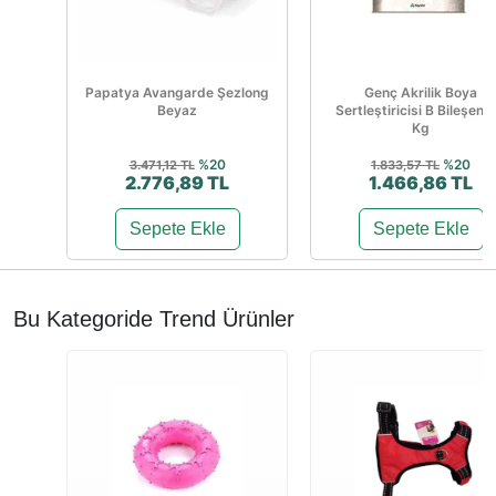
Papatya Avangarde Şezlong
Genç Akrilik Boya
Beyaz
Sertleştiricisi B Bileşen 1
Kg
%20
%20
3.471,12 TL
1.833,57 TL
2.776,89 TL
1.466,86 TL
Sepete Ekle
Sepete Ekle
Bu Kategoride Trend Ürünler