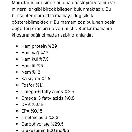
Mamaların içerisinde bulunan besleyici vitamin ve
mineraller gibi birçok bileşen bulunmaktadır. Bu
bileşenler mamadan mamaya değişiklik
gösterebilmektedir. Bu mamamızda bulunan besin
değerleri oranları ile verilmiştir. Bunlar mamanın
kilosuna bağlı olmadan sabit oranlardır.
Ham protein %29
Ham yağ %17
Ham kül %7.5
Ham lif %5
Nem %12
Kalsiyum %1.5
Fosfor %1.1
Omega-6 fatty acids %2.5
Omega-3 fatty acids %0.8
DHA %0.15
EPA %0.15
Linoleic acid %2.3
Carbohydrate %29.5
Glukozamin 600 mg/kg