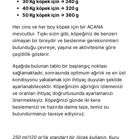
30 Kg köpek için -> 240 g
40 Kg köpek için -> 320 g
50 Kg köpek için -> 360 g
Her cins ve her boy köpek için bir ACANA
mevcuttur. Tıpkı sizin gibi, köpeğiniz de benzeri
olmayan bir bireydir ve beslenme gereksinimleri
bulunduğu çevreye, yaşına ve aktivitesine göre
çeşitlilik gösterir.
Aşağıda bulunan tablo bir başlangıç noktası
sağlamaktadır, sonrasında optimum ağırlık ve en üst
kondisyonu yakalamak için ihtiyaç duyulan şekilde
ayarlanabilecektir. Köpeğinizin ağırlığını izlemenizi
ve oranları ihtiyaç doğrultusunda ayarlamanızı
önermekteyiz. Köpeğinizi günde iki kere
beslemenizi ve hazırda daima taze, temiz su
bulundurmanızı tavsiye ediyoruz
.
250 ml/120 gr‘lık standart bir ölçek kullanın. Kuru