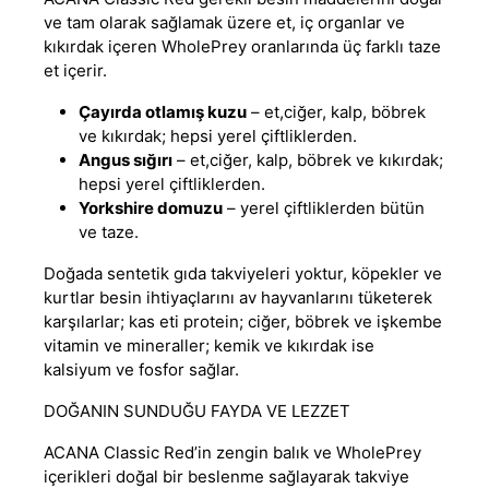
ve tam olarak sağlamak üzere et, iç organlar ve
kıkırdak içeren WholePrey oranlarında üç farklı taze
et içerir.
Çayırda otlamış kuzu
– et,ciğer, kalp, böbrek
ve kıkırdak; hepsi yerel çiftliklerden.
Angus sığırı
– et,ciğer, kalp, böbrek ve kıkırdak;
hepsi yerel çiftliklerden.
Yorkshire domuzu
– yerel çiftliklerden bütün
ve taze
.
Doğada sentetik gıda takviyeleri yoktur, köpekler ve
kurtlar besin ihtiyaçlarını av hayvanlarını tüketerek
karşılarlar; kas eti protein; ciğer, böbrek ve işkembe
vitamin ve mineraller; kemik ve kıkırdak ise
kalsiyum ve fosfor sağlar.
DOĞANIN SUNDUĞU FAYDA VE LEZZET
ACANA Classic Red’in zengin balık ve WholePrey
içerikleri doğal bir beslenme sağlayarak takviye