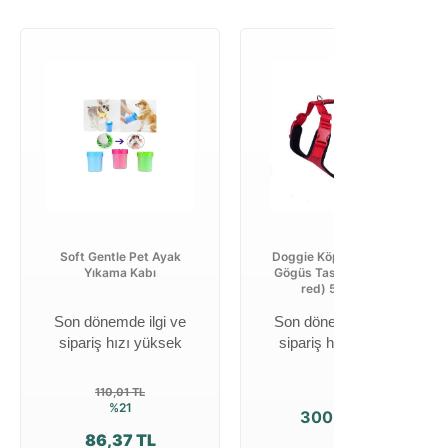
Soft Gentle Pet Ayak
Doggie Köpek Uzatma-
Yıkama Kabı
Gögüs Tasması(dgt10l
red) 50*70 ...
Son dönemde ilgi ve
Son dönemde ilgi ve
sipariş hızı yüksek
sipariş hızı yüksek
110,01 TL
%21
300,01 TL
86,37 TL