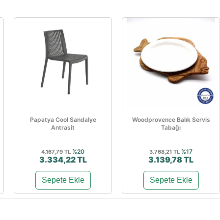
Papatya Cool Sandalye
Woodprovence Balık Servis
Antrasit
Tabağı
%20
%17
4.167,79 TL
3.768,21 TL
3.334,22 TL
3.139,78 TL
Sepete Ekle
Sepete Ekle