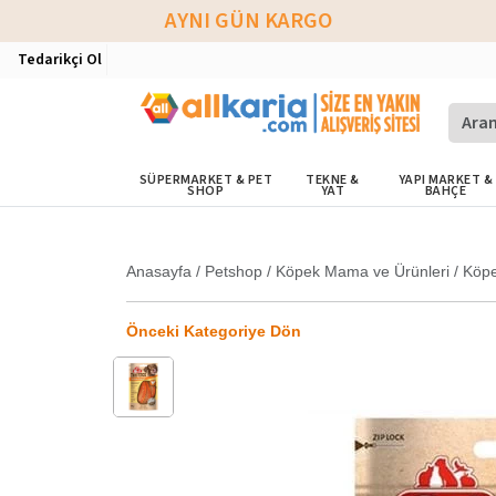
AYNI GÜN KARGO
Tedarikçi Ol
SÜPERMARKET & PET
TEKNE &
YAPI MARKET &
SHOP
YAT
BAHÇE
Anasayfa
/
Petshop
/
Köpek Mama ve Ürünleri
/
Köp
Önceki Kategoriye Dön