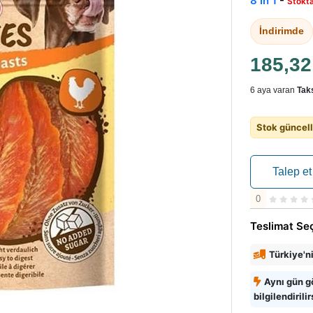
8 In 1
-
Stokt
İndirimde
185,3
6 aya varan
Taks
Stok güncell
Talep et
0
Teslimat Se
Türkiye'n
Aynı gün g
bilgilendirilir