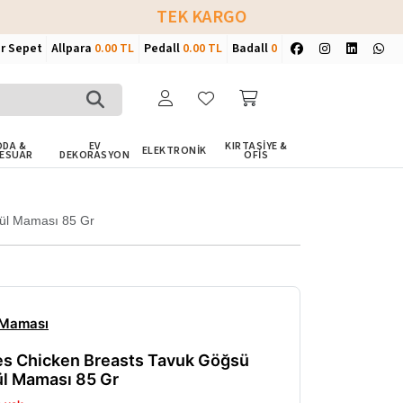
TEK KARGO
ir Sepet
Allpara
0.00 TL
Pedall
0.00 TL
Badall
0
DA &
EV
KIRTASİYE &
ELEKTRONİK
ESUAR
DEKORASYON
OFİS
dül Maması 85 Gr
 Maması
ies Chicken Breasts Tavuk Göğsü
l Maması 85 Gr