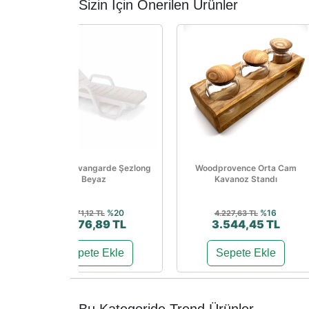
Sizin İçin Önerilen Ürünler
Papatya Avangarde Şezlong
Woodprovence Orta Cam
Beyaz
Kavanoz Standı
%20
%16
3.471,12 TL
4.227,63 TL
2.776,89 TL
3.544,45 TL
Sepete Ekle
Sepete Ekle