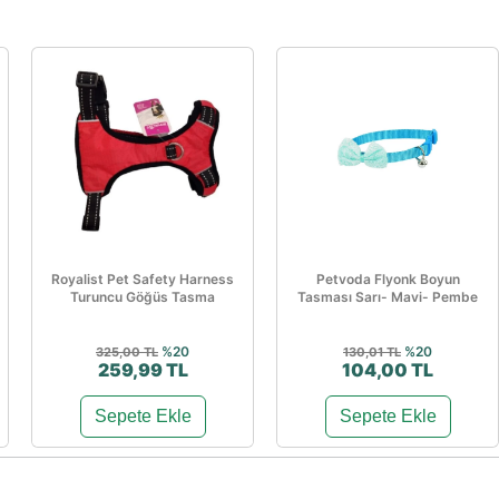
Royalist Pet Safety Harness
Petvoda Flyonk Boyun
Turuncu Göğüs Tasma
Tasması Sarı- Mavi- Pembe
%20
%20
325,00 TL
130,01 TL
259,99 TL
104,00 TL
Sepete Ekle
Sepete Ekle