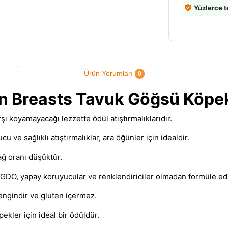
Yüzlerce t
Ürün Yorumları
0
en Breasts Tavuk Göğsü Köp
şı koyamayacağı lezzette ödül atıştırmalıklarıdır.
ve sağlıklı atıştırmalıklar, ara öğünler için idealdir.
ağ oranı düşüktür.
cı, GDO, yapay koruyucular ve renklendiriciler olmadan formüle edi
zengindir ve gluten içermez.
ekler için ideal bir ödüldür.