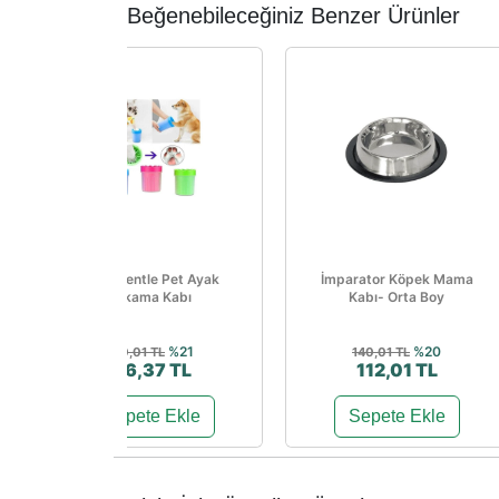
Beğenebileceğiniz Benzer Ürünler
Soft Gentle Pet Ayak
İmparator Köpek Mama
Yıkama Kabı
Kabı- Orta Boy
%21
%20
110,01 TL
140,01 TL
86,37 TL
112,01 TL
Sepete Ekle
Sepete Ekle