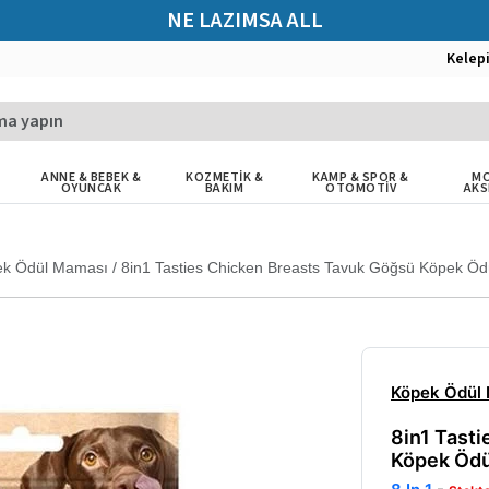
NE LAZIMSA ALL
Kelep
ANNE & BEBEK &
KOZMETİK &
KAMP & SPOR &
MO
OYUNCAK
BAKIM
OTOMOTİV
AKS
ek Ödül Maması
/
8in1 Tasties Chicken Breasts Tavuk Göğsü Köpek Ö
Köpek Ödül
8in1 Tast
Köpek Ödü