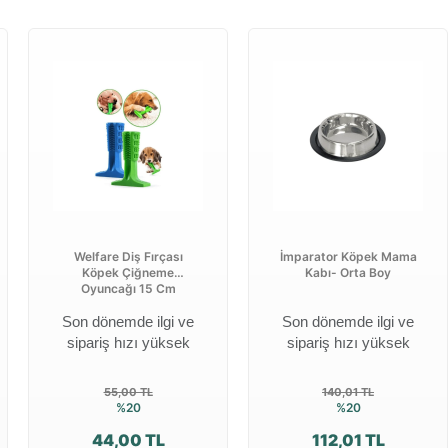
Welfare Diş Fırçası
İmparator Köpek Mama
Köpek Çiğneme
Kabı- Orta Boy
Oyuncağı 15 Cm
Son dönemde ilgi ve
Son dönemde ilgi ve
sipariş hızı yüksek
sipariş hızı yüksek
55,00 TL
140,01 TL
%20
%20
44,00 TL
112,01 TL