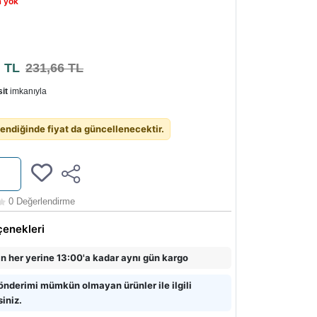
a yok
2
TL
231,66 TL
it
imkanıyla
endiğinde fiyat da güncellenecektir.
0 Değerlendirme
çenekleri
in her yerine 13:00'a kadar aynı gün kargo
önderimi mümkün olmayan ürünler ile ilgili
siniz.