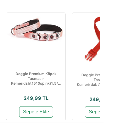
Doggie Premium Köpek
Doggie Premium Köpek
Tasması-
Tasması-
Kemeridsbt1510spınk)1,5*...
Kemeri(dabt1010mred)1*20
...
249,99 TL
249,99 TL
Sepete Ekle
Sepete Ekle