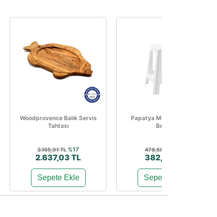
Woodprovence Balık Servis
Papatya Mercan Tabure
Tahtası
Beyaz
%17
%20
3.165,01 TL
478,50 TL
2.637,03 TL
382,80 TL
Sepete Ekle
Sepete Ekle