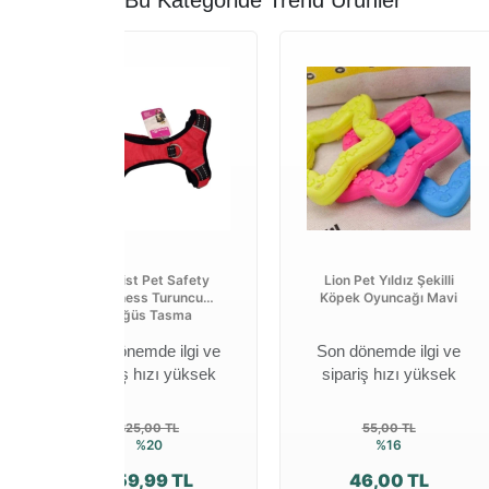
Bu Kategoride Trend Ürünler
Royalist Pet Safety
Lion Pet Yıldız Şekilli
Harness Turuncu
Köpek Oyuncağı Mavi
Göğüs Tasma
Son dönemde ilgi ve
Son dönemde ilgi ve
sipariş hızı yüksek
sipariş hızı yüksek
325,00 TL
55,00 TL
%20
%16
259,99 TL
46,00 TL