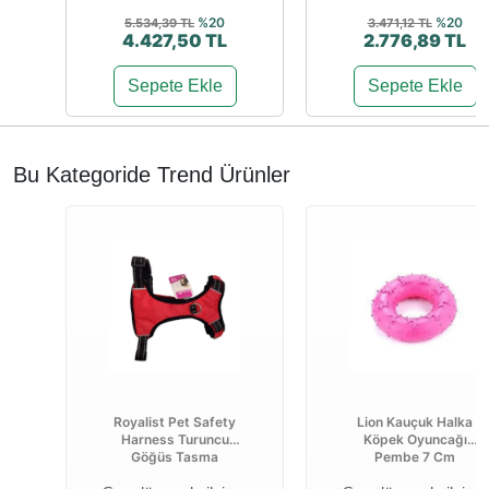
%20
%20
5.534,39 TL
3.471,12 TL
4.427,50 TL
2.776,89 TL
Sepete Ekle
Sepete Ekle
Bu Kategoride Trend Ürünler
Royalist Pet Safety
Lion Kauçuk Halka
Harness Turuncu
Köpek Oyuncağı
Göğüs Tasma
Pembe 7 Cm