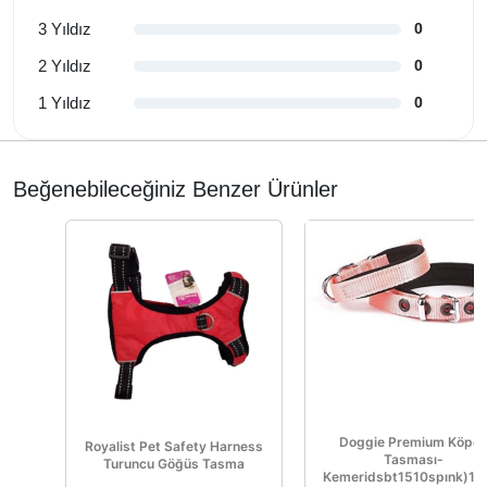
3 Yıldız
0
2 Yıldız
0
1 Yıldız
0
Beğenebileceğiniz Benzer Ürünler
Doggie Premium Köpe
Royalist Pet Safety Harness
Tasması-
Turuncu Göğüs Tasma
Kemeridsbt1510spınk)1,5*