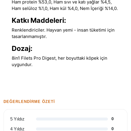
Ham protein %53,0, Ham sıvı ve katı yağlar %4,5,
Ham selüloz %1,0, Ham kül %4,0, Nem İçeriği %14,0.
Katkı Maddeleri:
Renklendiriciler. Hayvan yemi - insan tüketimi için
tasarlanmamıştır.
Dozaj:
8in1 Filets Pro Digest, her boyuttaki köpek için
uygundur.
DEĞERLENDIRME ÖZETI
5 Yıldız
0
4 Yıldız
0