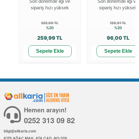
Son dönemde ilgi ve
Son dönemde ilgi ve
sipariş hızı yüksek
sipariş hızı yüksek
325,00 TL
120,01 TL
%20
%20
259,99 TL
96,00 TL
Sepete Ekle
Sepete Ekle
Hemen arayın!
0252 313 09 82
bilgi@allkaria.com
KIZILAĞAÇ MAH. ATA CAD. NO:209