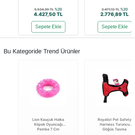
%20
%20
5.534,39 TL
3.471,12 TL
4.427,50 TL
2.776,89 TL
Sepete Ekle
Sepete Ekle
Bu Kategoride Trend Ürünler
Lion Kauçuk Halka
Royalist Pet Safety
Köpek Oyuncağı
Harness Turuncu
Pembe 7 Cm
Göğüs Tasma