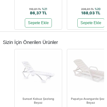
%21
%20
110,01 TL
235,01 TL
86,37 TL
188,03 TL
Sepete Ekle
Sepete Ekle
Sizin İçin Önerilen Ürünler
Sunset Kolsuz Şezlong
Papatya Avangarde Şezl
Beyaz
Beyaz