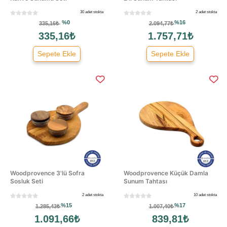
30 adet stokta
2 adet stokta
%0
%16
335,16₺
2.094,77₺
335,16₺
1.757,71₺
Sepete Ekle
Sepete Ekle
Woodprovence 3'lü Sofra
Woodprovence Küçük Damla
Sosluk Seti
Sunum Tahtası
2 adet stokta
10 adet stokta
%15
%17
1.285,43₺
1.007,40₺
1.091,66₺
839,81₺