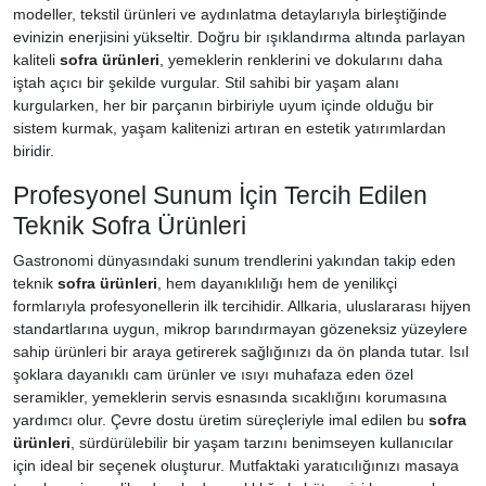
modeller, tekstil ürünleri ve aydınlatma detaylarıyla birleştiğinde
evinizin enerjisini yükseltir. Doğru bir ışıklandırma altında parlayan
kaliteli
sofra ürünleri
, yemeklerin renklerini ve dokularını daha
iştah açıcı bir şekilde vurgular. Stil sahibi bir yaşam alanı
kurgularken, her bir parçanın birbiriyle uyum içinde olduğu bir
sistem kurmak, yaşam kalitenizi artıran en estetik yatırımlardan
biridir.
Profesyonel Sunum İçin Tercih Edilen
Teknik Sofra Ürünleri
Gastronomi dünyasındaki sunum trendlerini yakından takip eden
teknik
sofra ürünleri
, hem dayanıklılığı hem de yenilikçi
formlarıyla profesyonellerin ilk tercihidir. Allkaria, uluslararası hijyen
standartlarına uygun, mikrop barındırmayan gözeneksiz yüzeylere
sahip ürünleri bir araya getirerek sağlığınızı da ön planda tutar. Isıl
şoklara dayanıklı cam ürünler ve ısıyı muhafaza eden özel
seramikler, yemeklerin servis esnasında sıcaklığını korumasına
yardımcı olur. Çevre dostu üretim süreçleriyle imal edilen bu
sofra
ürünleri
, sürdürülebilir bir yaşam tarzını benimseyen kullanıcılar
için ideal bir seçenek oluşturur. Mutfaktaki yaratıcılığınızı masaya