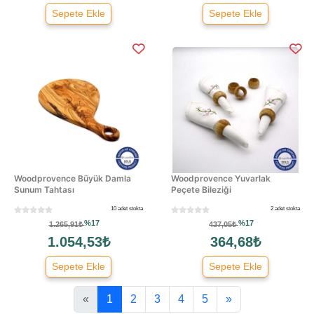
Sepete Ekle
Sepete Ekle
Woodprovence Büyük Damla
Woodprovence Yuvarlak
Sunum Tahtası
Peçete Bileziği
10 adet stokta
2 adet stokta
%17
%17
1.265,91₺
437,05₺
1.054,53₺
364,68₺
Sepete Ekle
Sepete Ekle
«
1
2
3
4
5
»