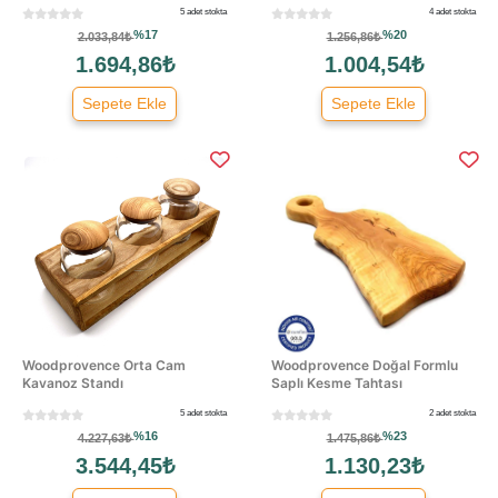
5 adet stokta
4 adet stokta
%17
%20
2.033,84₺
1.256,86₺
1.694,86₺
1.004,54₺
Sepete Ekle
Sepete Ekle
Woodprovence Orta Cam
Woodprovence Doğal Formlu
Kavanoz Standı
Saplı Kesme Tahtası
5 adet stokta
2 adet stokta
%16
%23
4.227,63₺
1.475,86₺
3.544,45₺
1.130,23₺