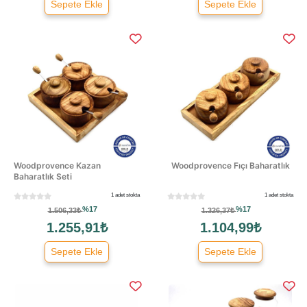
Sepete Ekle
Sepete Ekle
Woodprovence Kazan
Woodprovence Fıçı Baharatlık
Baharatlık Seti
1 adet stokta
1 adet stokta
%17
%17
1.506,33₺
1.326,37₺
1.255,91₺
1.104,99₺
Sepete Ekle
Sepete Ekle