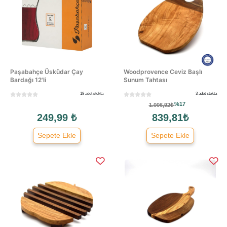
Paşabahçe Üsküdar Çay
Woodprovence Ceviz Başlı
Bardağı 12'li
Sunum Tahtası
19 adet stokta
3 adet stokta
%17
1.006,92₺
249,99 ₺
839,81₺
Sepete Ekle
Sepete Ekle