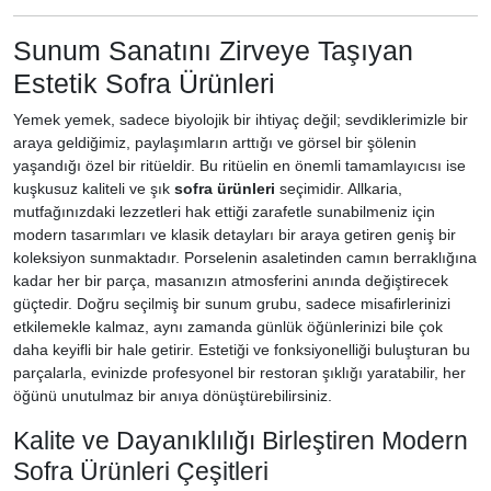
Sunum Sanatını Zirveye Taşıyan
Estetik Sofra Ürünleri
Yemek yemek, sadece biyolojik bir ihtiyaç değil; sevdiklerimizle bir
araya geldiğimiz, paylaşımların arttığı ve görsel bir şölenin
yaşandığı özel bir ritüeldir. Bu ritüelin en önemli tamamlayıcısı ise
kuşkusuz kaliteli ve şık
sofra ürünleri
seçimidir. Allkaria,
mutfağınızdaki lezzetleri hak ettiği zarafetle sunabilmeniz için
modern tasarımları ve klasik detayları bir araya getiren geniş bir
koleksiyon sunmaktadır. Porselenin asaletinden camın berraklığına
kadar her bir parça, masanızın atmosferini anında değiştirecek
güçtedir. Doğru seçilmiş bir sunum grubu, sadece misafirlerinizi
etkilemekle kalmaz, aynı zamanda günlük öğünlerinizi bile çok
daha keyifli bir hale getirir. Estetiği ve fonksiyonelliği buluşturan bu
parçalarla, evinizde profesyonel bir restoran şıklığı yaratabilir, her
öğünü unutulmaz bir anıya dönüştürebilirsiniz.
Kalite ve Dayanıklılığı Birleştiren Modern
Sofra Ürünleri Çeşitleri