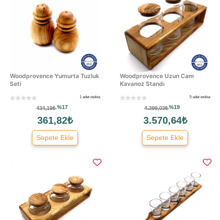
Woodprovence Yumurta Tuzluk
Woodprovence Uzun Cam
Seti
Kavanoz Standı
1 adet stokta
5 adet stokta
%17
%19
434,19₺
4.399,03₺
361,82₺
3.570,64₺
Sepete Ekle
Sepete Ekle