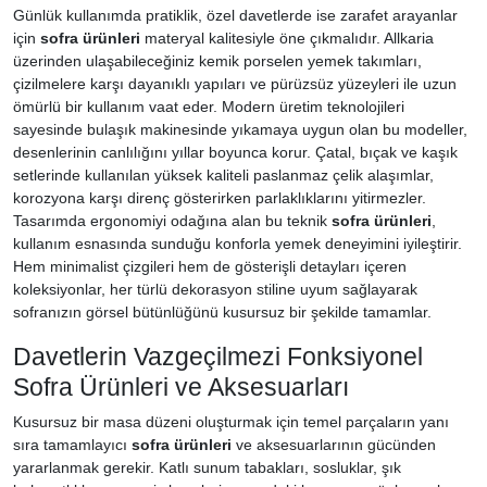
Günlük kullanımda pratiklik, özel davetlerde ise zarafet arayanlar
için
sofra ürünleri
materyal kalitesiyle öne çıkmalıdır. Allkaria
üzerinden ulaşabileceğiniz kemik porselen yemek takımları,
çizilmelere karşı dayanıklı yapıları ve pürüzsüz yüzeyleri ile uzun
ömürlü bir kullanım vaat eder. Modern üretim teknolojileri
sayesinde bulaşık makinesinde yıkamaya uygun olan bu modeller,
desenlerinin canlılığını yıllar boyunca korur. Çatal, bıçak ve kaşık
setlerinde kullanılan yüksek kaliteli paslanmaz çelik alaşımlar,
korozyona karşı direnç gösterirken parlaklıklarını yitirmezler.
Tasarımda ergonomiyi odağına alan bu teknik
sofra ürünleri
,
kullanım esnasında sunduğu konforla yemek deneyimini iyileştirir.
Hem minimalist çizgileri hem de gösterişli detayları içeren
koleksiyonlar, her türlü dekorasyon stiline uyum sağlayarak
sofranızın görsel bütünlüğünü kusursuz bir şekilde tamamlar.
Davetlerin Vazgeçilmezi Fonksiyonel
Sofra Ürünleri ve Aksesuarları
Kusursuz bir masa düzeni oluşturmak için temel parçaların yanı
sıra tamamlayıcı
sofra ürünleri
ve aksesuarlarının gücünden
yararlanmak gerekir. Katlı sunum tabakları, sosluklar, şık