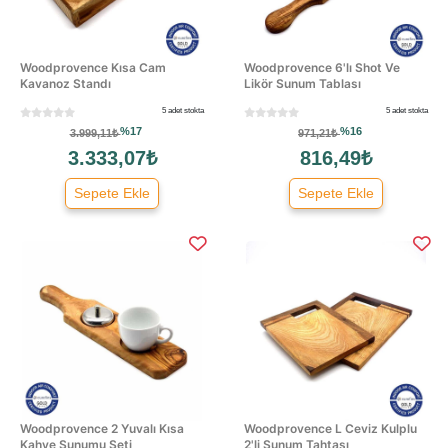
Woodprovence Kısa Cam
Woodprovence 6'lı Shot Ve
Kavanoz Standı
Likör Sunum Tablası
5 adet stokta
5 adet stokta
%17
%16
3.999,11₺
971,21₺
3.333,07₺
816,49₺
Sepete Ekle
Sepete Ekle
Woodprovence 2 Yuvalı Kısa
Woodprovence L Ceviz Kulplu
Kahve Sunumu Seti
2'li Sunum Tahtası