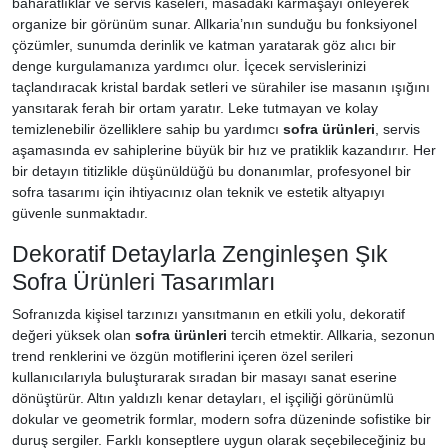
baharatlıklar ve servis kaseleri, masadaki karmaşayı önleyerek
organize bir görünüm sunar. Allkaria’nın sunduğu bu fonksiyonel
çözümler, sunumda derinlik ve katman yaratarak göz alıcı bir
denge kurgulamanıza yardımcı olur. İçecek servislerinizi
taçlandıracak kristal bardak setleri ve sürahiler ise masanın ışığını
yansıtarak ferah bir ortam yaratır. Leke tutmayan ve kolay
temizlenebilir özelliklere sahip bu yardımcı
sofra ürünleri
, servis
aşamasında ev sahiplerine büyük bir hız ve pratiklik kazandırır. Her
bir detayın titizlikle düşünüldüğü bu donanımlar, profesyonel bir
sofra tasarımı için ihtiyacınız olan teknik ve estetik altyapıyı
güvenle sunmaktadır.
Dekoratif Detaylarla Zenginleşen Şık
Sofra Ürünleri Tasarımları
Sofranızda kişisel tarzınızı yansıtmanın en etkili yolu, dekoratif
değeri yüksek olan
sofra ürünleri
tercih etmektir. Allkaria, sezonun
trend renklerini ve özgün motiflerini içeren özel serileri
kullanıcılarıyla buluşturarak sıradan bir masayı sanat eserine
dönüştürür. Altın yaldızlı kenar detayları, el işçiliği görünümlü
dokular ve geometrik formlar, modern sofra düzeninde sofistike bir
duruş sergiler. Farklı konseptlere uygun olarak seçebileceğiniz bu