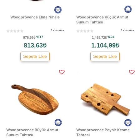
Woodprovence Elma Nihale
Woodprovence Küçük Armut
Sunum Tahtası
5 adet stokta
5 adet stokta
%17
%24
976,93₺
1.458,72₺
813,63₺
1.104,99₺
Sepete Ekle
Sepete Ekle
Woodprovence Büyük Armut
Woodprovence Peynir Kesme
Sunum Tahtası
Tahtası