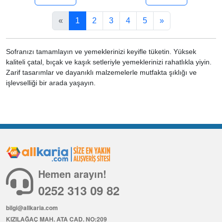
«
1
2
3
4
5
»
Sofranızı tamamlayın ve yemeklerinizi keyifle tüketin. Yüksek
kaliteli çatal, bıçak ve kaşık setleriyle yemeklerinizi rahatlıkla yiyin.
Zarif tasarımlar ve dayanıklı malzemelerle mutfakta şıklığı ve
işlevselliği bir arada yaşayın.
Hemen arayın!
0252 313 09 82
bilgi@allkaria.com
KIZILAĞAÇ MAH. ATA CAD. NO:209