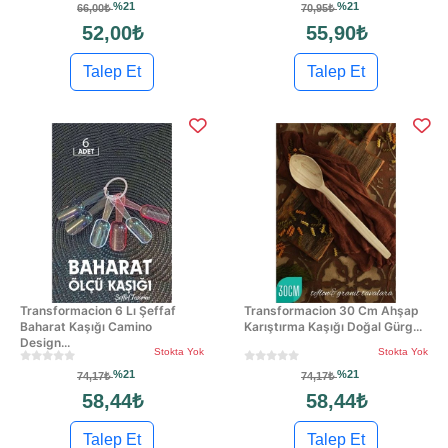
%21
%21
66,00₺
70,95₺
52,00₺
55,90₺
Talep Et
Talep Et
Transformacion 6 Lı Şeffaf
Transformacion 30 Cm Ahşap
Baharat Kaşığı Camino
Karıştırma Kaşığı Doğal Gürg...
Design...
Stokta Yok
Stokta Yok
%21
%21
74,17₺
74,17₺
58,44₺
58,44₺
Talep Et
Talep Et