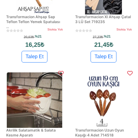
Transformacion Ahşap Sap
Transformacion Xl Ahşap Çatal
Teflon Teflon Yemek Spatulası
3 LÜ Set 719235
...
Stokta Yok
Stokta Yok
%21
%21
20,63₺
27,23₺
16,25₺
21,45₺
Talep Et
Talep Et
Akrilik Salatamatik & Salata
Transformacion Uzun Oyun
Kesme Aparatı
Kaşığı 4 Adet 714518