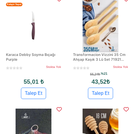
Kelepir Sepet
Karaca Debby Soyma Bıçağı
Transformacion Vizzini 35 Cm
Purple
Ahşap Kaşık 3 Lü Set 71921...
Stokta Yok
Stokta Yok
%21
55,24₺
55,01 ₺
43,52₺
Talep Et
Talep Et