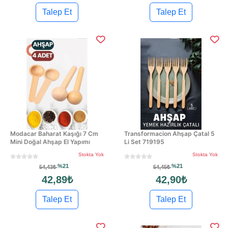
Talep Et
Talep Et
Modacar Baharat Kaşığı 7 Cm
Transformacion Ahşap Çatal 5
Mini Doğal Ahşap El Yapımı
Li Set 719195
Stokta Yok
Stokta Yok
%21
%21
54,43₺
54,45₺
42,89₺
42,90₺
Talep Et
Talep Et