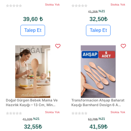
Stokta Yok
Stokta Yok
%21
41,25₺
39,60 ₺
32,50₺
Talep Et
Talep Et
Doğal Gürgen Bebek Mama Ve
Transformacion Ahşap Baharat
Hazırlık Kaşığı – 13 Cm, Min...
Kaşığı Barnhard Design 6 A...
Stokta Yok
Stokta Yok
%21
%21
41,32₺
52,78₺
32,55₺
41,59₺