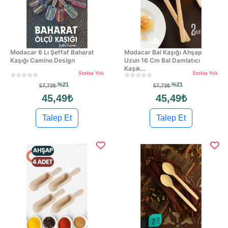
Modacar 6 Lı Şeffaf Baharat
Modacar Bal Kaşığı Ahşap
Kaşığı Camino Design
Uzun 16 Cm Bal Damlatıcı
Kaşık...
Stokta Yok
Stokta Yok
%21
%21
57,73₺
57,73₺
45,49₺
45,49₺
Talep Et
Talep Et