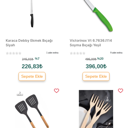
Karaca Debby Ekmek Bıçağı
Victorinox Vt 6.7636.l114
Siyah
Soyma Bıçağı Yeşil
1 adet stokta
9 adet stokta
%7
%20
245,01₺
495,00₺
226,83₺
396,00₺
Sepete Ekle
Sepete Ekle