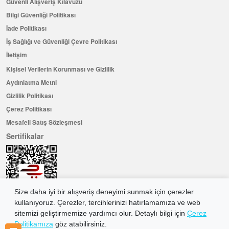
Güvenli Alışveriş Kılavuzu
Bilgi Güvenliği Politikası
İade Politikası
İş Sağlığı ve Güvenliği Çevre Politikası
İletişim
Kişisel Verilerin Korunması ve Gizlilik
Aydınlatma Metni
Gizlilik Politikası
Çerez Politikası
Mesafeli Satış Sözleşmesi
Sertifikalar
Size daha iyi bir alışveriş deneyimi sunmak için çerezler
kullanıyoruz. Çerezler, tercihlerinizi hatırlamamıza ve web
sitemizi geliştirmemize yardımcı olur. Detaylı bilgi için
Çerez
Politikamıza
göz atabilirsiniz.
Hemen Üye Olun ...ve 100 ₺ değerinde indirim kuponu kazanın