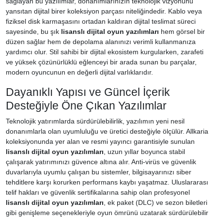
sağlayan bu yazılımlar, donanımlarınızın teknolojik vizyonunu
yansıtan dijital birer koleksiyon parçası niteliğindedir. Kablo veya
fiziksel disk karmaşasını ortadan kaldıran dijital teslimat süreci
sayesinde, bu şık
lisanslı dijital oyun yazılımları
hem görsel bir
düzen sağlar hem de depolama alanınızı verimli kullanmanıza
yardımcı olur. Stil sahibi bir dijital ekosistem kurgularken, zarafeti
ve yüksek çözünürlüklü eğlenceyi bir arada sunan bu parçalar,
modern oyuncunun en değerli dijital varlıklarıdır.
Dayanıklı Yapısı ve Güncel İçerik
Desteğiyle Öne Çıkan Yazılımlar
Teknolojik yatırımlarda sürdürülebilirlik, yazılımın yeni nesil
donanımlarla olan uyumluluğu ve üretici desteğiyle ölçülür. Allkaria
koleksiyonunda yer alan ve resmi yayıncı garantisiyle sunulan
lisanslı dijital oyun yazılımları
, uzun yıllar boyunca stabil
çalışarak yatırımınızı güvence altına alır. Anti-virüs ve güvenlik
duvarlarıyla uyumlu çalışan bu sistemler, bilgisayarınızı siber
tehditlere karşı korurken performans kaybı yaşatmaz. Uluslararası
telif hakları ve güvenlik sertifikalarına sahip olan profesyonel
lisanslı dijital oyun yazılımları
, ek paket (DLC) ve sezon biletleri
gibi genişleme seçenekleriyle oyun ömrünü uzatarak sürdürülebilir