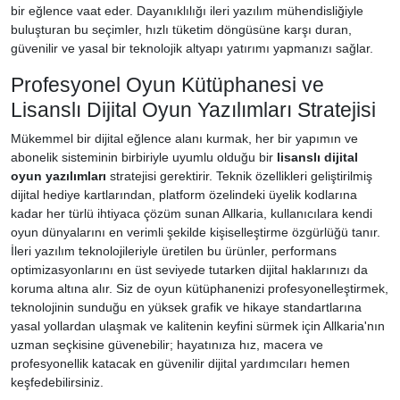
bir eğlence vaat eder. Dayanıklılığı ileri yazılım mühendisliğiyle
buluşturan bu seçimler, hızlı tüketim döngüsüne karşı duran,
güvenilir ve yasal bir teknolojik altyapı yatırımı yapmanızı sağlar.
Profesyonel Oyun Kütüphanesi ve
Lisanslı Dijital Oyun Yazılımları Stratejisi
Mükemmel bir dijital eğlence alanı kurmak, her bir yapımın ve
abonelik sisteminin birbiriyle uyumlu olduğu bir
lisanslı dijital
oyun yazılımları
stratejisi gerektirir. Teknik özellikleri geliştirilmiş
dijital hediye kartlarından, platform özelindeki üyelik kodlarına
kadar her türlü ihtiyaca çözüm sunan Allkaria, kullanıcılara kendi
oyun dünyalarını en verimli şekilde kişiselleştirme özgürlüğü tanır.
İleri yazılım teknolojileriyle üretilen bu ürünler, performans
optimizasyonlarını en üst seviyede tutarken dijital haklarınızı da
koruma altına alır. Siz de oyun kütüphanenizi profesyonelleştirmek,
teknolojinin sunduğu en yüksek grafik ve hikaye standartlarına
yasal yollardan ulaşmak ve kalitenin keyfini sürmek için Allkaria'nın
uzman seçkisine güvenebilir; hayatınıza hız, macera ve
profesyonellik katacak en güvenilir dijital yardımcıları hemen
keşfedebilirsiniz.