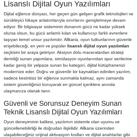
Lisanslı Dijital Oyun Yazılımları
Dijital eğlence dünyası, her geçen gün gelişen grafik teknolojileri ve
sürükleyici hikaye anlatımlarıyla sınırlarını genişletmeye devam
ediyor. Bir bilgisayar sisteminin donanım gücü ne kadar yüksek
olursa olsun, bu gücü anlamlı kılan ve kullanıcıyı farklı evrenlere
taşıyan temel unsur yazılımdır. Allkaria, oyun tutkunlarının güvenle
erişebileceği, en yeni ve popüler
lisanslı dijital oyun yazılımları
seçkisini bir araya getiriyor. Aksiyon dolu maceralardan strateji
derinliği sunan yapımlara, simülasyon oyunlarından spor serilerine
kadar geniş bir yelpaze sunan bu kategori, dijital kütüphanenizi
modernize eder. Doğru ve güvenilir bir kaynaktan edinilen yazılım,
sadece kesintisiz bir eğlence sunmakla kalmaz, aynı zamanda
sistem güvenliğinizi koruyarak en güncel içeriklere anında
ulaşmanıza olanak tanır.
Güvenli ve Sorunsuz Deneyim Sunan
Teknik Lisanslı Dijital Oyun Yazılımları
Oyun deneyiminin kalitesi, yazılımın sistemle olan uyumu ve
güncellenebilirliği ile doğrudan ilişkilidir. Allkaria üzerinden
ulaşabileceğiniz orijinal aktivasyon kodları ve dijital anahtarlar gibi