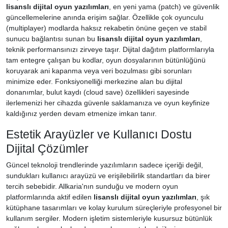
lisanslı dijital oyun yazılımları
, en yeni yama (patch) ve güvenlik
güncellemelerine anında erişim sağlar. Özellikle çok oyunculu
(multiplayer) modlarda haksız rekabetin önüne geçen ve stabil
sunucu bağlantısı sunan bu
lisanslı dijital oyun yazılımları
,
teknik performansınızı zirveye taşır. Dijital dağıtım platformlarıyla
tam entegre çalışan bu kodlar, oyun dosyalarının bütünlüğünü
koruyarak ani kapanma veya veri bozulması gibi sorunları
minimize eder. Fonksiyonelliği merkezine alan bu dijital
donanımlar, bulut kaydı (cloud save) özellikleri sayesinde
ilerlemenizi her cihazda güvenle saklamanıza ve oyun keyfinize
kaldığınız yerden devam etmenize imkan tanır.
Estetik Arayüzler ve Kullanıcı Dostu
Dijital Çözümler
Güncel teknoloji trendlerinde yazılımların sadece içeriği değil,
sundukları kullanıcı arayüzü ve erişilebilirlik standartları da birer
tercih sebebidir. Allkaria'nın sunduğu ve modern oyun
platformlarında aktif edilen
lisanslı dijital oyun yazılımları
, şık
kütüphane tasarımları ve kolay kurulum süreçleriyle profesyonel bir
kullanım sergiler. Modern işletim sistemleriyle kusursuz bütünlük