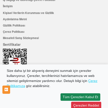
İletişim
Kişisel Verilerin Korunması ve Gizlilik
Aydınlatma Metni
Gizlilik Politikası
Çerez Politikası
Mesafeli Satış Sözleşmesi
Sertifikalar
Size daha iyi bir alışveriş deneyimi sunmak için çerezler
kullanıyoruz. Çerezler, tercihlerinizi hatırlamamıza ve web
sitemizi geliştirmemize yardımcı olur. Detaylı bilgi için
Çerez
Politikamıza
göz atabilirsiniz.
Hemen Üye Olun ...ve 100 ₺ değerinde indirim kuponu kazanın
Üye Ol
Tüm Çerezleri Kabul Et
Çerezleri Reddet