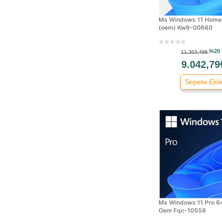
Ms Windows 11 Home 
(oem) Kw9-00660
%20
11.303,49₺
9.042,79
Sepete Ekl
Ms Windows 11 Pro 64
Oem Fqc-10556