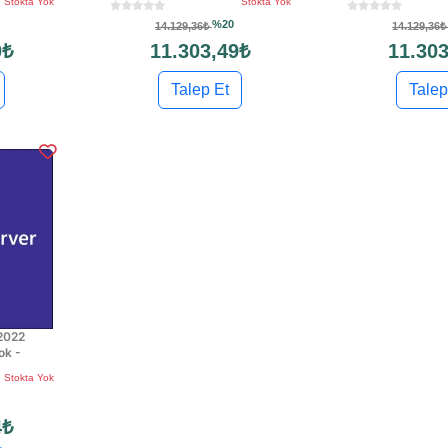
Stokta Yok
Stokta Yok
%20
14.129,36₺
14.129,36
0₺
11.303,49₺
11.303
Talep Et
Talep
2022
ok -
Stokta Yok
4₺