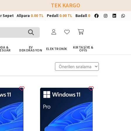
TEK KARGO
ir Sepet
Allpara
0.00 TL
Pedall
0.00 TL
Badall
0
DA &
EV
KIRTASİYE &
ELEKTRONİK
ESUAR
DEKORASYON
OFİS