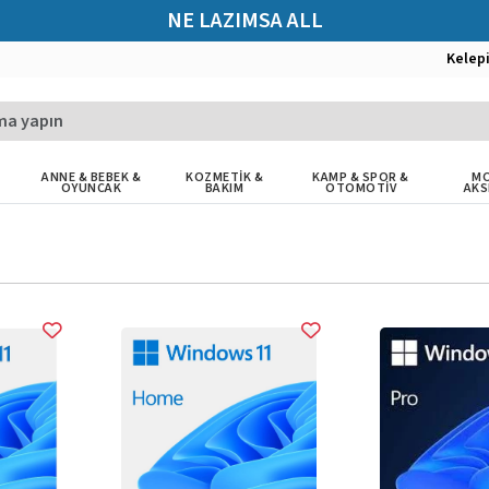
NE LAZIMSA ALL
Kelep
ANNE & BEBEK &
KOZMETİK &
KAMP & SPOR &
MO
OYUNCAK
BAKIM
OTOMOTİV
AKS