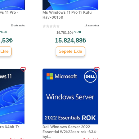
s 11 Pro -
Ms Windows 11 Pro Tr Kutu
Hav-00159
20 adet stokta
19 adet stokta
%20
%20
₺
19.781,10₺
,53₺
15.824,88₺
 Ekle
Sepete Ekle
o 64bit Tr
Dell Windows Server 2022
Essential W2k22esn-rok-634-
byl...