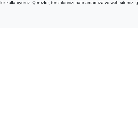
er kullanıyoruz. Çerezler, tercihlerinizi hatırlamamıza ve web sitemizi g
Blog
Kiş
ve G
Hakkımızda
Ayd
Güvenli Alışveriş Kılavuzu