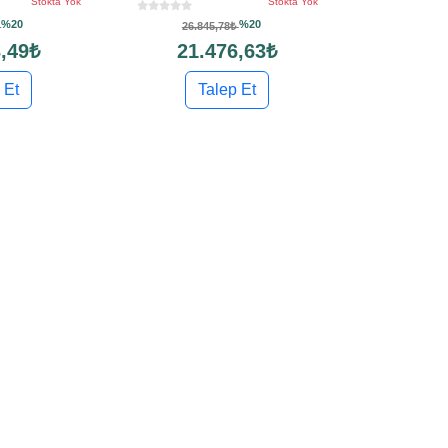
Stokta Yok
Stokta Yok
%20
%20
₺
26.845,78₺
,49₺
21.476,63₺
 Et
Talep Et