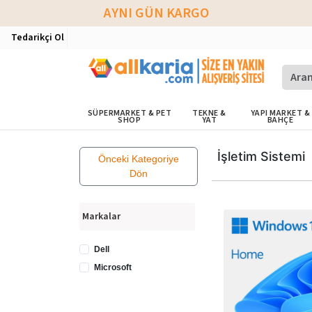
AYNI GÜN KARGO
Tedarikçi Ol
SÜPERMARKET & PET
TEKNE &
YAPI MARKET &
SHOP
YAT
BAHÇE
İşletim Sistemi
Önceki Kategoriye
Dön
Markalar
Dell
Microsoft