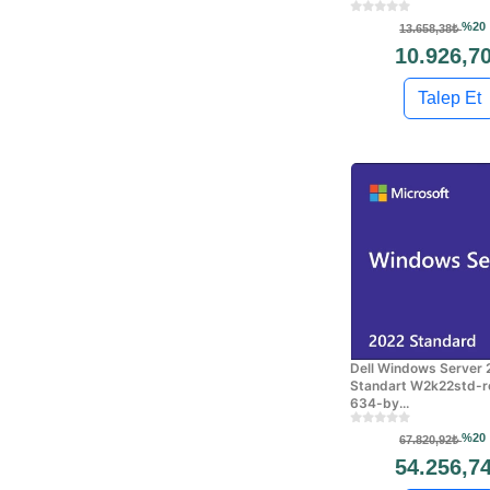
%20
13.658,38₺
10.926,7
Talep Et
Dell Windows Server 
Standart W2k22std-r
634-by...
%20
67.820,92₺
54.256,7