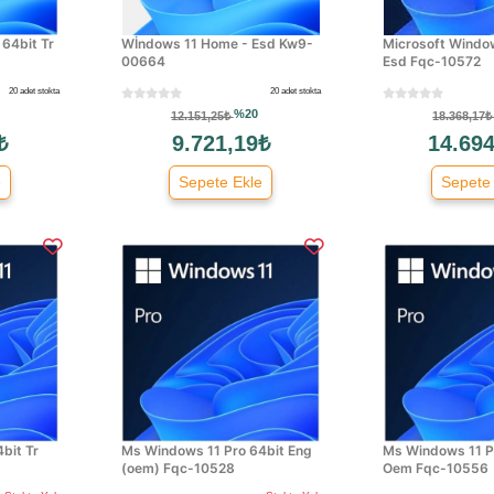
64bit Tr
Wİndows 11 Home - Esd Kw9-
Microsoft Window
00664
Esd Fqc-10572
20 adet stokta
20 adet stokta
%20
12.151,25₺
18.368,17
₺
9.721,19₺
14.694
e
Sepete Ekle
Sepete
bit Tr
Ms Windows 11 Pro 64bit Eng
Ms Windows 11 Pr
(oem) Fqc-10528
Oem Fqc-10556