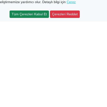
eliştirmemize yardımcı olur. Detaylı bilgi için
Çerez
Tüm Çerezleri Kabul Et
Çerezleri Reddet
Sertifikalar
isel Verilerin Korunması
izlilik
ınlatma Metni