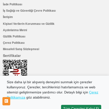
İade Politikası
İş Sağlığı ve Güvenliği Çevre Politikası
İletişim
Kişisel Verilerin Korunması ve Gizlilik
Aydınlatma Metni
Gizlilik Politikası
Çerez Politikası
Mesafeli Satış Sözleşmesi
Sertifikalar
Size daha iyi bir alışveriş deneyimi sunmak için çerezler
kullanıyoruz. Çerezler, tercihlerinizi hatırlamamıza ve web
sitemizi geliştirmemize yardımcı olur. Detaylı bilgi için
Çerez
Politikamıza
göz atabilirsiniz.
Hemen Üye Olun ...ve 100 ₺ değerinde indirim kuponu kazanın
Üye Ol
Tüm Çerezleri Kabul Et