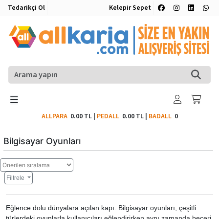
Tedarikçi Ol
Kelepir Sepet
ALLPARA
0.00 TL
|
PEDALL
0.00 TL
|
BADALL
0
Bilgisayar Oyunları
Filtrele
Eğlence dolu dünyalara açılan kapı. Bilgisayar oyunları, çeşitli
türlerdeki oyunlarla kullanıcıları eğlendirirken aynı zamanda beceri