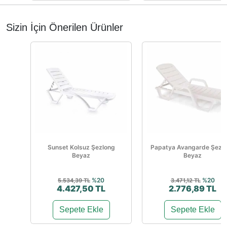
Sizin İçin Önerilen Ürünler
Sunset Kolsuz Şezlong
Papatya Avangarde Şezl
Beyaz
Beyaz
%20
%20
5.534,39 TL
3.471,12 TL
4.427,50 TL
2.776,89 TL
Sepete Ekle
Sepete Ekle