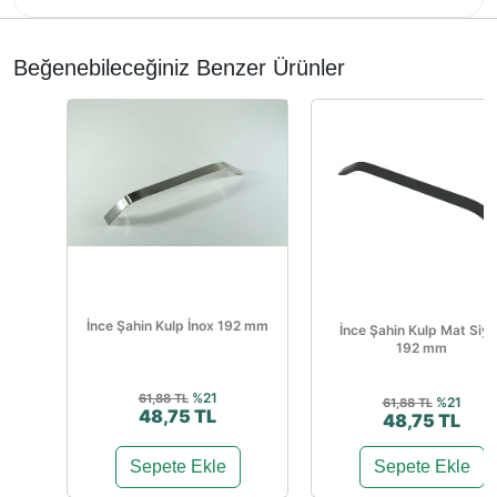
Beğenebileceğiniz Benzer Ürünler
İnce Şahin Kulp İnox 192 mm
İnce Şahin Kulp Mat Siy
192 mm
%21
61,88 TL
%21
61,88 TL
48,75 TL
48,75 TL
Sepete Ekle
Sepete Ekle