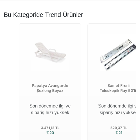
Bu Kategoride Trend Ürünler
Papatya Avangarde
Samet Frenli
Şezlong Beyaz
Teleskopik Ray 50’lik
Son dönemde ilgi ve
Son dönemde ilgi ve
sipariş hızı yüksek
sipariş hızı yüksek
3.471,12 TL
529,37 TL
%20
%21