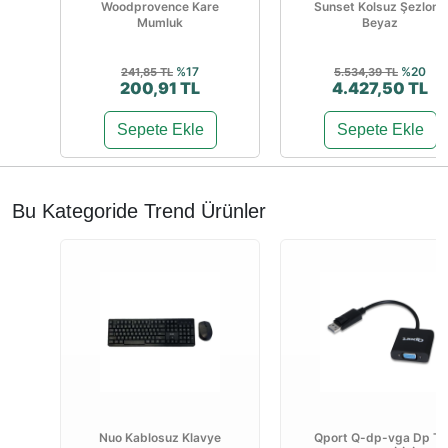
Woodprovence Kare
Sunset Kolsuz Şezlong
Mumluk
Beyaz
%17
%20
241,85 TL
5.534,39 TL
200,91 TL
4.427,50 TL
Sepete Ekle
Sepete Ekle
Bu Kategoride Trend Ürünler
Nuo Kablosuz Klavye
Qport Q-dp-vga Dp To