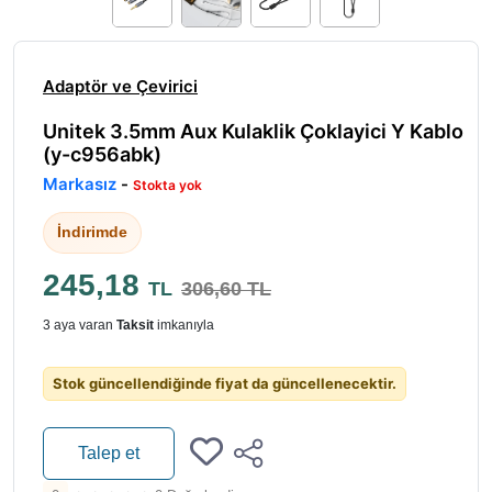
Adaptör ve Çevirici
Unitek 3.5mm Aux Kulaklik Çoklayici Y Kablo
(y-c956abk)
Markasız
-
Stokta yok
İndirimde
245,18
TL
306,60 TL
3 aya varan
Taksit
imkanıyla
Stok güncellendiğinde fiyat da güncellenecektir.
Talep et