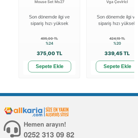
Mouse Set Ms27
Vga Çevİrİcİ
Son dönemde ilgi ve
Son dönemde ilgi ve
sipariş hızı yüksek
sipariş hızı yüksek
495,00 TL
424,19 TL
%24
%20
375,00 TL
339,45 TL
Sepete Ekle
Sepete Ekle
Hemen arayın!
0252 313 09 82