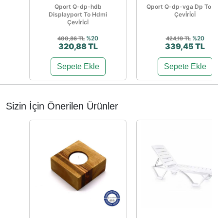
Qport Q-dp-hdb
Qport Q-dp-vga Dp To V
Displayport To Hdmi
Çevİrİcİ
Çevİrİcİ
%20
%20
400,86 TL
424,19 TL
320,88 TL
339,45 TL
Sepete Ekle
Sepete Ekle
Sizin İçin Önerilen Ürünler