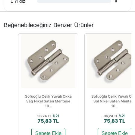
1 Yıldız
0
Beğenebileceğiniz Benzer Ürünler
Sofuoğlu Çelik Yuvalı Okka
Sofuoğlu Çelik Yuvalı Ok
Sağ Nikel Saten Menteşe
Sol Nikel Saten Menteş
10...
10...
%21
%21
96,24 TL
96,24 TL
75,83 TL
75,83 TL
Sepete Ekle
Sepete Ekle