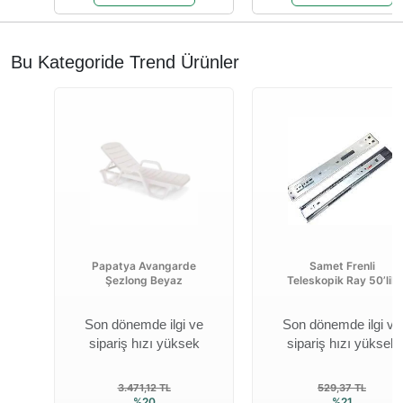
Bu Kategoride Trend Ürünler
Papatya Avangarde
Samet Frenli
Şezlong Beyaz
Teleskopik Ray 50’lik
Son dönemde ilgi ve
Son dönemde ilgi ve
sipariş hızı yüksek
sipariş hızı yüksek
3.471,12 TL
529,37 TL
%20
%21