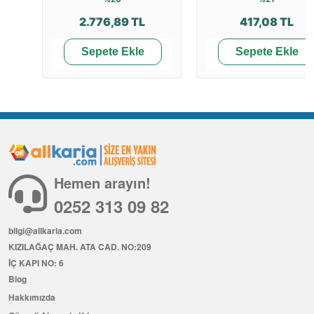
2.776,89 TL
417,08 TL
Sepete Ekle
Sepete Ekle
Hemen arayın!
0252 313 09 82
bilgi@allkaria.com
KIZILAĞAÇ MAH. ATA CAD. NO:209
İÇ KAPI NO: 6
Blog
Hakkımızda