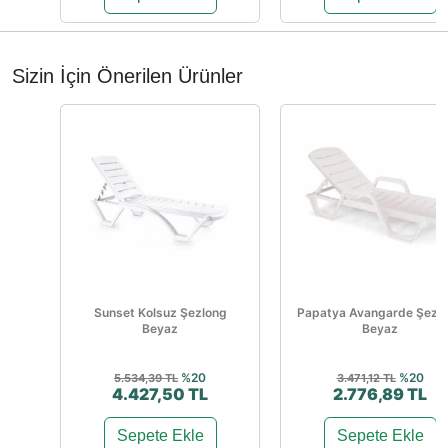
Sizin İçin Önerilen Ürünler
Sunset Kolsuz Şezlong
Papatya Avangarde Şezl
Beyaz
Beyaz
%20
%20
5.534,39 TL
3.471,12 TL
4.427,50 TL
2.776,89 TL
Sepete Ekle
Sepete Ekle