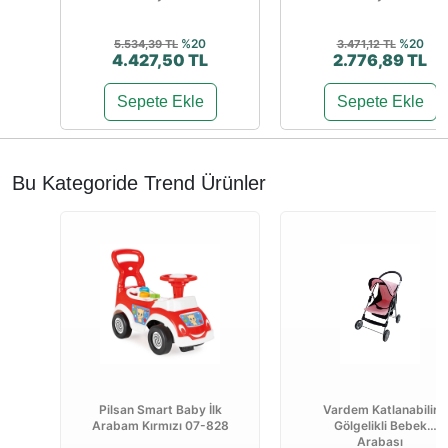
%20
%20
5.534,39 TL
3.471,12 TL
4.427,50 TL
2.776,89 TL
Sepete Ekle
Sepete Ekle
Bu Kategoride Trend Ürünler
Pilsan Smart Baby İlk
Vardem Katlanabilir
Arabam Kırmızı 07-828
Gölgelikli Bebek
Arabası