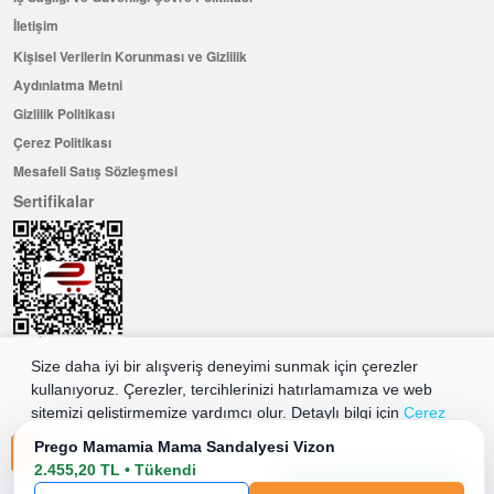
İletişim
Kişisel Verilerin Korunması ve Gizlilik
Aydınlatma Metni
Gizlilik Politikası
Çerez Politikası
Mesafeli Satış Sözleşmesi
Sertifikalar
Size daha iyi bir alışveriş deneyimi sunmak için çerezler
kullanıyoruz. Çerezler, tercihlerinizi hatırlamamıza ve web
Hemen Üye Olun ...ve 100 ₺ değerinde indirim kuponu kazanın
sitemizi geliştirmemize yardımcı olur. Detaylı bilgi için
Çerez
Üye Ol
Politikamıza
göz atabilirsiniz.
Prego Mamamia Mama Sandalyesi Vizon
2.455,20 TL • Tükendi
Tüm Çerezleri Kabul Et