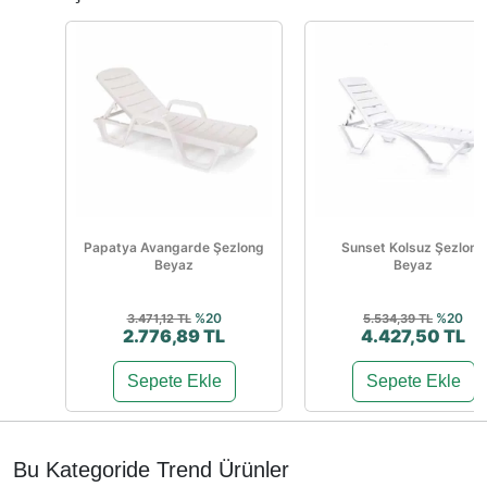
Papatya Avangarde Şezlong
Sunset Kolsuz Şezlong
Beyaz
Beyaz
%20
%20
3.471,12 TL
5.534,39 TL
2.776,89 TL
4.427,50 TL
Sepete Ekle
Sepete Ekle
Bu Kategoride Trend Ürünler