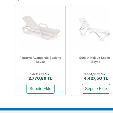
Papatya Avangarde Şezlong
Sunset Kolsuz Şezlong
Beyaz
Beyaz
%20
%20
3.471,12 TL
5.534,39 TL
2.776,89 TL
4.427,50 TL
Sepete Ekle
Sepete Ekle