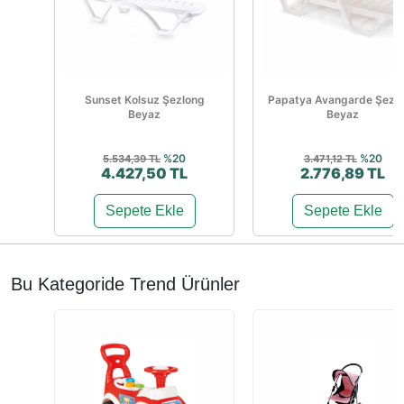
Sunset Kolsuz Şezlong
Papatya Avangarde Şezl
Beyaz
Beyaz
%20
%20
5.534,39 TL
3.471,12 TL
4.427,50 TL
2.776,89 TL
Sepete Ekle
Sepete Ekle
Bu Kategoride Trend Ürünler